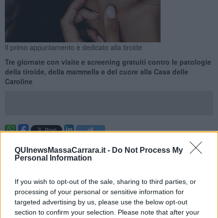
Il primo appuntamento è dedicato alla tiroide
Tre giornate con visite e screening gratuiti contro le patologie
della tiroide, della mammella e del cuore alla Casa delle
Caroline
MONTIGNOSO —
Prevenzione è vita!
nel motto delle tre giornate a
QUInewsMassaCarrara.it -
Do Not Process My
porte aperte tutte dedicate alla salute il 4, l'11 e il 18 Settembre con
Personal Information
visite e screening gratuiti alla
Casa delle Caroline
per
sensibilizzare sulle patologie della tiroide, alla mammella,
alimentazione e al cuore con medici e specialisti.
If you wish to opt-out of the sale, sharing to third parties, or
processing of your personal or sensitive information for
"La salute passa sempre prima dalla prevenzione", afferma il
targeted advertising by us, please use the below opt-out
sindaco
Gianni Lorenzetti
. "Sensibilizzare, questo è l'obiettivo
section to confirm your selection. Please note that after your
dell'iniziativa – continua – perché il primo passo per evitare,