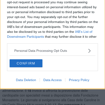
opt-out request is processed you may continue seeing
arginare e combattere l'insorgenza di malattia e patologie è saperle
interest-based ads based on personal information utilized by
riconoscere in tempo".
us or personal information disclosed to third parties prior to
your opt-out. You may separately opt-out of the further
disclosure of your personal information by third parties on the
IAB’s list of downstream participants. This information may
"Educare alla salute è fondamentale – spiega l'assessore
Giorgia
also be disclosed by us to third parties on the
IAB’s List of
Podestà
– per questo cerchiamo di diffondere il più possibile la
Downstream Participants
that may further disclose it to other
cultura della prevenzione, il percorso per avere cura di se stessi
third parties.
inizia proprio da qui".
Le tre giornate sono realizzate grazie alla collaborazione del
Personal Data Processing Opt Outs
Comune di Montignoso e l'associazione Diversamente Splendidi,
Fondazione Monasterio e l'Ordine Professioni Infermieristiche di
CONFIRM
Massa Carrara. "Inizieremo il prossimo
4 Settembre
– spiega la
presidente di Diversamente Splendidi
Laura Lucchini
– con la
dottoressa Giulia Manfredini e check-up tiroide".
Data Deletion
Data Access
Privacy Policy
L'
11 Settembre
tocca poi al senologo Luca Baldetti e alla biologa
nutrizionista Simona Perseo con il tema
Prevenzione mammella e
alimentazione
. Il
18
invece si affronta la prevenzione delle
cardiopatie con specialisti messi a disposizione dalla Fondazione
Monasterio. Le giornate si svolgeranno alla Casa delle Caroline in
via Carlo Sforza 58 in orario 8,30-13. Per
prenotare
è a