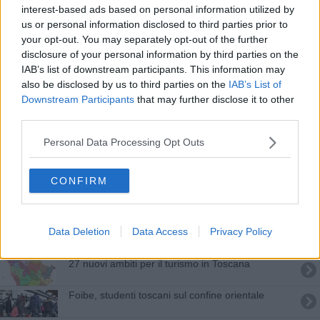
interest-based ads based on personal information utilized by
Festa della Repubblica, domenica gratis nei
musei
us or personal information disclosed to third parties prior to
your opt-out. You may separately opt-out of the further
Termosifoni, le date di accensione Comune per
disclosure of your personal information by third parties on the
Comune
IAB’s list of downstream participants. This information may
Scuole, il commissario firma il decreto per 16
also be disclosed by us to third parties on the
IAB’s List of
accorpamenti
Downstream Participants
that may further disclose it to other
Domenica al museo, visite gratuite in tutta la
third parties.
Toscana
Inquinamento, che aria tira nelle città toscane
Personal Data Processing Opt Outs
Alluvione, dal Mimit 50 milioni per le aree colpite
CONFIRM
Due milioni di euro per musei e sistemi museali
Data Deletion
Data Access
Privacy Policy
Ecco i Comuni più ricicloni della Toscana
27 nuovi ambiti per il turismo in Toscana
Foibe, studenti toscani sul confine orientale