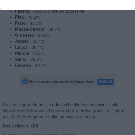
sono aggiornati al 2023.
Firenze
- 49,9% di scuole accessibili
Pisa
- 49,2%
Prato
- 45,5%
Massa-Carrara
- 38,7%
Grosseto
- 36,3%
Arezzo
- 36,1%
Lucca
- 36,1%
Pistoia
- 32,5%
Siena
- 29,2%
Livorno
- 29,1%
Se vuoi leggere le notizie principali della Toscana iscriviti alla
Newsletter QUInews - ToscanaMedia.
Arriva gratis tutti i giorni
alle 20:00 direttamente nella tua casella di posta.
Basta cliccare
QUI
Ti potrebbe interessare anche: