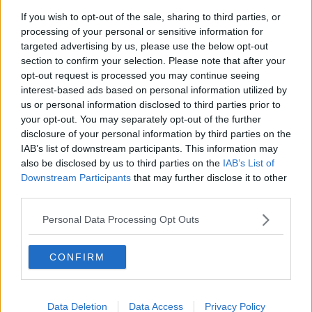
If you wish to opt-out of the sale, sharing to third parties, or
processing of your personal or sensitive information for
targeted advertising by us, please use the below opt-out
"La quota di edifici scolastici accessibili è fortemente differenziata
section to confirm your selection. Please note that after your
sul territorio nazionale. Sfiora il 75% in Valle d’Aosta - riassumono
opt-out request is processed you may continue seeing
gli studiosi della Fondazione - ed è poco inferiore al 60% nelle
interest-based ads based on personal information utilized by
province di Bergamo, Ascoli Piceno, Pordenone e Cremona. In altre
us or personal information disclosed to third parties prior to
aree del paese, la situazione appare ancora meno paritaria per
your opt-out. You may separately opt-out of the further
bambini e ragazzi disabili. La quota di edifici accessibili infatti non
disclosure of your personal information by third parties on the
arriva al 30% nei territori di
Siena
, Salerno,
Livorno
, Napoli,
Verbano-Cusio-Ossola, Imperia, Vibo Valentia, Genova e Belluno.
IAB’s list of downstream participants. This information may
In queste ultime due realtà la quota si attesta rispettivamente al
also be disclosed by us to third parties on the
IAB’s List of
21,9% e 20,7%".
Downstream Participants
that may further disclose it to other
third parties.
Ma quando una scuola può dirsi accessibile? "Sono classificate
come accessibili dal punto di vista fisico-strutturale soltanto le
Personal Data Processing Opt Outs
scuole che possiedono tutte le caratteristiche a norma (
ascensori,
bagni, porte, scale
) e che dispongono, nel caso sia necessario, di
rampe esterne e/o servoscala
", specificano gli esperti.
CONFIRM
E allora, ecco la situazione sull'accessibilità nelle scuole delle
province toscane. I dati riguardano l’insieme delle
scuole
dell’infanzia, primaria, secondaria di primo e secondo grado
e
Data Deletion
Data Access
Privacy Policy