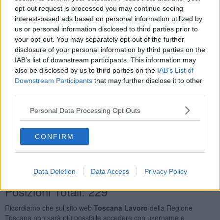
Muratori In Pietra e Mattoni
23
opt-out request is processed you may continue seeing
Addetti All'assistenza Personale
11
interest-based ads based on personal information utilized by
Meccanici Motoristi e Riparatori di Veicoli a Motore
9
us or personal information disclosed to third parties prior to
Manovali e Personale Non Qualificato Dell’edilizia Civile
your opt-out. You may separately opt-out of the further
e Professioni Assimilate
8
disclosure of your personal information by third parties on the
IAB’s list of downstream participants. This information may
Orario Lavoro
also be disclosed by us to third parties on the
IAB’s List of
Downstream Participants
that may further disclose it to other
Full Time
189
third parties.
Part Time
47
Lavoro a Turni
6
Personal Data Processing Opt Outs
Tipologia Contratto
CONFIRM
Lavoro a Tempo Determinato
136
Lavoro a Tempo Indeterminato
69
Apprendistato Professionalizzante O Contratto di
Mestiere
27
Data Deletion
Data Access
Privacy Policy
Posizioni Totali: 229
Ricordiamo che sul sito web
Toscana Lavoro
della Regione
Toscana non sarà più possibile accedere con username e