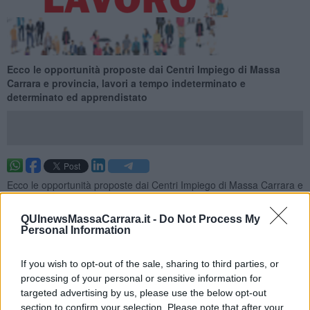
Ecco le opportunità proposte dai Centri Impiego di Massa
Carrara e provincia, lavori a tempo indeterminato e
determinato ed apprendistato
Ecco le opportunità proposte dai Centri Impiego di Massa Carrara e
provincia per la settimana 41 del 2025 (dal 12 ottobre 2025 al 18
ottobre 2025), lavori a tempo indeterminato e determinato ed
QUInewsMassaCarrara.it -
Do Not Process My
apprendistato.
Personal Information
Per vedere tutte le offerte di lavoro
CLICCA QUI
If you wish to opt-out of the sale, sharing to third parties, or
Questa settimana:
processing of your personal or sensitive information for
I lavori più richiesti
targeted advertising by us, please use the below opt-out
section to confirm your selection. Please note that after your