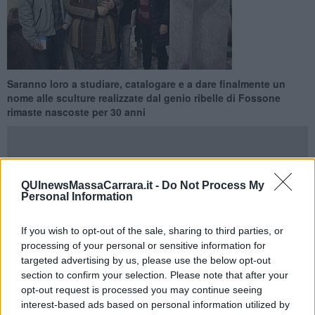
Saranno loro a studiare, catalogare e a dare finalmente un
nome alle sculture realizzate dal genio ribelle di Fossone
rimaste nascoste per 30 anni
QUInewsMassaCarrara.it -
Do Not Process My
Personal Information
CARRARA —
Opere a cui lo scultore Giovanni Tognini era molto
legato e che rappresentano una straordinaria testimonianza della
contemporaneità della sua arte e della sua visione dell’arte.
If you wish to opt-out of the sale, sharing to third parties, or
Celebrato da Henry Moore e dai critici dell’epoca che ne
processing of your personal or sensitive information for
riconoscevano l’incredibile contemporaneità delle sue opere,
targeted advertising by us, please use the below opt-out
attorno alla figura di Giovanni Tognini ruota il
percorso
section to confirm your selection. Please note that after your
multimediale di scoperta e valorizzazione
del suo patrimonio
opt-out request is processed you may continue seeing
artistico e culturale che passa attraverso la riapertura dello studio al
interest-based ads based on personal information utilized by
pubblico.