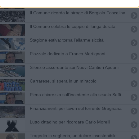
Il Comune ricorda la strage di Bergiola Foscalina
Il Comune celebra le coppie di lunga durata
Stagione estiva: torna l’allarme siccità
​Piazzale dedicato a Franco Martignoni
​Silenzio assordante sui Nuovi Cantieri Apuani
​Carrarese, si spera in un miracolo
Piena chiarezza sull'incedente alla scuola Saffi
Finanziamenti per lavori sul torrente Gragnana
Lutto cittadino per ricordare Carlo Morelli
​Tragedia in segheria, un dolore insostenibile