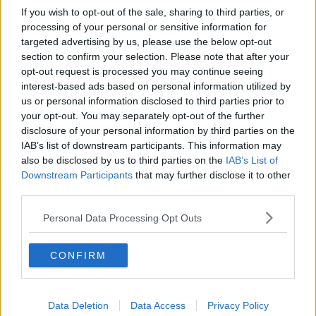
Vigilia di Vax-day all'ospedale Apuane
If you wish to opt-out of the sale, sharing to third parties, or
processing of your personal or sensitive information for
Artigiani parte civile per il ponte crollato
targeted advertising by us, please use the below opt-out
section to confirm your selection. Please note that after your
I tabaccai scelgono Alberta Carmone
opt-out request is processed you may continue seeing
interest-based ads based on personal information utilized by
Lo sviluppo dalle cave alle spiagge
us or personal information disclosed to third parties prior to
your opt-out. You may separately opt-out of the further
Al via #Italiasicura per la zona industriale
disclosure of your personal information by third parties on the
IAB’s list of downstream participants. This information may
Il futuro dell'area industriale si decide domani
also be disclosed by us to third parties on the
IAB’s List of
Downstream Participants
that may further disclose it to other
Frigido e Ricortola, Massa diffida il Consorzio
third parties.
Personal Data Processing Opt Outs
Con Marmo Living rivive il centro
Dopo il restauro scatta il sequestro del teatro
CONFIRM
SOS imprenditori in difficoltà
Data Deletion
Data Access
Privacy Policy
Scambio di saluti tra il sindaco e il prefetto