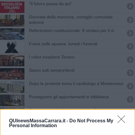
"Il futuro passa da qui"
Giornata della memoria, consiglio comunale
solenne
​Referendum costituzionale: 8 sindaci per il sì
Frana sulle apuane, lunedi i funerali
I robot invadono Torano
​Siamo tutti sempreVerdi
Dopo le proteste torna il cardiologo a Monterosso
Proseguono gli appuntamenti in biblioteca
Finocchiaro, Monti e Annoni in La Scena
QUInewsMassaCarrara.it -
Do Not Process My
Chef stellato travolto, ipotesi omicidio stradale
Personal Information