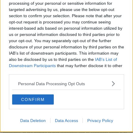
sul web per poi stampare su carta le sue opere. La modernità che
processing of your personal or sensitive information for
si sposa e si fonde con l’antica arte della scrittura, in particolare
targeted advertising by us, please use the below opt-out
della poesia e della favola, genere portato al successo dal greco
section to confirm your selection. Please note that after your
Esopo e dal latino Fedro. Le opere raffigurate dai disegni delle due
opt-out request is processed you may continue seeing
artiste saranno recitate e discusse con l’autore. Nico Menchini
interest-based ads based on personal information utilized by
classe 1982, inizia a scrivere all’età di 10 anni il suo primo racconto
us or personal information disclosed to third parties prior to
su fogli di recupero. Negli anni della scuola media prosegue la sua
your opt-out. You may separately opt-out of the further
passione partecipando alla XIII edizione del “Premio Nazionale di
disclosure of your personal information by third parties on the
Poesia e Fiaba Alpi Apuane” e vincendo il quinto premio con il
IAB’s list of downstream participants. This information may
racconto “Il sogno di James”. Nel 1996, vince il primo premio
also be disclosed by us to third parties on the
IAB’s List of
sezione narrativa giovani nella XLIV edizione del premio “Finelliana
Downstream Participants
that may further disclose it to other
delle arti – Natale 1995-Epifania 1996” con ilracconto “Lo stregone
third parties.
e il conte”. Durante le superiori si confronta con la poesia. Scrive
uncentinaio di componimenti, ancora inediti, dal carattere
Personal Data Processing Opt Outs
introspettivo, che esaminano alcuni aspettidella società moderna
come l’emarginazione sociale e la guerra. Prosegue gli studi
laureandosi con lode in Scienze Naturali e al termine della carriera
CONFIRM
accademica inizia la stesura di un racconto lungo“
Storia di Non-
Arturo
”: nato come esperimento di brain storming, assume poi i
contorni di una fiaba moderna in cui vengono esaminati i poteri
creativi della fantasia e del pensiero umano. Dopo questa prima
Data Deletion
Data Access
Privacy Policy
vicenda, Nico Menchini sviluppa le altre quattro storie della raccolta
omonima, in cui mostra la sua passione per le leggende locali e le