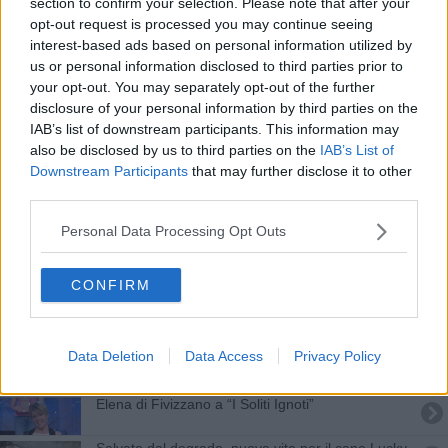
section to confirm your selection. Please note that after your
Attrattiva e aperta al mondo, identikit della
opt-out request is processed you may continue seeing
Toscana
interest-based ads based on personal information utilized by
L'arte di sera, ecco la Notte europea dei Musei
us or personal information disclosed to third parties prior to
your opt-out. You may separately opt-out of the further
Anteprima del cortometraggio a Torano
disclosure of your personal information by third parties on the
IAB’s list of downstream participants. This information may
​Spettacolo e cultura in piazza Bertagnini
also be disclosed by us to third parties on the
IAB’s List of
Downstream Participants
that may further disclose it to other
Campionati italiani di corsa in montagna
third parties.
​Mondadori: un anno in città
Personal Data Processing Opt Outs
​Al Guglielmi “Un cestino pieno di caldarroste"
CONFIRM
L'ultimo saluto a un artista conosciuto
Data Deletion
Data Access
Privacy Policy
A 19 anni pubblica il suo primo romanzo
Elena di Fivizzano a “I Soliti Ignoti”
Salvato dal degrado, nuova vita per il cane Lucky