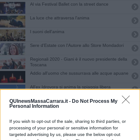
Al via Festival Ballet con la street dance
La luce che attraversa l'anima
I suoni dell'anima
Sere d'Estate con l'Autore allo Store Mondadori
Regionali 2020 - Giani è il nuovo presidente della
Toscana
Addio all'uomo che sussurrava alle acque apuane
All'ex Idrovora si anima la spiaggia libera
Medici di base e salute dell'anima nel seminario
QUInewsMassaCarrara.it -
Do Not Process My
Personal Information
Addio Venanzio, alfiere del lardo di Colonnata
If you wish to opt-out of the sale, sharing to third parties, or
processing of your personal or sensitive information for
Agricosmetica o formaggi sul mare, assegnati gli
Oscar Green
targeted advertising by us, please use the below opt-out