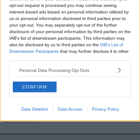
opt-out request is processed you may continue seeing
Versi nel vento alla Mondadori di Massa
interest-based ads based on personal information utilized by
us or personal information disclosed to third parties prior to
Tele e disegni, via all'antologica su Nino Tirinnanzi
your opt-out. You may separately opt-out of the further
disclosure of your personal information by third parties on the
Maturità 2024, seconda prova fra Platone e
IAB’s list of downstream participants. This information may
geometria
also be disclosed by us to third parties on the
IAB’s List of
Musetti top 100 del tennis ma niente finale
Downstream Participants
that may further disclose it to other
third parties.
I testaroli e il Greco di Tufo, incontro ad Expo
Personal Data Processing Opt Outs
Un defibrillatore per salvare vite
CONFIRM
Primavera di meraviglia con le Giornate del Fai
Lorenzo Musetti in finale a Montecarlo
Data Deletion
Data Access
Privacy Policy