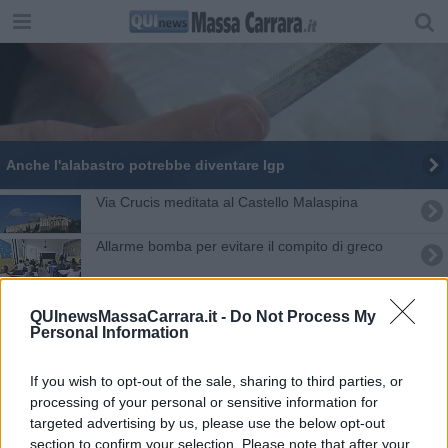
Anche l'alabastro potrebbe diventare Igp
V​ia Crucis meditata al Castello Malaspina
Allarme bomba per evitare il compito di greco
Dalle Apuane ad Acapulco sulle vette del tennis
QUInewsMassaCarrara.it -
Do Not Process My
Personal Information
Le parole giuste per raccontare i femminicidi
Maturità 2024, ecco le materie per il secondo
If you wish to opt-out of the sale, sharing to third parties, or
scritto
processing of your personal or sensitive information for
Alla Mondadori, "Io e le Noir"
targeted advertising by us, please use the below opt-out
section to confirm your selection. Please note that after your