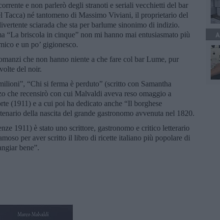
ente e non parlerò degli stranoti e seriali vecchietti del bar
l Tacca) né tantomeno di Massimo Viviani, il proprietario del
divertente sciarada che sta per barlume sinonimo di indizio.
rima “La briscola in cinque” non mi hanno mai entusiasmato più
A
omico e un po’ gigionesco.
i romanzi che non hanno niente a che fare col bar Lume, pur
volte del noir.
milioni”, “Chi si ferma è perduto” (scritto con Samantha
zo che recensirò con cui Malvaldi aveva reso omaggio a
orte (1911) e a cui poi ha dedicato anche “Il borghese
ntenario della nascita del grande gastronomo avvenuta nel 1820.
ze 1911) è stato uno scrittore, gastronomo e critico letterario
moso per aver scritto il libro di ricette italiano più popolare di
angiar bene”.