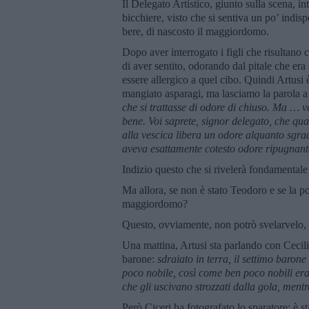
Il Delegato Artistico, giunto sulla scena, int
bicchiere, visto che si sentiva un po’ indispo
bere, di nascosto il maggiordomo.
Dopo aver interrogato i figli che risultano
di aver sentito, odorando dal pitale che era
essere allergico a quel cibo. Quindi Artusi 
mangiato asparagi, ma lasciamo la parola a
che si trattasse di odore di chiuso. Ma … v
bene. Voi saprete, signor delegato, che q
alla vescica libera un odore alquanto sgra
aveva esattamente cotesto odore ripugnant
Indizio questo che si rivelerà fondamentale 
Ma allora, se non è stato Teodoro e se la por
maggiordomo?
Questo, ovviamente, non potrò svelarvelo, 
Una mattina, Artusi sta parlando con Cecili
barone:
sdraiato in terra, il settimo baro
poco nobile, così come ben poco nobili era
che gli uscivano strozzati dalla gola, mentr
Però Ciceri ha fotografato lo sparatore: è s