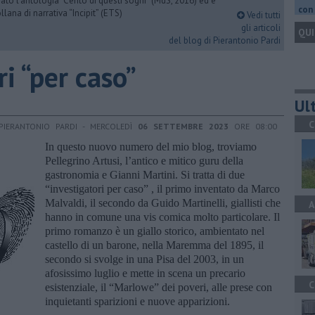
urato l’antologia “Cento di questi sogni” (MdS, 2016) ed è
con 
llana di narrativa “Incipit” (ETS)
Vedi tutti
gli articoli
QUI
del blog di Pierantonio Pardi
ri “per caso”
Ult
C
PIERANTONIO PARDI - MERCOLEDÌ
06 SETTEMBRE 2023
ORE 08:00
In questo nuovo numero del mio blog, troviamo
Pellegrino Artusi, l’antico e mitico guru della
gastronomia e Gianni Martini. Si tratta di due
“investigatori per caso” , il primo inventato da Marco
Malvaldi, il secondo da Guido Martinelli, giallisti che
A
hanno in comune una vis comica molto particolare. Il
primo romanzo è un giallo storico, ambientato nel
castello di un barone, nella Maremma del 1895, il
secondo si svolge in una Pisa del 2003, in un
afosissimo luglio e mette in scena un precario
C
esistenziale, il “Marlowe” dei poveri, alle prese con
inquietanti sparizioni e nuove apparizioni.