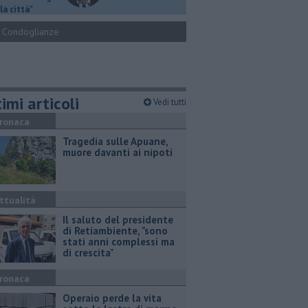
la città"
Condoglianze
imi articoli
Vedi tutti
ronaca
Tragedia sulle Apuane,
muore davanti ai nipoti
ttualità
Il saluto del presidente
di Retiambiente, "sono
stati anni complessi ma
di crescita"
ronaca
Operaio perde la vita