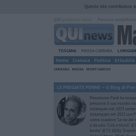
Questo sito contribuisce 
QUI
quotidiano online.
Percorso semplificat
TOSCANA
MASSA CARRARA
LUNIGIA
Home
Cronaca
Politica
Attualità
CARRARA
MASSA
MONTIGNOSO
LE PREGIATE PENNE — il Blog di Pier
Pierantonio Pardi ha insegna
pensione. Il suo esordio na
ristampato nel 2023 sempre
(ristampato nel 2022 con P
come coautore “Le vie del m
e da solo “Cicli e tricicli”
bestia” (ETS 2021), "Erotich