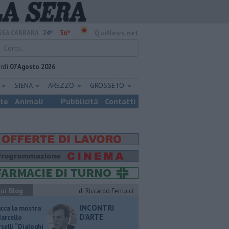
24°
36°
SA CARRARA
QuiNews.net
rdì
07 Agosto 2026
E
SIENA
AREZZO
GROSSETO
ste
Animali
Pubblicità
Contatti
ui Blog
di Riccardo Ferrucci
INCONTRI
ucca la mostra
D'ARTE
Marcello
selli “Dialoghi