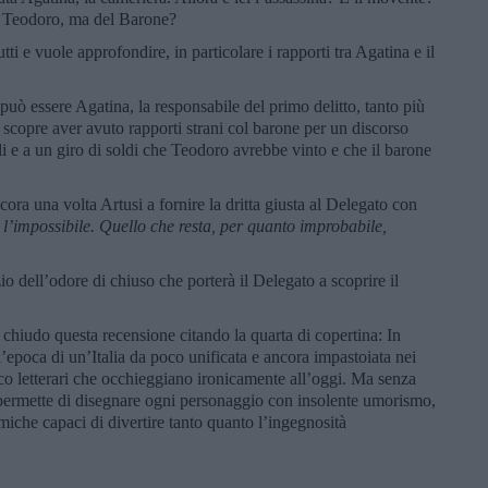
di Teodoro, ma del Barone?
ti e vuole approfondire, in particolare i rapporti tra Agatina e il
uò essere Agatina, la responsabile del primo delitto, tanto più
 scopre aver avuto rapporti strani col barone per un discorso
li e a un giro di soldi che Teodoro avrebbe vinto e che il barone
ra una volta Artusi a fornire la dritta giusta al Delegato con
 l’impossibile. Quello che resta, per quanto improbabile,
o dell’odore di chiuso che porterà il Delegato a scoprire il
chiudo questa recensione citando la quarta di copertina: In
epoca di un’Italia da poco unificata e ancora impastoiata nei
rico letterari che occhieggiano ironicamente all’oggi. Ma senza
permette di disegnare ogni personaggio con insolente umorismo,
omiche capaci di divertire tanto quanto l’ingegnosità