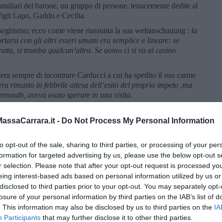
i familiari del barone, un gruppo di persone, tenacemente dedite al
 figli Lapo, Gaddo e Cecilia.
naseghismo; ecco come viene riassunta la sua weltanschauung :
la
arsi con gli altri esseri umani era semplice e lineare: se
rutta, si tromba qualcun’altra. Se uomo ci si va al casino
spera sempre di incontrare Carducci a cui ha spedito il suo carme
era rimasto in febbrile attesa dell’esito del proprio impeto ,ma
mouth, aveva osato sperare in una visita.
arrivo di un ospite illustre, un famoso letterato, lui aveva
rimanendo deluso quando scopre che
il letterato in procinto di
ssaCarrara.it -
Do Not Process My Personal Information
ente era uno che aveva scritto un libro di cucina. Roba da dare
to opt-out of the sale, sharing to third parties, or processing of your per
ibile, ma piegata a occupazioni donnesche. Completano il
formation for targeted advertising by us, please use the below opt-out s
anza che vigila su tutti, seduta sulla sua sedia a rotelle, le due
r selection. Please note that after your opt-out request is processed y
aghirà, terrorizzandolo, di Artusi) e Ugolina. Poi la servitù, la
eing interest-based ads based on personal information utilized by us or
sa, Teodoro, il maggiordomo, Parisina, la cuoca, Agatina la
disclosed to third parties prior to your opt-out. You may separately opt-
odoro e infine lui, l’Artusi che ci viene così presentato:
In una
losure of your personal information by third parties on the IAB’s list of
 leggere un titolo in inglese. Nell’altra, ha un cesto di vimini,
. This information may also be disclosed by us to third parties on the
IA
iano mai visti. In testa ha un cilindro, e addosso una finanziera.
Participants
that may further disclose it to other third parties.