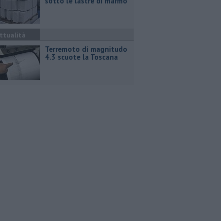
sotto le lastre di marmo
ttualità
Terremoto di magnitudo
4.3 scuote la Toscana