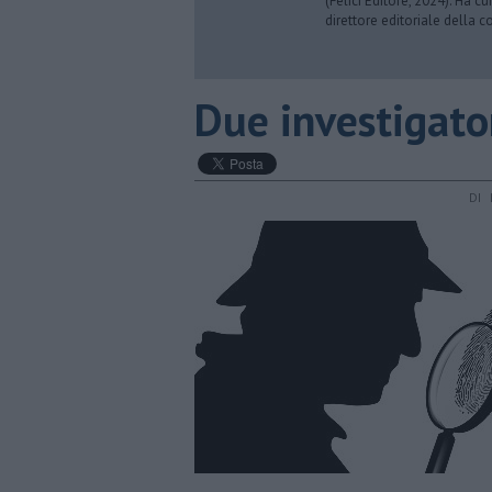
(Felici Editore, 2024). Ha c
direttore editoriale della co
​Due investigato
DI 