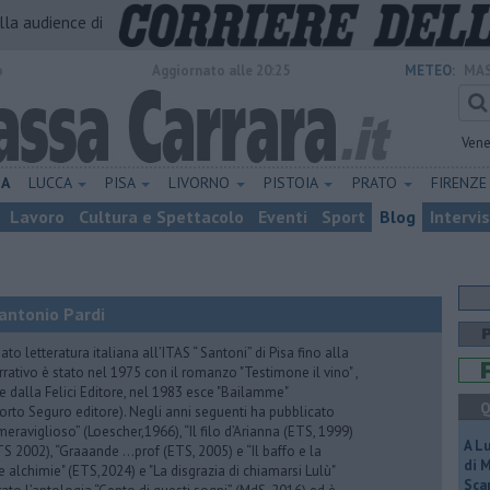
alla audience di
o
Aggiornato alle 20:25
METEO:
MAS
Vene
NA
LUCCA
PISA
LIVORNO
PISTOIA
PRATO
FIRENZ
Lavoro
Cultura e Spettacolo
Eventi
Sport
Blog
Intervi
antonio Pardi
to letteratura italiana all’ITAS “ Santoni” di Pisa fino alla
rrativo è stato nel 1975 con il romanzo "Testimone il vino" ,
 dalla Felici Editore, nel 1983 esce "Bailamme"
Q
orto Seguro editore). Negli anni seguenti ha pubblicato
eraviglioso” (Loescher,1966), “Il filo d’Arianna (ETS, 1999)
A L
 (ETS 2002), “Graaande …prof (ETS, 2005) e “Il baffo e la
di 
e alchimie" (ETS,2024) e "La disgrazia di chiamarsi Lulù"
Scar