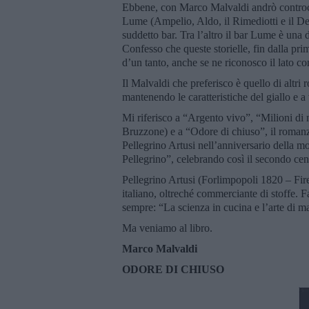
Ebbene, con Marco Malvaldi andrò controcorr
Lume (Ampelio, Aldo, il Rimediotti e il De
suddetto bar. Tra l’altro il bar Lume è una 
Confesso che queste storielle, fin dalla p
d’un tanto, anche se ne riconosco il lato c
Il Malvaldi che preferisco è quello di altr
mantenendo le caratteristiche del giallo e a 
Mi riferisco a “Argento vivo”, “Milioni di 
Bruzzone) e a “Odore di chiuso”, il roman
Pellegrino Artusi nell’anniversario della m
Pellegrino”, celebrando così il secondo ce
Pellegrino Artusi (Forlimpopoli 1820 – Firen
italiano, oltreché commerciante di stoffe. Fa
sempre: “La scienza in cucina e l’arte di m
Ma veniamo al libro.
Marco Malvaldi
ODORE DI CHIUSO