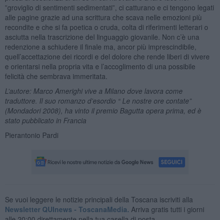
”groviglio di sentimenti sedimentati”, ci catturano e ci tengono legati
alle pagine grazie ad una scrittura che scava nelle emozioni più
recondite e che si fa poetica o cruda, colta di riferimenti letterari o
asciutta nella trascrizione del linguaggio giovanile. Non c’è una
redenzione a schiudere il finale ma, ancor più imprescindibile,
quell’accettazione dei ricordi e del dolore che rende liberi di vivere
e orientarsi nella propria vita e l’accoglimento di una possibile
felicità che sembrava immeritata.
L’autore: Marco Amerighi vive a Milano dove lavora come
traduttore. Il suo romanzo d’esordio “ Le nostre ore contate”
(Mondadori 2008), ha vinto il premio Bagutta opera prima, ed è
stato pubblicato in Francia
Pierantonio Pardi
Se vuoi leggere le notizie principali della Toscana iscriviti alla
Newsletter QUInews - ToscanaMedia.
Arriva gratis tutti i giorni
alle 20:00 direttamente nella tua casella di posta.