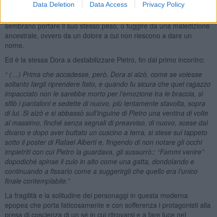
Data Deletion
Data Access
Privacy Policy
di una delusione lo bloccherà per lungo tempo dal cercare la sua
salvezza nell’amore, anche perché tutti i nuovi amici intorno a sé
sembrano portare il suo stesso peso, o fuggire da una maledizione
ancestrale, ovvero da un dolore a cui non riescono a dare un
nome.
Ed è la stessa Dora a destabilizzare Pietro, fin dal primo incontro:
“ (…) Prima che accadesse, però, Dora si alzò, come se volesse
soltanto fargli riprendere fiato, e quando fu sicura che quel ragazzo
impacciato non le sarebbe morto per l’emozione tra le braccia, si
sfilò i pantaloni e sedette di nuovo, più lentamente stavolta, sopra
di lui. Si alzò e si abbassò sull’inguine di Pietro una ventina di volte
al massimo, finché senza segnali di preavviso, di nuovo, scese dal
divano e dopo aver buttato un cuscino a terra, si stese sul tappeto
sotto il poster di Rafael Alberti e, fingendo di non notare gli occhi
impietriti con cui Pietro la guardava, gli sussurrò:: “Fammi venire”
dopodiché spinse il culo in alto come una gatta, dondolando e
continuando a fissarlo come a suggerirgli che quello era l’unico
finale contemplabile.”
La fragilità e la solitudine dei personaggi in questa moderna
epopea che porta faticosamente e con sofferenza i protagonisti alla
presa di coscienza di un sé in cui ritrovarsi e a fare luce nel