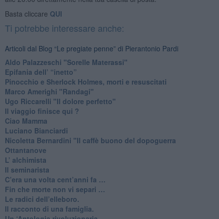
Basta cliccare
QUI
Ti potrebbe interessare anche:
Articoli dal Blog “Le pregiate penne” di Pierantonio Pardi
​Aldo Palazzeschi "Sorelle Materassi"
​Epifania dell’ “inetto”
Pinocchio e Sherlock Holmes, morti e resuscitati
​Marco Amerighi "Randagi"
Ugo Riccarelli "Il dolore perfetto"
​Il viaggio finisce qui ?
​Ciao Mamma
​Luciano Bianciardi
​Nicoletta Bernardini "Il caffè buono del dopoguerra
​Ottantanove
​L’ alchimista
Il seminarista
​C’era una volta cent’anni fa …
​Fin che morte non vi separi …
​Le radici dell’elleboro.
​Il racconto di una famiglia.
Un ‘Antologia rivoluzionaria