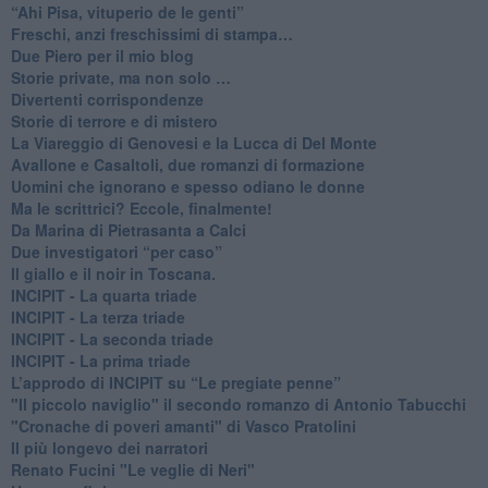
​“Ahi Pisa, vituperio de le genti”
Freschi, anzi freschissimi di stampa…
​Due Piero per il mio blog
​Storie private, ma non solo …
Divertenti corrispondenze
Storie di terrore e di mistero
La Viareggio di Genovesi e la Lucca di Del Monte
Avallone e Casaltoli, due romanzi di formazione
​Uomini che ignorano e spesso odiano le donne
Ma le scrittrici? Eccole, finalmente!
Da Marina di Pietrasanta a Calci
​Due investigatori “per caso”
​Il giallo e il noir in Toscana.
INCIPIT - La quarta triade
INCIPIT - La terza triade
INCIPIT - La seconda triade
INCIPIT - La prima triade
L’approdo di INCIPIT su “Le pregiate penne”
​"Il piccolo naviglio" il secondo romanzo di Antonio Tabucchi
​"Cronache di poveri amanti" di Vasco Pratolini
​Il più longevo dei narratori
Renato Fucini "Le veglie di Neri"