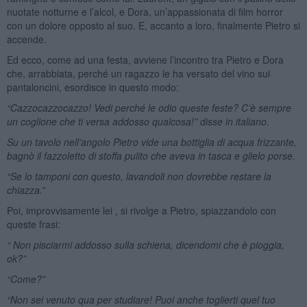
nuotate notturne e l’alcol, e Dora, un’appassionata di film horror
con un dolore opposto al suo. E, accanto a loro, finalmente Pietro si
accende.
Ed ecco, come ad una festa, avviene l’incontro tra Pietro e Dora
che, arrabbiata, perché un ragazzo le ha versato del vino sui
pantaloncini, esordisce in questo modo:
“Cazzocazzocazzo! Vedi perché le odio queste feste? C’è sempre
un coglione che ti versa addosso qualcosa!” disse in italiano.
Su un tavolo nell’angolo Pietro vide una bottiglia di acqua frizzante,
bagnò il fazzoletto di stoffa pulito che aveva in tasca e glielo porse.
“Se lo tamponi con questo, lavandoli non dovrebbe restare la
chiazza.”
Poi, improvvisamente lei , si rivolge a Pietro, spiazzandolo con
queste frasi:
“ Non pisciarmi addosso sulla schiena, dicendomi che è pioggia,
ok?”
“Come?”
“Non sei venuto qua per studiare! Puoi anche toglierti quel tuo