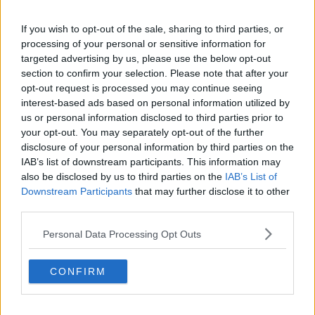
le sue inquietudini, si stagliano infatti figure indimenticabili, nate
dalla casualità di incontri, che come lui si muovono, come randagi,
If you wish to opt-out of the sale, sharing to third parties, or
in un vuoto di senso.
processing of your personal or sensitive information for
Il sentirsi “fuori luogo sempre” ed un indefinito senso di colpa si
targeted advertising by us, please use the below opt-out
fanno eco e uniscono gli amici, ma anche le comparse e i
section to confirm your selection. Please note that after your
personaggi minori, che nella scrittura, a tratti tragica e a tratti
opt-out request is processed you may continue seeing
esilarante, ci portano con sé nel loro malessere esistenziale, che ci
interest-based ads based on personal information utilized by
accorgiamo non essere poi tanto diverso da quello delle
us or personal information disclosed to third parties prior to
generazioni del passato, ma che prende solo nomi differenti.”
your opt-out. You may separately opt-out of the further
La solitudine forzatamente ricercata, nata dal senso di
disclosure of your personal information by third parties on the
inadeguatezza, di incapacità di adattamento, di vergogna per le
IAB’s list of downstream participants. This information may
vicissitudini familiari diventa, in Pietro, “talento di restare immobili”,
also be disclosed by us to third parties on the
IAB’s List of
nel vano tentativo di tenere lontane le delusioni e i fallimenti
Downstream Participants
that may further disclose it to other
mettendo al centro della sua esistenza una strofa di una canzone
third parties.
che gli risuona nella mente con la voce materna: “vivere al buio per
smaltire un dolore”. Anche nei passi della sua vita da studente
Personal Data Processing Opt Outs
universitario che lo porterà a lasciare per mesi la sua città natale,
Pisa, per Madrid, nell’apparente movimento dei viaggi, nelle nuove
CONFIRM
amicizie, la sua immobilità, anche sentimentale, non lo
abbandonerà.
Nell’incontro con Dora, ”la ragazza che fa tremare l’aria”, la paura