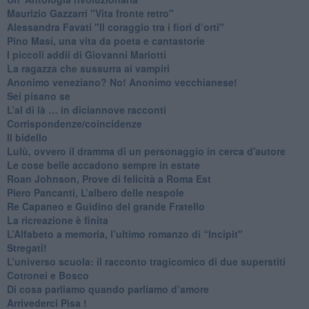
​Maurizio Gazzarri "Vita fronte retro"
​Alessandra Favati "Il coraggio tra i fiori d’orti"
​Pino Masi, una vita da poeta e cantastorie
​I piccoli addii di Giovanni Mariotti
​La ragazza che sussurra ai vampiri
​Anonimo veneziano? No! Anonimo vecchianese!
​Sei pisano se
​L’al di là … in diciannove racconti
Corrispondenze/coincidenze
Il bidello
Lulù, ovvero il dramma di un personaggio in cerca d'autore
Le cose belle accadono sempre in estate
Roan Johnson, Prove di felicità a Roma Est
Piero Pancanti, L’albero delle nespole
Re Capaneo e Guidino del grande Fratello
La ricreazione è finita
​L’Alfabeto a memoria, l’ultimo romanzo di “Incipit"
​Stregati!
L’universo scuola: il racconto tragicomico di due superstiti
Cotronei e Bosco
Di cosa parliamo quando parliamo d’amore
Arrivederci Pisa !