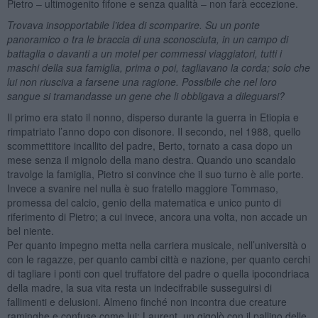
Pietro – ultimogenito fifone e senza qualità – non farà eccezione.
Trovava insopportabile l’idea di scomparire. Su un ponte
panoramico o tra le braccia di una sconosciuta, in un campo di
battaglia o davanti a un motel per commessi viaggiatori, tutti i
maschi della sua famiglia, prima o poi, tagliavano la corda; solo che
lui non riusciva a farsene una ragione. Possibile che nel loro
sangue si tramandasse un gene che li obbligava a dileguarsi?
Il primo era stato il nonno, disperso durante la guerra in Etiopia e
rimpatriato l’anno dopo con disonore. Il secondo, nel 1988, quello
scommettitore incallito del padre, Berto, tornato a casa dopo un
mese senza il mignolo della mano destra. Quando uno scandalo
travolge la famiglia, Pietro si convince che il suo turno è alle porte.
Invece a svanire nel nulla è suo fratello maggiore Tommaso,
promessa del calcio, genio della matematica e unico punto di
riferimento di Pietro; a cui invece, ancora una volta, non accade un
bel niente.
Per quanto impegno metta nella carriera musicale, nell’università o
con le ragazze, per quanto cambi città e nazione, per quanto cerchi
di tagliare i ponti con quel truffatore del padre o quella ipocondriaca
della madre, la sua vita resta un indecifrabile susseguirsi di
fallimenti e delusioni. Almeno finché non incontra due creature
raminghe e confuse come lui: Laurent, un gigolò con il pallino delle