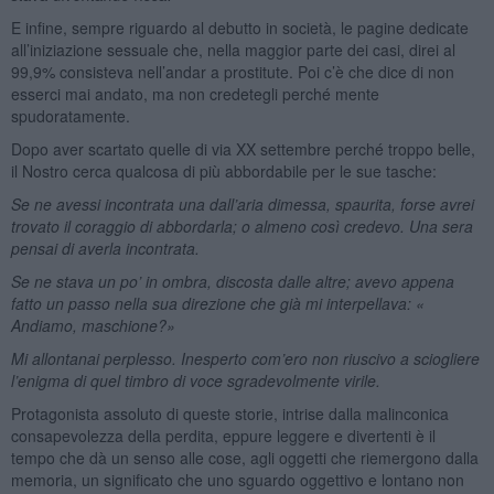
E infine, sempre riguardo al debutto in società, le pagine dedicate
all’iniziazione sessuale che, nella maggior parte dei casi, direi al
99,9% consisteva nell’andar a prostitute. Poi c’è che dice di non
esserci mai andato, ma non credetegli perché mente
spudoratamente.
Dopo aver scartato quelle di via XX settembre perché troppo belle,
il Nostro cerca qualcosa di più abbordabile per le sue tasche:
Se ne avessi incontrata una dall’aria dimessa, spaurita, forse avrei
trovato il coraggio di abbordarla; o almeno così credevo. Una sera
pensai di averla incontrata.
Se ne stava un po’ in ombra, discosta dalle altre; avevo appena
fatto un passo nella sua direzione che già mi interpellava: «
Andiamo, maschione?»
Mi allontanai perplesso. Inesperto com’ero non riuscivo a sciogliere
l’enigma di quel timbro di voce sgradevolmente virile.
Protagonista assoluto di queste storie, intrise dalla malinconica
consapevolezza della perdita, eppure leggere e divertenti è il
tempo che dà un senso alle cose, agli oggetti che riemergono dalla
memoria, un significato che uno sguardo oggettivo e lontano non