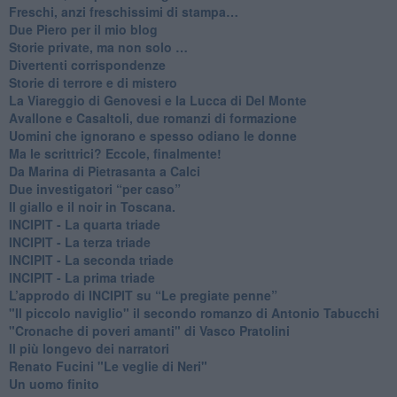
Freschi, anzi freschissimi di stampa…
​Due Piero per il mio blog
​Storie private, ma non solo …
Divertenti corrispondenze
Storie di terrore e di mistero
La Viareggio di Genovesi e la Lucca di Del Monte
Avallone e Casaltoli, due romanzi di formazione
​Uomini che ignorano e spesso odiano le donne
Ma le scrittrici? Eccole, finalmente!
Da Marina di Pietrasanta a Calci
​Due investigatori “per caso”
​Il giallo e il noir in Toscana.
INCIPIT - La quarta triade
INCIPIT - La terza triade
INCIPIT - La seconda triade
INCIPIT - La prima triade
L’approdo di INCIPIT su “Le pregiate penne”
​"Il piccolo naviglio" il secondo romanzo di Antonio Tabucchi
​"Cronache di poveri amanti" di Vasco Pratolini
​Il più longevo dei narratori
Renato Fucini "Le veglie di Neri"
Un uomo finito