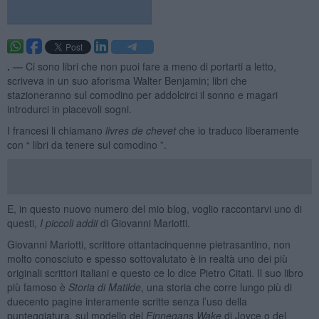
. —
Ci sono libri che non puoi fare a meno di portarti a letto,
scriveva in un suo aforisma Walter Benjamin; libri che
stazioneranno sul comodino per addolcirci il sonno e magari
introdurci in piacevoli sogni.
I francesi li chiamano
livres de chevet
che io traduco liberamente
con “ libri da tenere sul comodino ”.
E, in questo nuovo numero del mio blog, voglio raccontarvi uno di
questi,
I piccoli addii
di Giovanni Mariotti.
Giovanni Mariotti, scrittore ottantacinquenne pietrasantino, non
molto conosciuto e spesso sottovalutato è in realtà uno dei più
originali scrittori italiani e questo ce lo dice Pietro Citati. Il suo libro
più famoso è
Storia di Matilde
, una storia che corre lungo più di
duecento pagine interamente scritte senza l’uso della
punteggiatura, sul modello del
Finnegans Wake
di Joyce o del