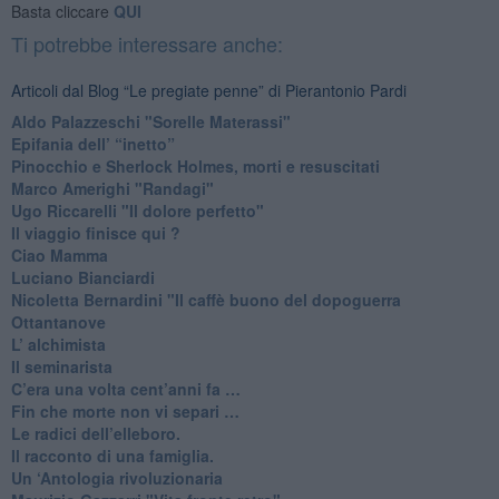
Basta cliccare
QUI
Ti potrebbe interessare anche:
Articoli dal Blog “Le pregiate penne” di Pierantonio Pardi
​Aldo Palazzeschi "Sorelle Materassi"
​Epifania dell’ “inetto”
Pinocchio e Sherlock Holmes, morti e resuscitati
​Marco Amerighi "Randagi"
Ugo Riccarelli "Il dolore perfetto"
​Il viaggio finisce qui ?
​Ciao Mamma
​Luciano Bianciardi
​Nicoletta Bernardini "Il caffè buono del dopoguerra
​Ottantanove
​L’ alchimista
Il seminarista
​C’era una volta cent’anni fa …
​Fin che morte non vi separi …
​Le radici dell’elleboro.
​Il racconto di una famiglia.
Un ‘Antologia rivoluzionaria