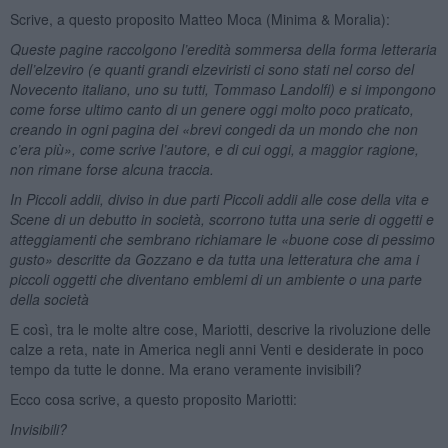
Scrive, a questo proposito Matteo Moca (Minima & Moralia):
Queste pagine raccolgono l’eredità sommersa della forma letteraria
dell’elzeviro (e quanti grandi elzeviristi ci sono stati nel corso del
Novecento italiano, uno su tutti, Tommaso Landolfi) e si impongono
come forse ultimo canto di un genere oggi molto poco praticato,
creando in ogni pagina dei «brevi congedi da un mondo che non
c’era più», come scrive l’autore, e di cui oggi, a maggior ragione,
non rimane forse alcuna traccia.
In Piccoli addii, diviso in due parti Piccoli addii alle cose della vita e
Scene di un debutto in società, scorrono tutta una serie di oggetti e
atteggiamenti che sembrano richiamare le «buone cose di pessimo
gusto» descritte da Gozzano e da tutta una letteratura che ama i
piccoli oggetti che diventano emblemi di un ambiente o una parte
della società
E così, tra le molte altre cose, Mariotti, descrive la rivoluzione delle
calze a reta, nate in America negli anni Venti e desiderate in poco
tempo da tutte le donne. Ma erano veramente invisibili?
Ecco cosa scrive, a questo proposito Mariotti:
Invisibili?