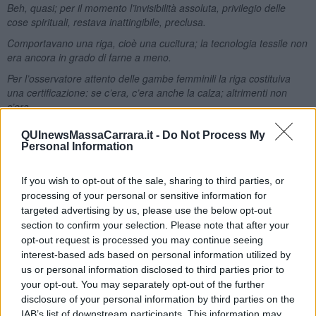
Beh, quasi; per il momento l’invisibilità assoluta, privilegio delle
cose spirituali, restava inattingibile, preclusa.
Comportavano una riga, cioè una cucitura; la tecnologia tessile non
era ancora in grado di farne a meno.
Per l’osservatore attento delle gambe femminili la riga costituiva
una certificazione: se c’era, c’era anche la calza; altrimenti non
c’era.
Vero, in linea di principio, ma, sopraggiunta la guerra, procurarsi
QUInewsMassaCarrara.it -
Do Not Process My
quel simbolo di raffinatezza diventò difficoltoso e ci furono donne
Personal Information
che ebbero l’idea di usare un pennellino per dipingere, con
applicazione da calligrafe, la cucitura della calza sulla gamba nuda.
If you wish to opt-out of the sale, sharing to third parties, or
E di un altro oggetto, ora quasi del tutto scomparso, il Salvadanaio,
processing of your personal or sensitive information for
ecco cosa scrive:
targeted advertising by us, please use the below opt-out
Mio nonno mi aveva regalato un salvadanaio di terracotta a forma
section to confirm your selection. Please note that after your
di orcio e prima di andare a letto lo scuotevo avvicinandolo
opt-out request is processed you may continue seeing
all’orecchio. Panciuto come un piccolo Buddha, mi rassicurava con
interest-based ads based on personal information utilized by
la sua petulanza. Cominciò così una relazione destinata a
us or personal information disclosed to third parties prior to
esercitare sulla mia vita e i miei alterni umori un’influenza non
your opt-out. You may separately opt-out of the further
trascurabile: quella col denaro.
disclosure of your personal information by third parties on the
IAB’s list of downstream participants. This information may