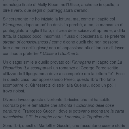
monologo finale di Molly Bloom nell’Ulisse, anche se in quello, a
dire il vero, due segni di punteggiatura c’erano.
Sinceramente ne ho iniziato la lettura, ma, come mi capitò col
Finnegans
, dopo un po’ ho desistito perché, a me, la mancanza di
punteggiatura toglie il fiato, mi crea delle spiacevoli apnee e, a dirla
tutta, la capisco poco; insomma il flusso di coscienza o, se preferite
stream of consciousness (
come dicono quelli che non possono
fare a meno dell’inglese
)
non mi appassiona più di tanto e di Joyce
continuo a preferire
l’ Ulisse
e i
Dubliner’s.
Un disagio simile a quello provato col
Finnegans
mi capitò con
La
Disparition
(
La scomparsa)
un romanzo di George Perec scritto
utilizzando il lipogramma dove a scomparire era la lettera “e”. Ecco
in questo caso, pur apprezzando Perec, questo libro l’ho fatto
scomparire io. Gli “esercizi di stile” alla Quenau, dopo un po’, li
trovo noiosi.
Diverso invece questo divertente libriccino che mi ha subito
ricordato per le tematiche che affronta il
Dizionario delle cose
perdute
di Francesco Guccini, dove si potevano incontrare
la carta
moschicida, il flit, le braghe corte, i pennini, la Topolino etc …
Sono libri, questi di Mariotti e Guccini, che raccontano cose e storie