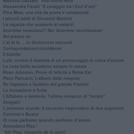
​Maurizio Gazzarri "Vita fronte retro"
​Alessandra Favati "Il coraggio tra i fiori d’orti"
​Pino Masi, una vita da poeta e cantastorie
​I piccoli addii di Giovanni Mariotti
​La ragazza che sussurra ai vampiri
​Anonimo veneziano? No! Anonimo vecchianese!
​Sei pisano se
​L’al di là … in diciannove racconti
Corrispondenze/coincidenze
Il bidello
Lulù, ovvero il dramma di un personaggio in cerca d'autore
Le cose belle accadono sempre in estate
Roan Johnson, Prove di felicità a Roma Est
Piero Pancanti, L’albero delle nespole
Re Capaneo e Guidino del grande Fratello
La ricreazione è finita
​L’Alfabeto a memoria, l’ultimo romanzo di “Incipit"
​Stregati!
L’universo scuola: il racconto tragicomico di due superstiti
Cotronei e Bosco
Di cosa parliamo quando parliamo d’amore
Arrivederci Pisa !
​“Ahi Pisa, vituperio de le genti”