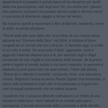
appartenenti al passato e quindi piacevoli da riscoprire per quelli
della mia generazione, nati negli anni ’50, ma anche per i giovani
che potranno curiosare nel passato dei loro padri e dei loro nonni,
in una sorta di divertente viaggio a ritroso nel tempo.
Ma iniziamo quindi a raccontare il libro di Mariotti, lasciando, come
al solito, la parola all’autore:
“Piccoli addii alle cose della vita” era il titolo di una rubrica estiva
apparsa sul “Corriere della Sera” nel 2004; si trattava di brevi
congedi da un mondo che non c’era più. Li riprendo oggi, a un’età
in cui tutto è addio. Ho accorciato il titolo, aggiustato i testi e
aggiunto materiali dispersi qua e là, per esempio fogli o ritagli
conservati da mia moglie in una scatola delle scarpe. Se la prima
parte è legata al mondo isolato in cui sono cresciuto, la seconda è
dedicata ai primi passi fuori da quel mondo; il titolo alla Balzac,
“Scene di un debutto in società”, comporta, forse, una sfumatura
ironica. Ringrazio l’amica di penne Rosita Copioli (mai incontrata, ci
siamo solo scambiati e-mail) che mi ha persuaso a frugare tra i
miei rimasugli sostenendo che ne valeva la pena.
I quadretti che ci propone Mariotti costruiscono un ritratto di una
società in estinzione, micro tasselli di un mondo pian piano
scomparso, il mondo provinciale della Lucchesia e della Versilia.