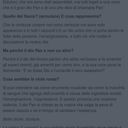
Edizioni, che ora sono stati assemblati, ma tutti legati a una voce
che è il gran dio Pan o di uno che dice di chiamarsi Pan”.
Quello del flauto? (annuisce) E cosa rappresenta?
Che le certezze umane non sono certezze ma sono solo
apparenze e in tutti i racconti c’è un filo unico che ci porta dentro le
follie delle persone, l’emarginazione, e tutto ciò che mette in
discussione la nostra vita.
Ma perché il dio Pan e non un altro?
Perché è il dio del timore panico che abita nel bosco e fa smarrire
gli esseri viventi, già smarriti per conto loro, e la sua voce pone la
domanda: “E se fosse Dio o l’umanità il vero assassino?”
Cosa sarebbe la viola rossa?
Si può intendere sia come strumento musicale sia come la macchia
di sangue che sgorga dall’umanità a causa delle ingiustizie sociali,
l’emarginazione, l’oppressione. E questo provoca una reazione
violenta. Il dio Pan si chiede se la nostra vita valga la pena di
essere vissuta o se è tempo di cambiare l’esistenza.
Sette storie, dunque.
La prima “Lungarni” è una torbida storia di pedofilia dove niente è