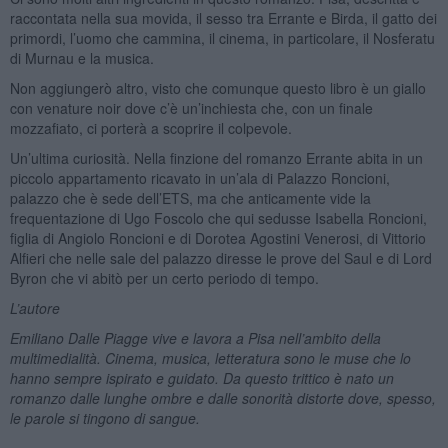
raccontata nella sua movida, il sesso tra Errante e Birda, il gatto dei
primordi, l’uomo che cammina, il cinema, in particolare, il Nosferatu
di Murnau e la musica.
Non aggiungerò altro, visto che comunque questo libro è un giallo
con venature noir dove c’è un’inchiesta che, con un finale
mozzafiato, ci porterà a scoprire il colpevole.
Un’ultima curiosità. Nella finzione del romanzo Errante abita in un
piccolo appartamento ricavato in un’ala di Palazzo Roncioni,
palazzo che è sede dell’ETS, ma che anticamente vide la
frequentazione di Ugo Foscolo che qui sedusse Isabella Roncioni,
figlia di Angiolo Roncioni e di Dorotea Agostini Venerosi, di Vittorio
Alfieri che nelle sale del palazzo diresse le prove del Saul e di Lord
Byron che vi abitò per un certo periodo di tempo.
L’autore
Emiliano Dalle Piagge vive e lavora a Pisa nell’ambito della
multimedialità. Cinema, musica, letteratura sono le muse che lo
hanno sempre ispirato e guidato. Da questo trittico è nato un
romanzo dalle lunghe ombre e dalle sonorità distorte dove, spesso,
le parole si tingono di sangue.
____________________