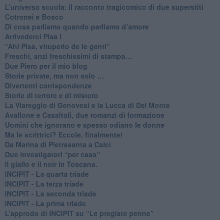
L’universo scuola: il racconto tragicomico di due superstiti
Cotronei e Bosco
Di cosa parliamo quando parliamo d’amore
Arrivederci Pisa !
​“Ahi Pisa, vituperio de le genti”
Freschi, anzi freschissimi di stampa…
​Due Piero per il mio blog
​Storie private, ma non solo …
Divertenti corrispondenze
Storie di terrore e di mistero
La Viareggio di Genovesi e la Lucca di Del Monte
Avallone e Casaltoli, due romanzi di formazione
​Uomini che ignorano e spesso odiano le donne
Ma le scrittrici? Eccole, finalmente!
Da Marina di Pietrasanta a Calci
​Due investigatori “per caso”
​Il giallo e il noir in Toscana.
INCIPIT - La quarta triade
INCIPIT - La terza triade
INCIPIT - La seconda triade
INCIPIT - La prima triade
L’approdo di INCIPIT su “Le pregiate penne”