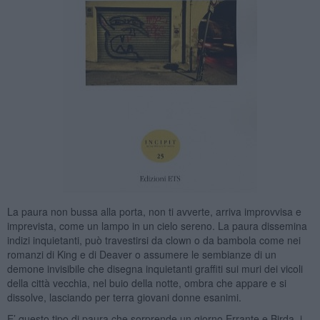
La paura non bussa alla porta, non ti avverte, arriva improvvisa e
imprevista, come un lampo in un cielo sereno. La paura dissemina
indizi inquietanti, può travestirsi da clown o da bambola come nei
romanzi di King e di Deaver o assumere le sembianze di un
demone invisibile che disegna inquietanti graffiti sui muri dei vicoli
della città vecchia, nel buio della notte, ombra che appare e si
dissolve, lasciando per terra giovani donne esanimi.
E’ questo tipo di paura che sorprende un giorno Errante e Birda, i