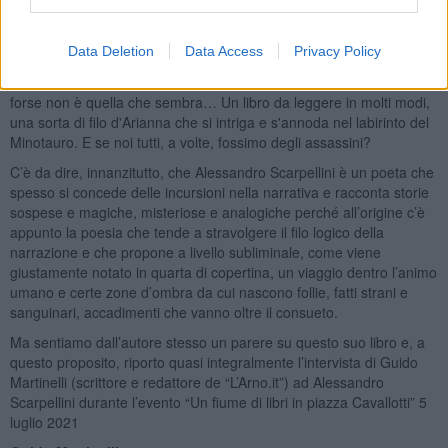
dell'esistenza. Una voce misteriosa e magica narra queste sette
storie che hanno a che fare con gli esseri viventi, con le ombre che
li inquietano, con la luce abbagliante e violenta del sole, con la
Data Deletion
Data Access
Privacy Policy
superbia e l'ambizione di essere od apparire, con la notte buia, con
Venere che brilla insanguinata e il canto di cicale lontane. La vita
forse non è quella che sembra… Un libro da leggere in molti modi,
una sorta di filo d'Arianna che si intriga e s'annoda nel labirinto del
Minotauro. E se noi tutti, a volte, fossimo degli assassini?
C’è da dire, innanzitutto, che Alessandro Scarpellini è un poeta che
spesso si concede delle incursioni nella narrativa e racconta storie
sospese e magiche, misteriose e analogiche perché all’origine c’è
appunto la poesia che tende a stravolgere il filo logico della
narrazione e che propone a livello subliminale, come viene
giustamente notato in quarta di copertina, un viaggio dentro l’animo
umano e certe zone d’ombra da cui nascono follie, fatti strani e
sanguinari, accadimenti che vanno oltre il consueto.
Ma sentiamo dall’autore stesso un parere su questo suo libro e, a
questo proposito, riporto quasi integralmente l’intervista di Guido
Martinelli (scrittore e redattore de “L’Arno.it”) ad Alessandro
Scarpellini durante l’evento “Un fiume di libri in piazza Cavallotti” 5
luglio 2021