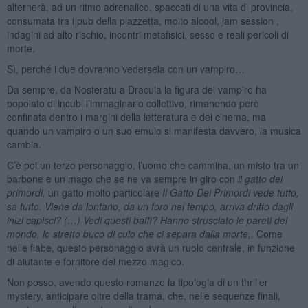
alternerà, ad un ritmo adrenalico, spaccati di una vita di provincia,
consumata tra i pub della piazzetta, molto alcool, jam session ,
indagini ad alto rischio, incontri metafisici, sesso e reali pericoli di
morte.
Sì, perché i due dovranno vedersela con un vampiro…
Da sempre, da Nosferatu a Dracula la figura del vampiro ha
popolato di incubi l’immaginario collettivo, rimanendo però
confinata dentro i margini della letteratura e del cinema, ma
quando un vampiro o un suo emulo si manifesta davvero, la musica
cambia.
C’è poi un terzo personaggio, l’uomo che cammina, un misto tra un
barbone e un mago che se ne va sempre in giro con
il gatto dei
primordi,
un gatto molto particolare
Il Gatto Dei Primordi vede tutto,
sa tutto. Viene da lontano, da un foro nel tempo, arriva dritto dagli
inizi capisci? (…) Vedi questi baffi? Hanno strusciato le pareti del
mondo, lo stretto buco di culo che ci separa dalla morte,
.
Come
nelle fiabe, questo personaggio avrà un ruolo centrale, in funzione
di aiutante e fornitore del mezzo magico.
Non posso, avendo questo romanzo la tipologia di un thriller
mystery, anticipare oltre della trama, che, nelle sequenze finali,