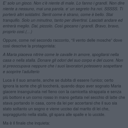
E’ solo un gioco. Non c’è niente di male. Lo fanno i grandi. Non dire
niente a nessuno, mai una parola. e’ un segreto fra noi. SSSSS. Ti
porterò altri soldatini. Senti come è strano, come è bello. Stai
tranquillo. Solo un minutino, tanto per divertirsi. Lasciati andare ed
entrerà meglio. Dai, piccolo. Così giocano i grandi. Bravo, bravo,
proprio così.(…)
Oppure, come nel secondo racconto, “Il vento delle mosche” dove
così descrive la protagonista:
A Maria piaceva nitrire come le cavalle in amore, spogliarsi nella
casa o nella stalla. Donare gli odori del suo corpo e del cuore. Non
si preoccupava neppure che i suoi lavoratori potessero sospettare
e scoprire l’adulterio
Luca è il suo amante, anche se dubita di essere l’unico; certo
ignora la sorte che gli toccherà, quando dopo aver sognato Maria
giacere insanguinata nel fieno con la camicetta strappata e senza
più bottoni e un corno rosso in mano gettata nel secchio di latte che
stava portando in casa, corre da lei per accertarsi che il suo sia
stato soltanto un sogno e viene ucciso dal marito di lei che,
sopraggiunto nella stalla, gli spara alle spalle e lo uccide.
Ma è il finale che inquieta: