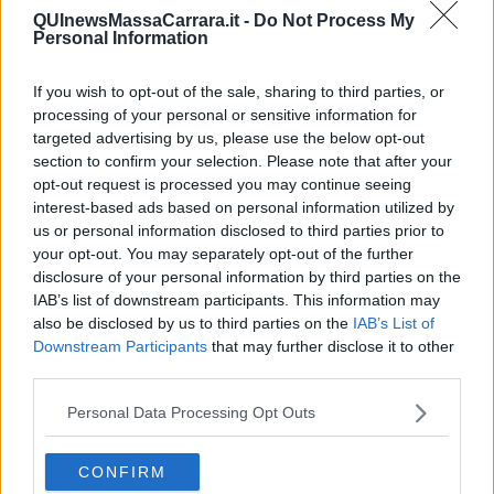
QUInewsMassaCarrara.it -
Do Not Process My
Inizierò a presentare il libro di Alessandro, partendo dal paratesto e
Personal Information
citando quindi il risvolto di copertina.
Dal risvolto di copertina
If you wish to opt-out of the sale, sharing to third parties, or
processing of your personal or sensitive information for
Una costellazione di 7 racconti gialli introdotti da una storia che
targeted advertising by us, please use the below opt-out
pare legarli tutti ad un misterioso filo: il sorriso silenzioso di Dio e
section to confirm your selection. Please note that after your
una musica che fa palpitare il cuore e i sensi. Entrare dentro la
opt-out request is processed you may continue seeing
psiche umana e i misteri dell'essere con vicende che contengono
interest-based ads based on personal information utilized by
qualcosa che deve essere scoperto ed introduce a mondi
inesplorati. Un nuovo modo di percorrere la narrativa gialla e di
us or personal information disclosed to third parties prior to
trasformarla in una visione "altra" della vita, quasi spilli di luce
your opt-out. You may separately opt-out of the further
forassero le mura bianche della quotidianità e colpissero i nostri
disclosure of your personal information by third parties on the
occhi socchiusi. C'è "qualcuno", nascosto nell'ombra, che li
IAB’s list of downstream participants. This information may
racconta… dice di chiamarsi Pan. A volte la musica delle parole è
also be disclosed by us to third parties on the
IAB’s List of
cupa e tagliente come la lama di un rasoio, altre volte pericolosa e
Downstream Participants
that may further disclose it to other
dolcissima come un punteruolo di luce che cerca e tenta il cuore.
third parties.
Una pozione magica per entrare in corpi e pensieri, per percorrere
sentieri solitari ed affollati in cui la vita si rivela in modo imprevisto
Personal Data Processing Opt Outs
ed improvviso scalfendo il falso pulviscolo della normalità. Ci sono
sette movimenti, ma potrebbero essere molti di più, che, preceduti
CONFIRM
da versi che graffiano, portano dentro le vene sanguinanti