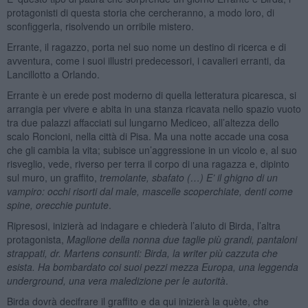
protagonisti di questa storia che cercheranno, a modo loro, di
sconfiggerla, risolvendo un orribile mistero.
Errante, il ragazzo, porta nel suo nome un destino di ricerca e di
avventura, come i suoi illustri predecessori, i cavalieri erranti, da
Lancillotto a Orlando.
Errante è un erede post moderno di quella letteratura picaresca, si
arrangia per vivere e abita in una stanza ricavata nello spazio vuoto
tra due palazzi affacciati sul lungarno Mediceo, all’altezza dello
scalo Roncioni, nella città di Pisa. Ma una notte accade una cosa
che gli cambia la vita; subisce un’aggressione in un vicolo e, al suo
risveglio, vede, riverso per terra il corpo di una ragazza e, dipinto
sul muro, un graffito,
tremolante, sbafato (…) E’ il ghigno di un
vampiro: occhi risorti dal male, mascelle scoperchiate, denti come
spine, orecchie puntute
.
Ripresosi, inizierà ad indagare e chiederà l’aiuto di Birda, l’altra
protagonista,
Maglione della nonna due taglie più grandi, pantaloni
strappati, dr. Martens consunti: Birda, la writer più cazzuta che
esista. Ha bombardato coi suoi pezzi mezza Europa, una leggenda
underground, una vera maledizione per le autorità
.
Birda dovrà decifrare il graffito e da qui inizierà la quète, che