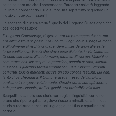
come sembra ma che il commissario Pardossi risolverà leggendo
un libro e conoscendo il suo autore, ma soprattutto seguendo un
indizio … due occhi azzurri.
Lo scenario di questa storia è quello del lungarno Guadalongo che
così descrive l’autore:
Il lungarno Guadalongo, di giorno, era un parcheggio d’auto, ma
era difficile trovarvi posto. Era uno dei luoghi dove si pagava meno
e difficilmente si rischiava di prendere multe Se arrivi alle sette
forse cantilenava Vaselli che stava poco distante, in via Cattaneo.
Di notte cambiava. Si trasformava, mutava. Strani giri. Macchine
con uomini soli, tipi sospetti e pericolosi, scambi di roba, incontri
misteriosi. Qualcuno faceva segnali con i fari. Finocchi, drogati,
pervertiti, tossici maledetti diceva un suo collega fascista. Lui ogni
tanto ci parcheggiava. Il Comune aveva messo dei lampioni,
qualcuno li rompeva volutamente. Questa era la sua opinione. Il
buio per certi incontri, traffici, giochi, era preferibile alla luce.
Scarpellini usa nelle sue storie vari registri linguistici, come nel
brano che riporto qui sotto , dove riesce a mimetizzarsi in modo
crudo e realistico anche nel linguaggio mellifluo e squallido del
pedofilo: