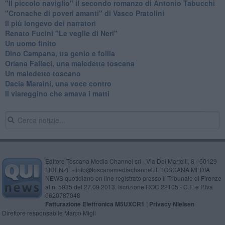
​"Il piccolo naviglio" il secondo romanzo di Antonio Tabucchi
​"Cronache di poveri amanti" di Vasco Pratolini
​Il più longevo dei narratori
Renato Fucini "Le veglie di Neri"
Un uomo finito
​Dino Campana, tra genio e follia
​Oriana Fallaci, una maledetta toscana
​Un maledetto toscano
​Dacia Maraini, una voce contro
​Il viareggino che amava i matti
Editore Toscana Media Channel srl - Via Dei Martelli, 8 - 50129
FIRENZE - info@toscanamediachannel.it. TOSCANA MEDIA
NEWS quotidiano on line registrato presso il Tribunale di Firenze
al n. 5935 del 27.09.2013. Iscrizione ROC 22105 - C.F. e P.Iva
0620787048
Fatturazione Elettronica M5UXCR1 |
Privacy Nielsen
Direttore responsabile Marco Migli