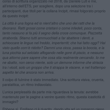
corso di scrittura organizzato nel 2018, da Daniele Luti e me,
all’interno dell’ETS, per scegliere, dopo una selezione tra i
partecipanti, due titoli per la collana Incipit, rimasi folgorato proprio
da questo incipit:
La città è una fogna ed io nient’altro che uno dei ratti che la
divorano. Ratti grossi come cristiani o come infedeli, poco conta,
tanto nessuno si fa più il segno della croce comunque. Piazzetta
straborda. Stiamo tutti ammucchiati a far sbattere i denti, a
schioccare le lingue nel freddo, imperterriti; che hai fatto oggi? Hai
visto quello com’è ridotto? Dammi una cicca, passa la boccia, e la
luna picchia sul selciato affogando nelle gore di piscio, e nessuno
qua attorno pare sapere che cosa stia realmente cercando. Io me
ne sbatto, non cerco niente, solo un demone informe che striscia
tra i vicoli, solo un groppo che ti strappa le viscere, e nel frattempo
aspetto lei che ancora non arriva.
Il colpo di fulmine è stato immediato. Una scrittura visiva, cruenta,
paratattica, un ritmo indiavolato.
L’unica perplessità da parte mia riguardava la tenuta: avrebbe
mantenuto per le pagine a venire questo ritmo, questa icasticità di
immagini?
Ebbene sì, Emiliano ci è riuscito, dando vita ad un romanzo pieno