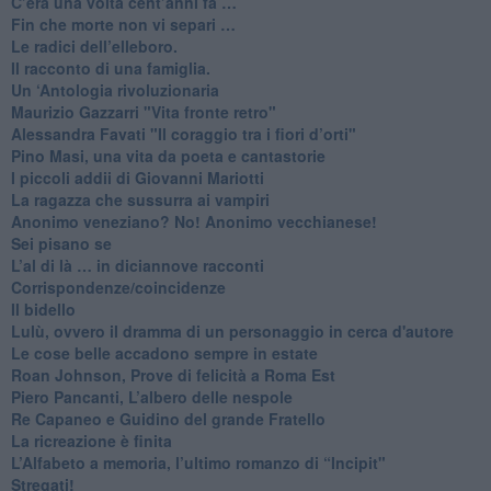
​C’era una volta cent’anni fa …
​Fin che morte non vi separi …
​Le radici dell’elleboro.
​Il racconto di una famiglia.
Un ‘Antologia rivoluzionaria
​Maurizio Gazzarri "Vita fronte retro"
​Alessandra Favati "Il coraggio tra i fiori d’orti"
​Pino Masi, una vita da poeta e cantastorie
​I piccoli addii di Giovanni Mariotti
​La ragazza che sussurra ai vampiri
​Anonimo veneziano? No! Anonimo vecchianese!
​Sei pisano se
​L’al di là … in diciannove racconti
Corrispondenze/coincidenze
Il bidello
Lulù, ovvero il dramma di un personaggio in cerca d'autore
Le cose belle accadono sempre in estate
Roan Johnson, Prove di felicità a Roma Est
Piero Pancanti, L’albero delle nespole
Re Capaneo e Guidino del grande Fratello
La ricreazione è finita
​L’Alfabeto a memoria, l’ultimo romanzo di “Incipit"
​Stregati!