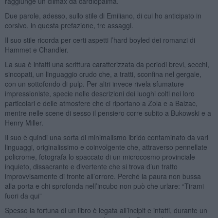
raggiunge un climax da cardiopalma.
Due parole, adesso, sullo stile di Emiliano, di cui ho anticipato in
corsivo, in questa prefazione, tre assaggi.
Il suo stile ricorda per certi aspetti l’hard boyled dei romanzi di
Hammet e Chandler.
La sua è infatti una scrittura caratterizzata da periodi brevi, secchi,
sincopati, un linguaggio crudo che, a tratti, sconfina nel gergale,
con un sottofondo di pulp. Per altri invece rivela sfumature
impressioniste, specie nelle descrizioni dei luoghi colti nei loro
particolari e delle atmosfere che ci riportano a Zola e a Balzac,
mentre nelle scene di sesso il pensiero corre subito a Bukowski e a
Henry Miller.
Il suo è quindi una sorta di minimalismo ibrido contaminato da vari
linguaggi, originalissimo e coinvolgente che, attraverso pennellate
policrome, fotografa lo spaccato di un microcosmo provinciale
inquieto, dissacrante e divertente che si trova d’un tratto
improvvisamente di fronte all’orrore. Perché la paura non bussa
alla porta e chi sprofonda nell’incubo non può che urlare: “Tirami
fuori da qui”
Spesso la fortuna di un libro è legata all’incipit e infatti, durante un