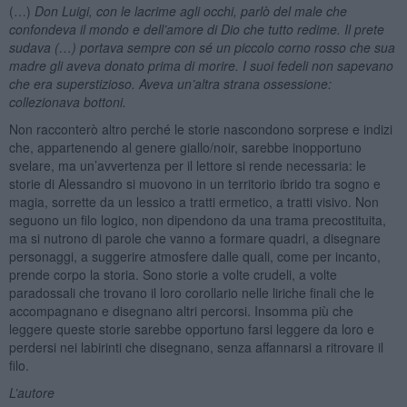
(…)
Don Luigi, con le lacrime agli occhi, parlò del male che
confondeva il mondo e dell’amore di Dio che tutto redime. Il prete
sudava (…) portava sempre con sé un piccolo corno rosso che sua
madre gli aveva donato prima di morire. I suoi fedeli non sapevano
che era superstizioso. Aveva un’altra strana ossessione:
collezionava bottoni.
Non racconterò altro perché le storie nascondono sorprese e indizi
che, appartenendo al genere giallo/noir, sarebbe inopportuno
svelare, ma un’avvertenza per il lettore si rende necessaria: le
storie di Alessandro si muovono in un territorio ibrido tra sogno e
magia, sorrette da un lessico a tratti ermetico, a tratti visivo. Non
seguono un filo logico, non dipendono da una trama precostituita,
ma si nutrono di parole che vanno a formare quadri, a disegnare
personaggi, a suggerire atmosfere dalle quali, come per incanto,
prende corpo la storia. Sono storie a volte crudeli, a volte
paradossali che trovano il loro corollario nelle liriche finali che le
accompagnano e disegnano altri percorsi. Insomma più che
leggere queste storie sarebbe opportuno farsi leggere da loro e
perdersi nei labirinti che disegnano, senza affannarsi a ritrovare il
filo.
L’autore