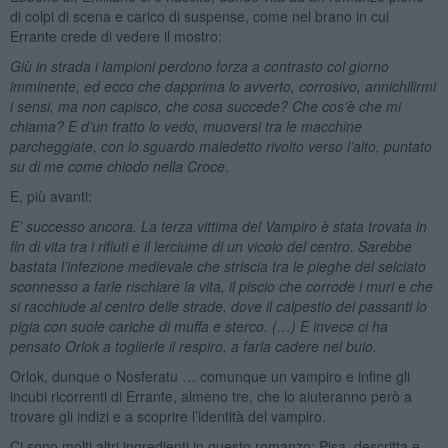
di colpi di scena e carico di suspense, come nel brano in cui
Errante crede di vedere il mostro:
Giù in strada i lampioni perdono forza a contrasto col giorno
imminente, ed ecco che dapprima lo avverto, corrosivo, annichilirmi
i sensi, ma non capisco, che cosa succede? Che cos’è che mi
chiama? E d’un tratto lo vedo, muoversi tra le macchine
parcheggiate, con lo sguardo maledetto rivolto verso l’alto, puntato
su di me come chiodo nella Croce
.
E, più avanti:
E’ successo ancora. La terza vittima del Vampiro è stata trovata in
fin di vita tra i rifiuti e il lerciume di un vicolo del centro. Sarebbe
bastata l’infezione medievale che striscia tra le pieghe del selciato
sconnesso a farle rischiare la vita, il piscio che corrode i muri e che
si racchiude al centro delle strade, dove il calpestio dei passanti lo
pigia con suole cariche di muffa e sterco. (…) E invece ci ha
pensato Orlok a toglierle il respiro, a farla cadere nel buio.
Orlok, dunque o Nosferatu … comunque un vampiro e infine gli
incubi ricorrenti di Errante, almeno tre, che lo aiuteranno però a
trovare gli indizi e a scoprire l’identità del vampiro.
Ci sono molti altri ingredienti in questo romanzo: Pisa, descritta e