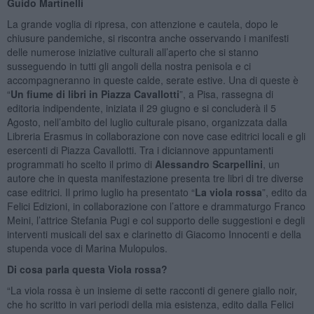
Guido Martinelli
La grande voglia di ripresa, con attenzione e cautela, dopo le
chiusure pandemiche, si riscontra anche osservando i manifesti
delle numerose iniziative culturali all’aperto che si stanno
susseguendo in tutti gli angoli della nostra penisola e ci
accompagneranno in queste calde, serate estive. Una di queste è
“
Un fiume di libri in Piazza Cavallotti
”, a Pisa, rassegna di
editoria indipendente, iniziata il 29 giugno e si concluderà il 5
Agosto, nell’ambito del luglio culturale pisano, organizzata dalla
Libreria Erasmus in collaborazione con nove case editrici locali e gli
esercenti di Piazza Cavallotti. Tra i diciannove appuntamenti
programmati ho scelto il primo di
Alessandro Scarpellini
, un
autore che in questa manifestazione presenta tre libri di tre diverse
case editrici. Il primo luglio ha presentato “
La viola rossa
”, edito da
Felici Edizioni, in collaborazione con l’attore e drammaturgo Franco
Meini, l’attrice Stefania Pugi e col supporto delle suggestioni e degli
interventi musicali del sax e clarinetto di Giacomo Innocenti e della
stupenda voce di Marina Mulopulos.
Di cosa parla questa Viola rossa?
“La viola rossa è un insieme di sette racconti di genere giallo noir,
che ho scritto in vari periodi della mia esistenza, edito dalla Felici