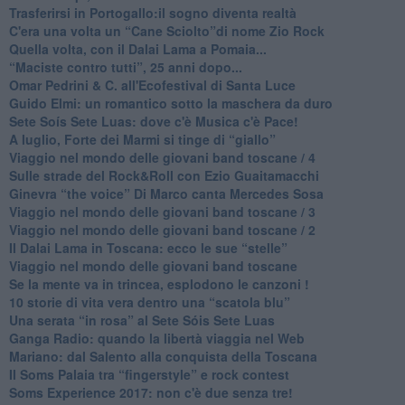
​Trasferirsi in Portogallo:il sogno diventa realtà
​C'era una volta un “Cane Sciolto”di nome Zio Rock
Quella volta, con il Dalai Lama a Pomaia...
​“Maciste contro tutti”, 25 anni dopo...
​Omar Pedrini & C. all'Ecofestival di Santa Luce
Guido Elmi: un romantico sotto la maschera da duro
Sete Soís Sete Luas: dove c'è Musica c'è Pace!
​A luglio, Forte dei Marmi si tinge di “giallo”
Viaggio nel mondo delle giovani band toscane / 4
Sulle strade del Rock&Roll con Ezio Guaitamacchi
​Ginevra “the voice” Di Marco canta Mercedes Sosa
Viaggio nel mondo delle giovani band toscane / 3
​Viaggio nel mondo delle giovani band toscane / 2
Il Dalai Lama in Toscana: ecco le sue “stelle”
Viaggio nel mondo delle giovani band toscane
Se la mente va in trincea, esplodono le canzoni !
​10 storie di vita vera dentro una “scatola blu”
​Una serata “in rosa” al Sete Sóis Sete Luas
Ganga Radio: quando la libertà viaggia nel Web
Mariano: dal Salento alla conquista della Toscana
​Il Soms Palaia tra “fingerstyle” e rock contest
Soms Experience 2017: non c'è due senza tre!