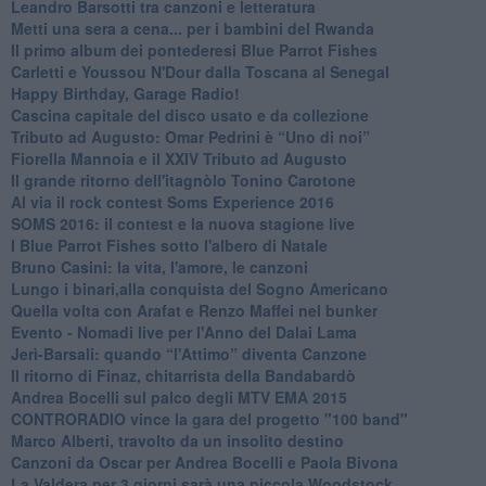
​Leandro Barsotti tra canzoni e letteratura
​Metti una sera a cena... per i bambini del Rwanda
​Il primo album dei pontederesi Blue Parrot Fishes
Carletti e Youssou N'Dour dalla Toscana al Senegal
Happy Birthday, Garage Radio!
​Cascina capitale del disco usato e da collezione
Tributo ad Augusto: Omar Pedrini è “Uno di noi”
​Fiorella Mannoia e il XXIV Tributo ad Augusto
Il grande ritorno dell'itagnòlo Tonino Carotone
​Al via il rock contest Soms Experience 2016
​SOMS 2016: il contest e la nuova stagione live
I Blue Parrot Fishes sotto l'albero di Natale
Bruno Casini: la vita, l'amore, le canzoni
​Lungo i binari,alla conquista del Sogno Americano
​Quella volta con Arafat e Renzo Maffei nel bunker
​Evento - Nomadi live per l'Anno del Dalai Lama
Jerì-Barsali: quando “l'Attimo” diventa Canzone
Il ritorno di Finaz, chitarrista della Bandabardò
Andrea Bocelli sul palco degli MTV EMA 2015
CONTRORADIO vince la gara del progetto "100 band"
Marco Alberti, travolto da un insolito destino
Canzoni da Oscar per Andrea Bocelli e Paola Bivona
La Valdera per 3 giorni sarà una piccola Woodstock