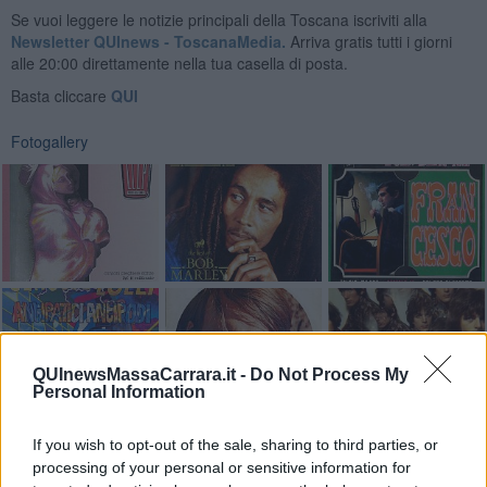
Se vuoi leggere le notizie principali della Toscana iscriviti alla
Newsletter QUInews - ToscanaMedia.
Arriva gratis tutti i giorni
alle 20:00 direttamente nella tua casella di posta.
Basta cliccare
QUI
Fotogallery
QUInewsMassaCarrara.it -
Do Not Process My
Personal Information
Videogallery
If you wish to opt-out of the sale, sharing to third parties, or
processing of your personal or sensitive information for