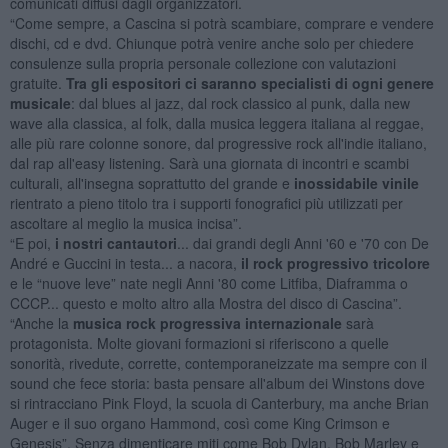
comunicati diffusi dagli organizzatori.
“Come sempre, a Cascina si potrà scambiare, comprare e vendere
dischi, cd e dvd. Chiunque potrà venire anche solo per chiedere
consulenze sulla propria personale collezione con valutazioni
gratuite.
Tra gli espositori ci saranno specialisti di ogni genere
musicale
: dal blues al jazz, dal rock classico al punk, dalla new
wave alla classica, al folk, dalla musica leggera italiana al reggae,
alle più rare colonne sonore, dal progressive rock all'indie italiano,
dal rap all'easy listening. Sarà una giornata di incontri e scambi
culturali, all'insegna soprattutto del grande e
inossidabile vinile
rientrato a pieno titolo tra i supporti fonografici più utilizzati per
ascoltare al meglio la musica incisa”.
“E poi,
i nostri cantautori
... dai grandi degli Anni '60 e '70 con De
André e Guccini in testa... a nacora,
il rock progressivo tricolore
e le “nuove leve” nate negli Anni '80 come Litfiba, Diaframma o
CCCP... questo e molto altro alla Mostra del disco di Cascina”.
“Anche la
musica rock progressiva internazionale
sarà
protagonista. Molte giovani formazioni si riferiscono a quelle
sonorità, rivedute, corrette, contemporaneizzate ma sempre con il
sound che fece storia: basta pensare all'album dei Winstons dove
si rintracciano Pink Floyd, la scuola di Canterbury, ma anche Brian
Auger e il suo organo Hammond, così come King Crimson e
Genesis”. Senza dimenticare miti come Bob Dylan, Bob Marley e