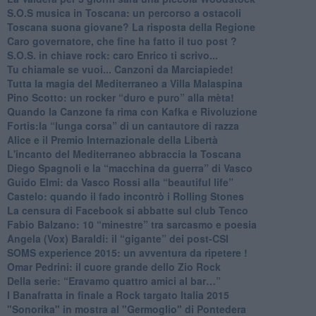
S.O.S musica in Toscana: un percorso a ostacoli
​Toscana suona giovane? La risposta della Regione
Caro governatore, che fine ha fatto il tuo post ?
S.O.S. in chiave rock: caro Enrico ti scrivo...
Tu chiamale se vuoi... Canzoni da Marciapiede!
​Tutta la magia del Mediterraneo a Villa Malaspina
​Pino Scotto: un rocker “duro e puro” alla mèta!
​Quando la Canzone fa rima con Kafka e Rivoluzione
​Fortis:la “lunga corsa” di un cantautore di razza
Alice e il Premio Internazionale della Libertà
​L'incanto del Mediterraneo abbraccia la Toscana
​Diego Spagnoli e la “macchina da guerra” di Vasco
​Guido Elmi: da Vasco Rossi alla “beautiful life”
​Castelo: quando il fado incontrò i Rolling Stones
La censura di Facebook si abbatte sul club Tenco
Fabio Balzano: 10 “minestre” tra sarcasmo e poesia
Angela (Vox) Baraldi: il “gigante” dei post-CSI
​SOMS experience 2015: un avventura da ripetere !
Omar Pedrini: il cuore grande dello Zio Rock
Della serie: “Eravamo quattro amici al bar…”
I Banafratta in finale a Rock targato Italia 2015
"Sonorika" in mostra al "Germoglio" di Pontedera