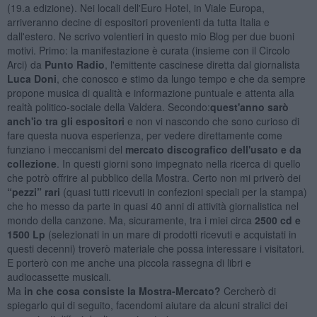
(19.a edizione). Nei locali dell'Euro Hotel, in Viale Europa,
arriveranno decine di espositori provenienti da tutta Italia e
dall'estero. Ne scrivo volentieri in questo mio Blog per due buoni
motivi. Primo: la manifestazione è curata (insieme con il Circolo
Arci) da
Punto Radio
, l'emittente cascinese diretta dal giornalista
Luca Doni
, che conosco e stimo da lungo tempo e che da sempre
propone musica di qualità e informazione puntuale e attenta alla
realtà politico-sociale della Valdera. Secondo:
quest'anno sarò
anch'io tra gli espositori
e non vi nascondo che sono curioso di
fare questa nuova esperienza, per vedere direttamente come
funziano i meccanismi del
mercato discografico dell'usato e da
collezione
. In questi giorni sono impegnato nella ricerca di quello
che potrò offrire al pubblico della Mostra. Certo non mi priverò dei
“pezzi” rari
(quasi tutti ricevuti in confezioni speciali per la stampa)
che ho messo da parte in quasi 40 anni di attività giornalistica nel
mondo della canzone. Ma, sicuramente, tra i miei circa
2500 cd e
1500 Lp
(selezionati in un mare di prodotti ricevuti e acquistati in
questi decenni) troverò materiale che possa interessare i visitatori.
E porterò con me anche una piccola rassegna di libri e
audiocassette musicali.
Ma
in che cosa consiste la Mostra-Mercato?
Cercherò di
spiegarlo qui di seguito, facendomi aiutare da alcuni stralici dei