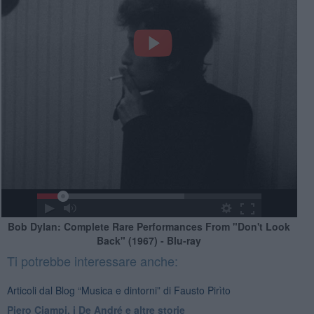
Bob Dylan: Complete Rare Performances From "Don't Look
Back" (1967) - Blu-ray
Ti potrebbe interessare anche:
Articoli dal Blog “Musica e dintorni” di Fausto Pirìto
​Piero Ciampi, i De André e altre storie