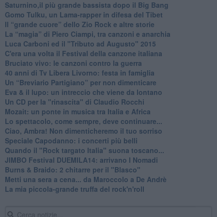
​Saturnino,il più grande bassista dopo il Big Bang
​Gomo Tulku, un Lama-rapper in difesa del Tibet
​Il “grande cuore” dello Zio Rock e altre storie
La “magia” di Piero Ciampi, tra canzoni e anarchia
Luca Carboni ed il "Tributo ad Augusto" 2015
C'era una volta il Festival della canzone italiana
Bruciato vivo: le canzoni contro la guerra
40 anni di Tv Libera Livorno: festa in famiglia
Un “Breviario Partigiano” per non dimenticare
Eva & il lupo: un intreccio che viene da lontano
Un CD per la "rinascita" di Claudio Rocchi
Mozait: un ponte in musica tra Italia e Africa
Lo spettacolo, come sempre, deve continuare...
Ciao, Ambra! Non dimenticheremo il tuo sorriso
Speciale Capodanno: i concerti più belli
Quando il "Rock targato Italia" suona toscano...
JIMBO Festival DUEMILA14: arrivano I Nomadi
Burns & Braido: 2 chitarre per il "Blasco"
Metti una sera a cena... da Maroccolo a De Andrè
La mia piccola-grande truffa del rock'n'roll