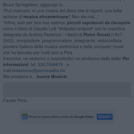
Bruce Springsteen, aggiungo io...
“Può mancare, in una mostra del disco che si rispetti, una bella
sezione di
musica afroamericana
? Non sia mai...”.
“Infine, solo per fare due esempi:
piccoli capolavori da riscoprire
come il disco di Claudio Lolli "
Antipatici antipodi
" con la copertina
disegnata da Andrea Pazienza”; i dischi di
Pietro Grossi
(1917 -
2002), compositore, programmatore, insegnante, violoncellista,
pioniere italiano della musica elettronica e della computer music
che ha lavorato per molti anni a Pisa.
Insomma, ne vedremo e (soprattutto) ne sentiremo delle belle!
Per
informazioni
: tel.
335.7856675
- e-
mail:
redazione@puntoradio.fm
Alla prossima e...
buona Musica!
Fausto Pirìto