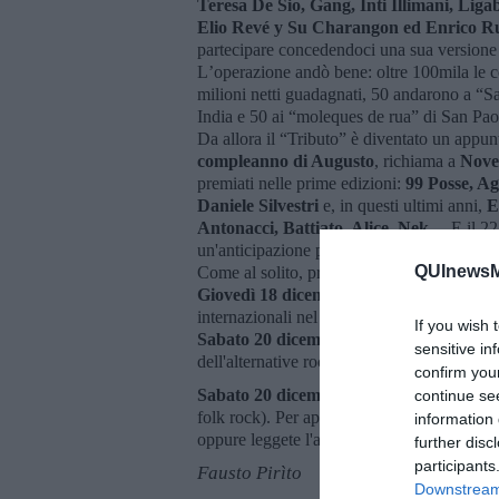
Teresa De Sio, Gang, Inti Illimani, Li
Elio Revé y Su Charangon ed Enrico R
partecipare concedendoci una sua versione
Lʼoperazione andò bene: oltre 100mila le c
milioni netti guadagnati, 50 andarono a “Sa
India e 50 ai “moleques de rua” di San Paol
Da allora il “Tributo” è diventato un appunt
compleanno di Augusto
, richiama a
Nove
premiati nelle prime edizioni:
99 Posse, Ag
Daniele Silvestri
e, in questi ultimi anni,
E
Antonacci, Battiato, Alice, Nek
… E il 22
un'anticipazione per gli amici di Qui News
QUInewsMa
Come al solito, prima di lasciarvi, ecco qu
Giovedì 18 dicembre
al Teatro Verdi di F
internazionali nel meglio del repertorio Go
If you wish 
Sabato 20 dicembre
al Sonar Live di Colle
sensitive in
dell'alternative rock italiano
confirm you
Sabato 20 dicembre
al
S.O.M.S.
di Palaia
continue se
folk rock). Per approfondimenti, cliccate 
information 
oppure leggete l'articolo nella Sezione Spet
further disc
participants
Fausto Pirìto
Downstream 