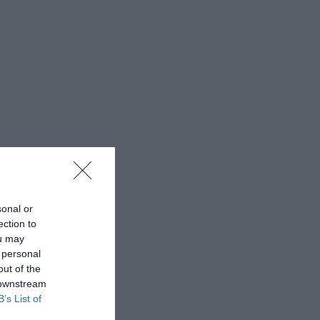
sonal or
ection to
ou may
 personal
out of the
 downstream
B’s List of