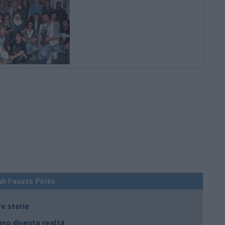
 di Fausto Pirìto
re storie
ogno diventa realtà