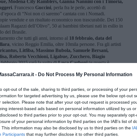
gabue, Modena City Ramblers, Gianna Nannini con i Timoria,
uggeri
. Francesco
Guccini
, perla fra le perle, accettò di
 dʼepoca di “Noi non ci saremo” cantata con i Nomadi.
opie vendute e un risultato economico non trascurabile. Dei 150
laam Ragazzi dellʼOlivo”, 50 ai bambini tibetani nati in esilio in
o del Brasile.
amento che tutti gli anni, intorno al
18 febbraio, data del
llara
, vicino Reggio Emilia, oltre 10mila persone. Fra gli artisti
ricantus, Litfiba, Massimo Bubola, Samuele Bersani,
lisa, Roberto Vecchioni, Ligabue, Zucchero, Biagio
 febbraio 2015 sarà la volta di
Luca Carboni
(e questa è
 Valdera).
ssaCarrara.it -
Do Not Process My Personal Information
alche segnalazione di situazioni da non perdere:
irenze:
Dexter Walker & Zion Movement
(34 artisti
spel)
to opt-out of the sale, sharing to third parties, or processing of your per
 Val d'Elsa (SI) si esibiranno i
Marlene Kuntz
, gruppo storico
formation for targeted advertising by us, please use the below opt-out s
r selection. Please note that after your opt-out request is processed y
 (PI):
Menestrelli di Banafratta
in concerto (progressive &
eing interest-based ads based on personal information utilized by us or
sulla locandina che trovate nella home page di Qui News Valdera
disclosed to third parties prior to your opt-out. You may separately opt-
tacoli.
losure of your personal information by third parties on the IAB’s list of
. This information may also be disclosed by us to third parties on the
IA
Participants
that may further disclose it to other third parties.