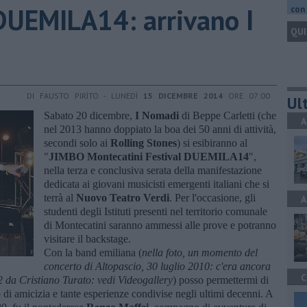
DUEMILA14: arrivano I
con 
QUI
DI FAUSTO PIRÌTO - LUNEDÌ
15 DICEMBRE 2014
ORE 07:00
Ult
Sabato 20 dicembre,
I Nomadi
di Beppe Carletti (che
A
nel 2013 hanno doppiato la boa dei 50 anni di attività,
secondi solo ai
Rolling Stones
) si esibiranno al
"
JIMBO Montecatini Festival DUEMILA14
",
nella terza e conclusiva serata della manifestazione
dedicata ai giovani musicisti emergenti italiani che si
terrà al
Nuovo Teatro Verdi
. Per l'occasione, gli
A
studenti degli Istituti presenti nel territorio comunale
di Montecatini saranno ammessi alle prove e potranno
visitare il backstage.
Con la band emiliana (
nella foto, un momento del
concerto di Altopascio, 30 luglio 2010: c'era ancora
C
2 da Cristiano Turato: vedi Videogallery
) posso permettermi di
o di amicizia e tante esperienze condivise negli ultimi decenni. A