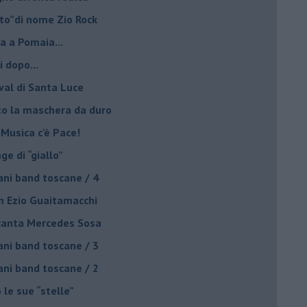
lto”di nome Zio Rock
a a Pomaia...
i dopo...
ival di Santa Luce
to la maschera da duro
 Musica c'è Pace!
nge di “giallo”
ani band toscane / 4
on Ezio Guaitamacchi
o canta Mercedes Sosa
ani band toscane / 3
ani band toscane / 2
 le sue “stelle”