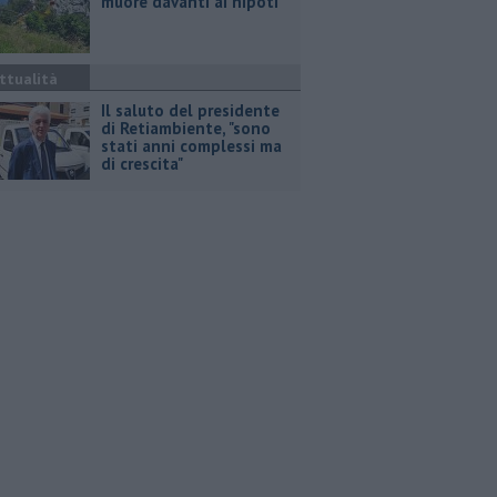
muore davanti ai nipoti
ttualità
Il saluto del presidente
di Retiambiente, "sono
stati anni complessi ma
di crescita"