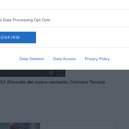
l Data Processing Opt Outs
CONFIRM
Data Deletion
Data Access
Privacy Policy
12 (l'esordio del nuovo cantante, Cristiano Turato)