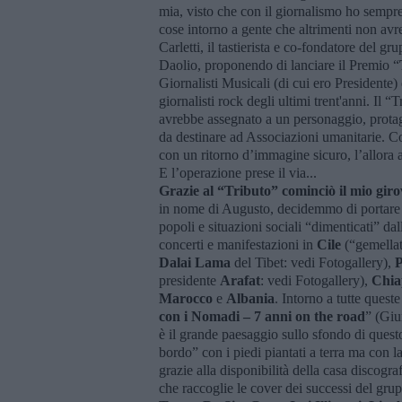
mia, visto che con il giornalismo ho sempre c
cose intorno a gente che altrimenti non avre
Carletti, il tastierista e co-fondatore del g
Daolio, proponendo di lanciare il Premio “
Giornalisti Musicali (di cui ero Presidente) 
giornalisti rock degli ultimi trent'anni. Il
avrebbe assegnato a un personaggio, protag
da destinare ad Associazioni umanitarie. 
con un ritorno dʼimmagine sicuro, lʼallora 
E lʼoperazione prese il via...
Grazie al “Tributo” cominciò il mio gir
in nome di Augusto, decidemmo di portare c
popoli e situazioni sociali “dimenticati” dal
concerti e manifestazioni in
Cile
(“gemellati
Dalai Lama
del Tibet: vedi Fotogallery),
P
presidente
Arafat
: vedi Fotogallery),
Chia
Marocco
e
Albania
. Intorno a tutte quest
con i Nomadi – 7 anni on the road
” (Giu
è il grande paesaggio sullo sfondo di questo 
bordo” con i piedi piantati a terra ma con l
grazie alla disponibilità della casa discog
che raccoglie le cover dei successi del gru