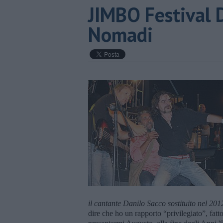
JIMBO Festival 
Nomadi
il cantante Danilo Sacco sostituito nel 201
dire che ho un rapporto “privilegiato”, fatt