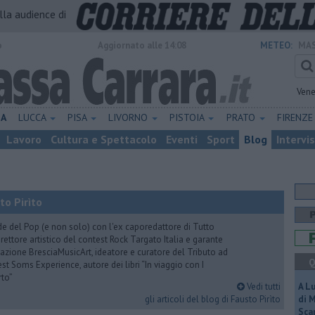
alla audience di
o
Aggiornato alle 14:08
METEO:
MAS
Vene
NA
LUCCA
PISA
LIVORNO
PISTOIA
PRATO
FIRENZ
Lavoro
Cultura e Spettacolo
Eventi
Sport
Blog
Intervi
to Pirìto
de del Pop (e non solo) con l'ex caporedattore di Tutto
rettore artistico del contest Rock Targato Italia e garante
azione BresciaMusicArt, ideatore e curatore del Tributo ad
Q
t Soms Experience, autore dei libri “In viaggio con I
rto”
Vedi tutti
A L
gli articoli del blog di Fausto Pirìto
di 
Scar