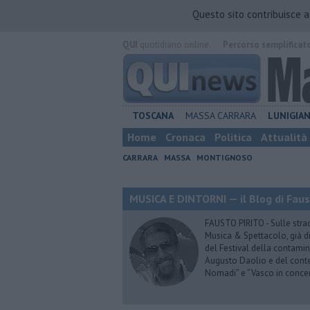
Questo sito contribuisce 
QUI
quotidiano online.
Percorso semplificat
TOSCANA
MASSA CARRARA
LUNIGIA
Home
Cronaca
Politica
Attualità
CARRARA
MASSA
MONTIGNOSO
MUSICA E DINTORNI — il Blog di Faus
FAUSTO PIRITO - Sulle stra
Musica & Spettacolo, già di
del Festival della contamin
Augusto Daolio e del contes
Nomadi” e “Vasco in conce