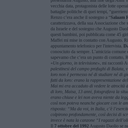
presentarmi Augusto, alla fine degli Anni '
vecchia data, protagonista delle lotte opera
battaglie politiche di quei tempi, “guerriero”
Renzo c’era anche il sostegno a “
Salaam R
caratterizzava, della sua Associazione che si
da Israele e del sostegno che Augusto Dao
questi bambini, poi pubblicata come 45 giri
Maffei mi mise in contatto con Augusto. Ri
appuntamento telefonico per l'intervista.
Da
conosciuto da sempre. L’amicizia comune co
sapevamo che c’era un punto di contatto, R
«
Un giorno, in televisione»
, mi raccontò A
palestinesi del campo profughi di Balata, 
loro non è permesso né di studiare né di gi
fatti da loro: erano la rappresentazione del
Mai mi era accaduto di vedere le atrocità d
di loro, Maisa, 13 anni, fotografava la sit
erano chiuse e lei non aveva niente da legg
così non poteva neanche giocare con le 
risposta: “Ma da voi, in Italia, c’è l’eserc
colpirono profondamente, così decisi di sc
invece è nata la canzone “I ragazzi dell’ol
Il
7 ottobre del 1992
Augusto Daolio se ne