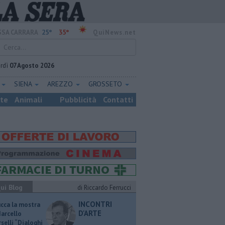
25°
35°
SA CARRARA
QuiNews.net
rdì
07 Agosto 2026
E
SIENA
AREZZO
GROSSETO
ste
Animali
Pubblicità
Contatti
ui Blog
di Riccardo Ferrucci
INCONTRI
ucca la mostra
D'ARTE
Marcello
selli “Dialoghi