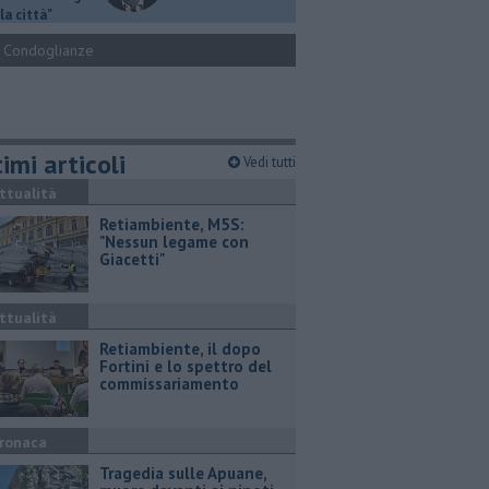
la città"
Condoglianze
imi articoli
Vedi tutti
ttualità
Retiambiente, M5S:
"Nessun legame con
Giacetti"
ttualità
Retiambiente, il dopo
Fortini e lo spettro del
commissariamento
ronaca
Tragedia sulle Apuane,