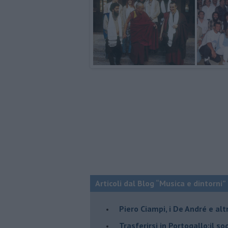
Articoli dal Blog “Musica e dintorni”
​Piero Ciampi, i De André e alt
​Trasferirsi in Portogallo:il s