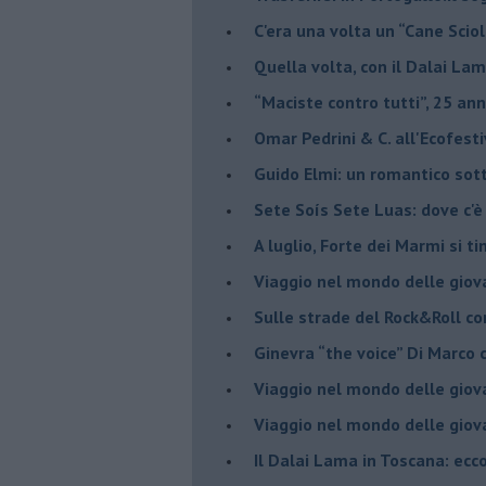
​C'era una volta un “Cane Scio
Quella volta, con il Dalai Lam
​“Maciste contro tutti”, 25 ann
​Omar Pedrini & C. all'Ecofest
Guido Elmi: un romantico sot
Sete Soís Sete Luas: dove c'è
​A luglio, Forte dei Marmi si ti
Viaggio nel mondo delle giov
Sulle strade del Rock&Roll c
​Ginevra “the voice” Di Marc
Viaggio nel mondo delle giov
​Viaggio nel mondo delle giov
Il Dalai Lama in Toscana: ecco