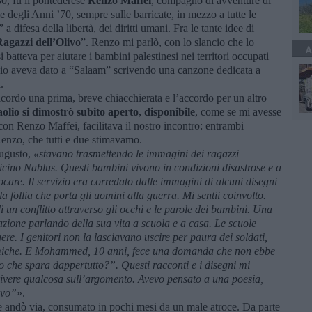
80, fu il pontederese
Renzo Maffei
, compagno di avventure di
ie degli Anni ’70, sempre sulle barricate, in mezzo a tutte le
 a difesa della libertà, dei diritti umani. Fra le tante idee di
agazzi dell’Olivo
”. Renzo mi parlò, con lo slancio che lo
A
 batteva per aiutare i bambini palestinesi nei territori occupati
lio aveva dato a “Salaam” scrivendo una canzone dedicata a
.
cordo una prima, breve chiacchierata e l’accordo per un altro
olio si dimostrò subito aperto, disponibile
, come se mi avesse
n Renzo Maffei, facilitava il nostro incontro: entrambi
enzo, che tutti e due stimavamo.
ugusto,
«stavano trasmettendo le immagini dei ragazzi
vicino Nablus. Questi bambini vivono in condizioni disastrose e a
ocare. Il servizio era corredato dalle immagini di alcuni disegni
la follia che porta gli uomini alla guerra. Mi sentii coinvolto.
i un conflitto attraverso gli occhi e le parole dei bambini. Una
uazione parlando della sua vita a scuola e a casa. Le scuole
ere. I genitori non la lasciavano uscire per paura dei soldati,
amiche. E Mohammed, 10 anni, fece una domanda che non ebbe
ito che spara dappertutto?”. Questi racconti e i disegni mi
rivere qualcosa sull’argomento. Avevo pensato a una poesia,
ivo”
».
 andò via, consumato in pochi mesi da un male atroce. Da parte