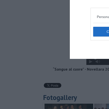
Persona
“Sangue al cuore” - Novellara 20
Fotogallery