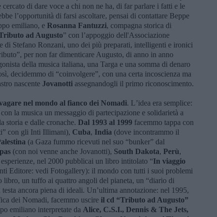
ercato di dare voce a chi non ne ha, di far parlare i fatti e le
bbe lʼopportunità di farsi ascoltare, pensai di contattare Beppe
ruppo emiliano, e
Rosanna Fantuzzi
, compagna storica di
Tributo ad Augusto
” con lʼappoggio dell'Associazione
e di Stefano Ronzani, uno dei più preparati, intelligenti e ironici
 “Tributo”, per non far dimenticare Augusto, di anno in anno
onista della musica italiana, una Targa e una somma di denaro
Così, decidemmo di “coinvolgere”, con una certa incoscienza ma
astro nascente
Jovanotti
assegnandogli il primo riconoscimento.
ovagare nel mondo al fianco dei Nomadi
. Lʼidea era semplice:
on la musica un messaggio di partecipazione e solidarietà a
la storia e dalle cronache.
Dal 1993 al 1999
facemmo tappa con
” con gli Inti Illimani),
Cuba
,
India
(dove incontrammo il
alestina
(a Gaza fummo ricevuti nel suo “bunker” dal
pas
(con noi venne anche Jovanotti),
South Dakota
,
Perù
,
e esperienze, nel 2000 pubblicai un libro intitolato “
In viaggio
nti Editore: vedi Fotogallery): il mondo con tutti i suoi problemi
libro, un tuffo ai quattro angoli del pianeta, un “diario di
a testa ancora piena di ideali. Unʼultima annotazione: nel 1995,
rafica dei Nomadi, facemmo uscire
il cd “Tributo ad Augusto”
ppo emiliano interpretate da
Alice, C.S.I., Dennis & The Jets,