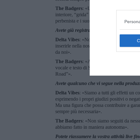
The Badgers
: «Utilizziamo l'inglese per le
interiore, “grida” anticonformiste, critiche a
perbenista e i suoi mille mostri».
Persona
Avete già registrato demo, Ep, cd? Se sì,
Delta Vibes
: «No, non abbiamo ancora regi
inserirle nella nostra pagina Facebook e su
da noi».
The Badgers
: «Abbiamo registrato 2 trac
vocale e testo di Simone; l'altra, “Revenge
Road”».
Avete qualcuno che vi segue nella produzio
Delta Vibes
: «Siamo a tutti gli effetti un c
esprimendo i propri giudizi positivi o negati
Ma una figura che possa contribuire a garan
sempre più necessaria».
The Badgers
: «Non siamo seguiti da nessun
abbiamo fatto in maniera autonoma».
Potete riassumere la vostra attività live fi