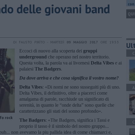
do delle giovani band
con 
QUI
DI FAUSTO PIRÌTO - MARTEDÌ
09 MAGGIO 2017
ORE 19:53
Ult
Eccoci di nuovo alla scoperta dei
gruppi
C
underground
che operano nel nostro territorio.
Questa volta, la parola va ai livornesi
Delta Vibes
e ai
palaiesi
The Badgers
.
Da dove arriva e che cosa significa il vostro nome?
Delta Vibes
: «Di nomi ne sono susseguiti più di uno.
A
Delta Vibes, il definitivo, oltre a piacerci come
amalgama di parole, racchiude un significato di
serenità, in quanto le “onde delta” sono quelle che
caratterizzano gli stati del sonno profondo».
fo rock
The Badgers
: «The Badgers, significa i Tassi e
C
proprio il tasso è il simbolo del nostro gruppo...
pub... non avevamo la piu pallida idea di come chiamarci e,