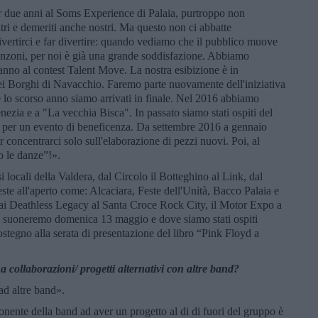
r due anni al Soms Experience di Palaia, purtroppo non
ltri e demeriti anche nostri. Ma questo non ci abbatte
ivertirci e far divertire: quando vediamo che il pubblico muove
canzoni, per noi è già una grande soddisfazione. Abbiamo
anno al contest Talent Move. La nostra esibizione è in
 Borghi di Navacchio. Faremo parte nuovamente dell'iniziativa
lo scorso anno siamo arrivati in finale. Nel 2016 abbiamo
nezia e a "La vecchia Bisca". In passato siamo stati ospiti del
per un evento di beneficenza. Da settembre 2016 a gennaio
r concentrarci solo sull'elaborazione di pezzi nuovi. Poi, al
 le danze”!».
 locali della Valdera, dal Circolo il Botteghino al Link, dal
feste all'aperto come: Alcaciara, Feste dell'Unità, Bacco Palaia e
ra ai Deathless Legacy al Santa Croce Rock City, il Motor Expo a
 suoneremo domenica 13 maggio e dove siamo stati ospiti
tegno alla serata di presentazione del libro “Pink Floyd a
collaborazioni/ progetti alternativi con altre band?
ad altre band».
nente della band ad aver un progetto al di di fuori del gruppo è