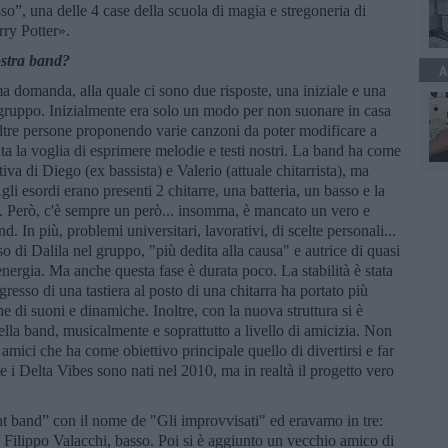
o”, una delle 4 case della scuola di magia e stregoneria di
ry Potter».
ostra band?
A
a domanda, alla quale ci sono due risposte, una iniziale e una
l gruppo. Inizialmente era solo un modo per non suonare in casa
altre persone proponendo varie canzoni da poter modificare a
a la voglia di esprimere melodie e testi nostri. La band ha come
iva di Diego (ex bassista) e Valerio (attuale chitarrista), ma
i esordi erano presenti 2 chitarre, una batteria, un basso e la
o. Però, c'è sempre un però... insomma, è mancato un vero e
d. In più, problemi universitari, lavorativi, di scelte personali...
o di Dalila nel gruppo, "più dedita alla causa" e autrice di quasi
 energia. Ma anche questa fase è durata poco. La stabilità è stata
esso di una tastiera al posto di una chitarra ha portato più
 di suoni e dinamiche. Inoltre, con la nuova struttura si è
della band, musicalmente e soprattutto a livello di amicizia. Non
ici che ha come obiettivo principale quello di divertirsi e far
e i Delta Vibes sono nati nel 2010, ma in realtà il progetto vero
t band” con il nome de "Gli improvvisati" ed eravamo in tre:
 Filippo Valacchi, basso. Poi si è aggiunto un vecchio amico di