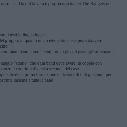
a solista. Da qui la vera e propria nascita dei The Badgers nel
utti i testi in lingua inglese
o del gruppo, in quanto unico elemento che capisca davvero
altro
operto pian piano come intenditore di piccoli passaggi stravaganti
rsonaggio "strano" che ogni band deve avere; in coppia con
e canzoni con ritmi diversi a seconda del caso
uperstite della prima formazione e ideatore di tutti gli spunti per
struite insieme a tutta la band