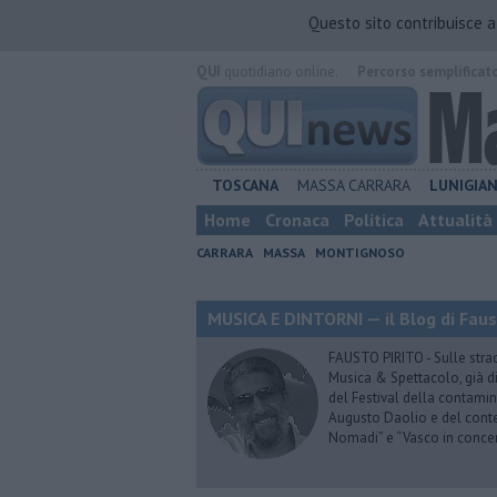
Questo sito contribuisce 
QUI
quotidiano online.
Percorso semplificat
TOSCANA
MASSA CARRARA
LUNIGIA
Home
Cronaca
Politica
Attualità
CARRARA
MASSA
MONTIGNOSO
MUSICA E DINTORNI — il Blog di Faus
FAUSTO PIRITO - Sulle stra
Musica & Spettacolo, già di
del Festival della contamin
Augusto Daolio e del contes
Nomadi” e “Vasco in conce