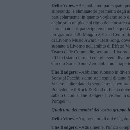
Delta Vibes
: «Be', abbiamo partecipato pe
superando le eliminatorie per meriti degli a
particolarmente, in quanto vogliamo solo d
anche solo un piede al ritmo delle nostre 
partecipato e ri-parteciperemo anche quest'
programma il 20 Maggio 2017 al Centro dei
di Livorno Music Award / Best Song, dove 
suonato a Livorno nell'ambito di Effetto Ve
Teatro delle Commedie, sempre a Livorno, 
2017 ci siamo fermati con gli eventi live pe
Circolo Soms Anno Zero abbiamo “riaperto
The Badgers
: «Abbiamo suonato in diversi
Soms al Pacchi; siamo stati ospiti di tante 
Venere... altre date da segnalare: l'apertu
Pontedera e il Rock & Road di Palaia dove
sabato 6 con la The Badgers Live Jam in sos
Pompei”».
Qualcuno dei membri del vostro gruppo ha 
Delta Vibes
: «No, nessuno di noi è legato 
The Badgers
: «Attualmente, l'unico compo