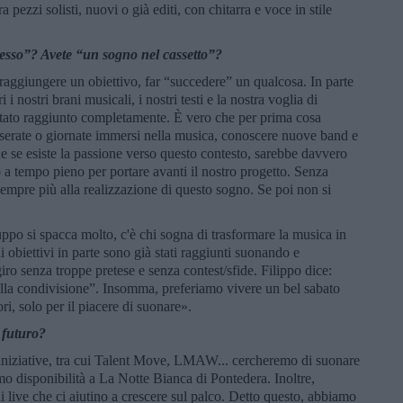
ezzi solisti, nuovi o già editi, con chitarra e voce in stile
cesso”? Avete “un sogno nel cassetto”?
a raggiungere un obiettivo, far “succedere” un qualcosa. In parte
 i nostri brani musicali, i nostri testi e la nostra voglia di
 stato raggiunto completamente. È vero che per prima cosa
e serate o giornate immersi nella musica, conoscere nuove band e
e se esiste la passione verso questo contesto, sarebbe davvero
o a tempo pieno per portare avanti il nostro progetto. Senza
sempre più alla realizzazione di questo sogno. Se poi non si
ppo si spacca molto, c'è chi sogna di trasformare la musica in
i obiettivi in parte sono già stati raggiunti suonando e
ro senza troppe pretese e senza contest/sfide. Filippo dice:
la condivisione”. Insomma, preferiamo vivere un bel sabato
ori, solo per il piacere di suonare».
l futuro?
iniziative, tra cui Talent Move, LMAW... cercheremo di suonare
 disponibilità a La Notte Bianca di Pontedera. Inoltre,
ni live che ci aiutino a crescere sul palco. Detto questo, abbiamo