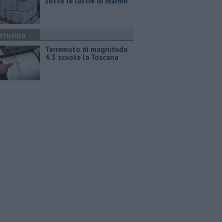
sotto le lastre di marmo
ttualità
Terremoto di magnitudo
4.3 scuote la Toscana