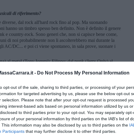
sicali di riferimento?
 diverse, dal rock all'hard rock fino al pop. Ma suonando
oni hanno un timbro spesso ben definito. Non è definito il genere
unk e country-rock. Sono generi che, non si capisce bene come,
lcuni di noi probabilmente non li ascolterebbero mai durante la
li AC/DC... e poi ci viene spontaneo, in sala prove, suonare i
na) al metal (Tony Iommi); Filippo: dal punk (Jerry Only) al
0 (Tullio De Piscopo) e “nu metal” (John Dolmayan); Andrea:
ssaCarrara.it -
Do Not Process My Personal Information
rrell); Marilena: metal, grunge, punk fino all'apertura allo
eedence Clearwater Revival). Personaggi di riferimento della
le, Misfits, Iron Maiden e System of a Down. L'orientamento
to opt-out of the sale, sharing to third parties, or processing of your per
con un pizzico di metal».
formation for targeted advertising by us, please use the below opt-out s
enti affrontate?
r selection. Please note that after your opt-out request is processed y
eing interest-based ads based on personal information utilized by us or
in lingua inglese e parlano in genere di situazioni ricorrenti in
disclosed to third parties prior to your opt-out. You may separately opt-
 e descritte da metafore. Dalila scrive direttamente i testi in
losure of your personal information by third parties on the IAB’s list of
repertorio con una canzone in italiano, con testo scritto da
. This information may also be disclosed by us to third parties on the
IA
 difficile che ogni giorno i giovani devono sopportare in una
Participants
that may further disclose it to other third parties.
 un futuro spesso alquanto cupo».