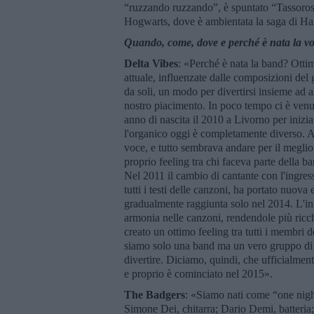
“ruzzando ruzzando”, è spuntato “Tassoross
Hogwarts, dove è ambientata la saga di Har
Quando, come, dove e perché è nata la v
Delta Vibes
: «Perché è nata la band? Ottim
attuale, influenzate dalle composizioni de
da soli, un modo per divertirsi insieme ad 
nostro piacimento. In poco tempo ci è venut
anno di nascita il 2010 a Livorno per iniziat
l'organico oggi è completamente diverso. Agl
voce, e tutto sembrava andare per il megli
proprio feeling tra chi faceva parte della ban
Nel 2011 il cambio di cantante con l'ingress
tutti i testi delle canzoni, ha portato nuova
gradualmente raggiunta solo nel 2014. L'ingr
armonia nelle canzoni, rendendole più ricche
creato un ottimo feeling tra tutti i membri 
siamo solo una band ma un vero gruppo di am
divertire. Diciamo, quindi, che ufficialment
e proprio è cominciato nel 2015».
The Badgers
: «Siamo nati come “one nigh
Simone Dei, chitarra; Dario Demi, batteria;