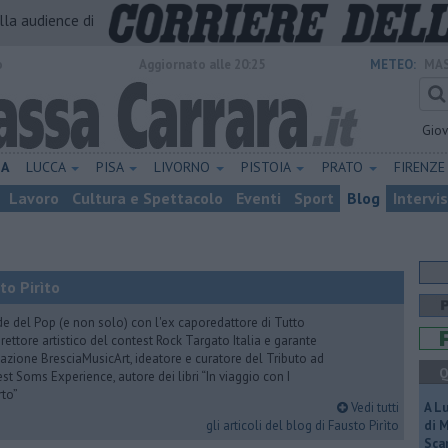
alla audience di
o
Aggiornato alle 20:25
METEO:
MAS
Gio
NA
LUCCA
PISA
LIVORNO
PISTOIA
PRATO
FIRENZ
Lavoro
Cultura e Spettacolo
Eventi
Sport
Blog
Intervi
to Pirìto
de del Pop (e non solo) con l'ex caporedattore di Tutto
rettore artistico del contest Rock Targato Italia e garante
azione BresciaMusicArt, ideatore e curatore del Tributo ad
Q
t Soms Experience, autore dei libri “In viaggio con I
rto”
Vedi tutti
A L
gli articoli del blog di Fausto Pirìto
di 
Scar