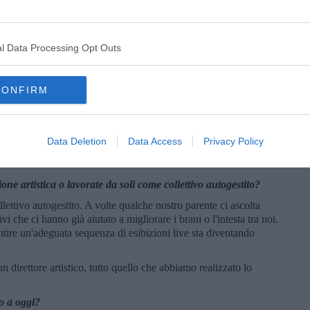
 nostre canzoni e i nostri testi sono ispirati da vari temi: ricerca
llo stato attuale delle cose e protesta rabbiosa contro la società
l Data Processing Opt Outs
 quali e quando?
strato niente di importante, a parte qualche canzone giusto per
CONFIRM
 Youtube, ma sono registrazioni amatoriali eseguite direttamente
ce presso l'Elfland Studio; la prima, “Human Psycho”, con linea
Data Deletion
Data Access
Privacy Policy
”, con testo e voce di Marilena, per la compilation “Rock e
ne artistica o lavorate da soli come collettivo autogestito?
ollettivo autogestito. A volte qualche nostro parente ci ascolta
vi che ci hanno già aiutato a migliorare i brani o l'intesta tra noi.
tire un'adeguata sequenza di esibizioni live sta diventando
 direttore artistico, tutto quello che abbiamo realizzato lo
no a oggi?