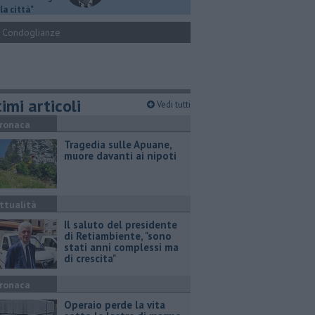
la città"
Condoglianze
imi articoli
Vedi tutti
ronaca
Tragedia sulle Apuane,
muore davanti ai nipoti
ttualità
Il saluto del presidente
di Retiambiente, "sono
stati anni complessi ma
di crescita"
ronaca
Operaio perde la vita