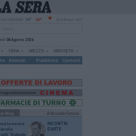
26°
36°
SA CARRARA
QuiNews.net
vedì
06 Agosto 2026
E
SIENA
AREZZO
GROSSETO
ste
Animali
Pubblicità
Contatti
ui Blog
di Riccardo Ferrucci
INCONTRI
ucca la mostra
D'ARTE
Marcello
selli “Dialoghi