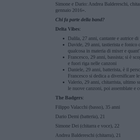
Simone e Dario: Andrea Baldereschi, chitarr
gennaio 2016».
Chi fa parte della band?
Delta Vibes
:
Dalila, 27 anni, cantante e autrice di t
Davide, 29 anni, tastierista e fonic
qualcosa in materia di mixer e quant'
Francesco, 29 anni, bassista; si è sc
e fuori riga nelle canzoni
Daniele, 29 anni, batterista, è il pe
Francesco si dedica a diversificare l
Valerio, 29 anni, chitarrista, ultimo s
le nuove canzoni, poi assemblate e co
The Badgers
:
Filippo Valacchi (basso), 35 anni
Dario Demi (batteria), 21
Simone Dei (chitarra e voce), 22
Andrea Baldereschi (chitarra), 21