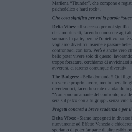
Marilena “Thunder”, che compone e registra p
psichedelico e hard rock».
Che cosa significa per voi la parola “suc
Delta Vibes
: «Il successo per noi signific
ci siamo riusciti, facendo conoscere agli altri
suonare. In parte, perché l'obiettivo non è
vogliamo divertirci insieme e passare bell
confrontarci con loro. Però è anche vero ch
bello poter vivere solo di questo, lavorand
troppe forzature, cerchiamo di avvicinarsi 
avvererà, ci saremo comunque divertiti».
The Badgers
: «Bella domanda!! Qui il gru
un vero e proprio lavoro, mentre per altri gl
divertendoci, facendo serate e andando in gi
“Non sono un'amante del confronto, ma del
sera sul palco con altri gruppi, senza vincit
Progetti concreti a breve scadenza e per i
Delta Vibes
: «Siamo impegnati in diverse 
nuovamente ad Effetto Venezia e chiederemo
speriamo di poter far parte di altre esibizio