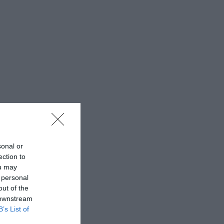
sonal or
ection to
ou may
 personal
out of the
 downstream
B’s List of