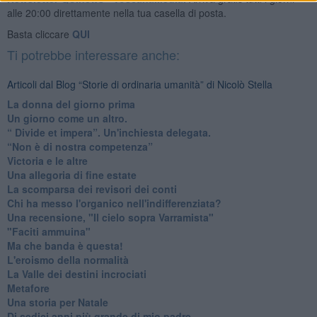
alle 20:00 direttamente nella tua casella di posta.
Basta cliccare
QUI
Ti potrebbe interessare anche:
Articoli dal Blog “Storie di ordinaria umanità” di Nicolò Stella
​La donna del giorno prima
​Un giorno come un altro.
​“ Divide et impera”. Un'inchiesta delegata.
“Non è di nostra competenza”
​Victoria e le altre
Una allegoria di fine estate
La scomparsa dei revisori dei conti
Chi ha messo l'organico nell'indifferenziata?
Una recensione, "Il cielo sopra Varramista"
​"Faciti ammuina"
Ma che banda è questa!
L'eroismo della normalità
​La Valle dei destini incrociati
Metafore
​Una storia per Natale
​Di sedici anni più grande di mio padre