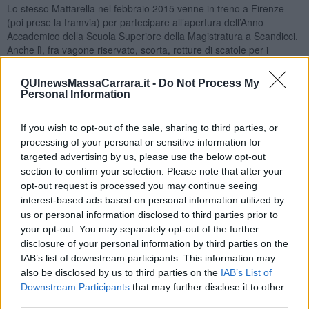
Lo stesso Mattarella nel febbraio 2015 venne in treno a Firenze
(poi prese la tramvia) per partecipare all’apertura dell’Anno
Accademico della Scuola Superiore della Magistratura a Scandicci.
Anche lì, fra vagone riservato, scorta, rotture di scatole per i
passanti e tutto il resto faceva prima e spendeva meno se arrivava
con un F35.
QUInewsMassaCarrara.it -
Do Not Process My
Personal Information
Sulla sicurezza c’è poco da scherzare, di morti in attentati ne
abbiamo avuti già troppi. Ho appena finito di leggere un bel libro di
Marco Damilano
(
Un atomo di verità – Aldo Moro e la fine della
If you wish to opt-out of the sale, sharing to third parties, or
politica in Italia, Feltrinelli 2018
) che parla di Moro, di cosa ha
processing of your personal or sensitive information for
rappresentato per l’Italia e di quello che è successo prima, durante
targeted advertising by us, please use the below opt-out
e dopo il 16 marzo 1978, il giorno del suo rapimento, la strage di
section to confirm your selection. Please note that after your
Via Fani. Come vedeva la politica, come era già allora, come
opt-out request is processed you may continue seeing
sarebbe diventata successivamente fino ai giorni nostri.
interest-based ads based on personal information utilized by
Quel 16 marzo che ricordiamo in diversi fu l’inizio della fine di una
us or personal information disclosed to third parties prior to
possibilità. E accadde anche perché la sicurezza non era ancora
your opt-out. You may separately opt-out of the further
adeguata a quello che sarebbe potuto succedere e purtroppo
disclosure of your personal information by third parties on the
successe. Un’auto non blindata, un percorso sempre uguale giorno
IAB’s list of downstream participants. This information may
dopo giorno, solo 5 persone di scorta, tutte trucidate.
also be disclosed by us to third parties on the
IAB’s List of
Downstream Participants
that may further disclose it to other
La sicurezza è importante, nelle nostre città, per noi e per chi ci
third parties.
rappresenta, anche se a volte non è quello che voteremmo. Poterla