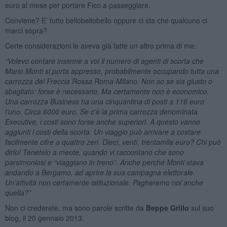
euro al mese per portare Fico a passeggiare.
Conviene? E’ tutto bellobellobello oppure ci sta che qualcuno ci
marci sopra?
Certe considerazioni le aveva già fatte un altro prima di me:
“Volevo contare insieme a voi il numero di agenti di scorta che
Mario Monti si porta appresso, probabilmente occupando tutta una
carrozza del Freccia Rossa Roma-Milano. Non so se sia giusto o
sbagliato: forse è necessario. Ma certamente non è economico.
Una carrozza Business ha una cinquantina di posti a 116 euro
l’uno. Circa 6000 euro. Se c’è la prima carrozza denominata
Executive, i costi sono forse anche superiori. A questo vanno
aggiunti i costi della scorta. Un viaggio può arrivare a costare
facilmente cifre a quattro zeri. Dieci, venti, trentamila euro? Chi può
dirlo! Tenetelo a mente, quando vi raccontano che sono
parsimoniosi e “viaggiano in treno”. Anche perché Monti stava
andando a Bergamo, ad aprire la sua campagna elettorale.
Un’attività non certamente istituzionale. Pagheremo noi anche
quella?”
Non ci crederete, ma sono parole scritte da
Beppe Grillo
sul suo
blog, il 20 gennaio 2013.