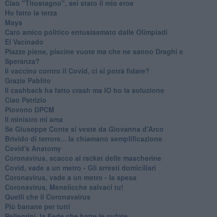
Ciao "Titostagno", sei stato il mio eroe
Ho fatto la terza
Maya
Caro amico politico entusiasmato dalle Olimpiadi
El Vacinado
Piazze piene, piscine vuote ma che ne sanno Draghi e
Speranza?
​Il vaccino contro il Covid, ci si potrà fidare?
Grazie Pablito
Il cashback ha fatto crash ma IO ho la soluzione
Ciao Patrizio
Piovono DPCM
Il ministro mi ama
Se Giuseppe Conte si veste da Giovanna d'Arco
Brivido di terrore... la chiamano semplificazione
Covid's Anatomy
Coronavirus, scacco al racket delle mascherine
Covid, vade a un metro - Gli arresti domiciliari
Coronavirus, vade a un metro - la spesa
Coronavirus, Menelicche salvaci tu!
Quelli che il Coronavairus
Più banane per tutti
Pellegrini, la Fede che batte le gufate