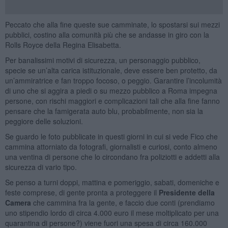
Peccato che alla fine queste sue camminate, lo spostarsi sui mezzi
pubblici, costino alla comunità più che se andasse in giro con la
Rolls Royce della Regina Elisabetta.
Per banalissimi motivi di sicurezza, un personaggio pubblico,
specie se un’alta carica istituzionale, deve essere ben protetto, da
un’ammiratrice e fan troppo focoso, o peggio. Garantire l’incolumità
di uno che si aggira a piedi o su mezzo pubblico a Roma impegna
persone, con rischi maggiori e complicazioni tali che alla fine fanno
pensare che la famigerata auto blu, probabilmente, non sia la
peggiore delle soluzioni.
Se guardo le foto pubblicate in questi giorni in cui si vede Fico che
cammina attorniato da fotografi, giornalisti e curiosi, conto almeno
una ventina di persone che lo circondano fra poliziotti e addetti alla
sicurezza di vario tipo.
Se penso a turni doppi, mattina e pomeriggio, sabati, domeniche e
feste comprese, di gente pronta a proteggere il
Presidente della
Camera
che cammina fra la gente, e faccio due conti (prendiamo
uno stipendio lordo di circa 4.000 euro il mese moltiplicato per una
quarantina di persone?) viene fuori una spesa di circa 160.000