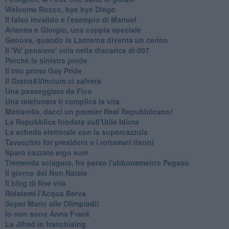
Welcome Rocco, bye bye Diego
Il falso invalido e l'esempio di Manuel
Arianna e Giorgio, una coppia speciale
Genova, quando la Lanterna diventa un cerino
Il 'Va' pensiero' vola nella discarica di 007
Perchè la sinistra perde
Il mio primo Gay Pride
Il Gratta&Vincium ci salverà
Una passeggiata da Fico
Una telefonata ti complica la vita
Mattarella, dacci un premier Real Repubblicano!
La Repubblica fondata sull'Utile Idiota
La scheda elettorale con la supercazzola
Tavecchio for president e i rottamati risorti
Sparo cazzate ergo sum
Tremenda sciagura, ho perso l'abbonamento Pegaso
Il giorno del Non Natale
Il blog di fine vita
​Ridatemi l’Acqua Berva
Super Mario alle Olimpiadi!
Io non sono Anna Frank
​La Jihad in franchising