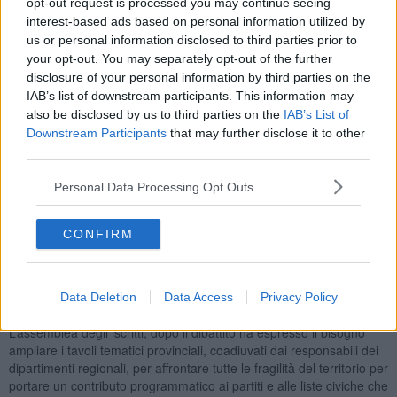
opt-out request is processed you may continue seeing
Per tutti il mandato è quello di concentrare gli sforzi per costruire un
interest-based ads based on personal information utilized by
campo progressista e riformista in grado di essere protagonista
us or personal information disclosed to third parties prior to
nella vita amministrativa locale. Durante il dibattito il neo eletto
your opt-out. You may separately opt-out of the further
segretario ha esaminato la crisi in cui versa il territorio, indicando
disclosure of your personal information by third parties on the
come punti deboli economia, cultura e welfare e ricordando
IAB’s list of downstream participants. This information may
l'accordo siglato da Azione nei giorni scorsi a livello nazionale con
also be disclosed by us to third parties on the
IAB’s List of
+Europa.
Downstream Participants
that may further disclose it to other
third parties.
Personal Data Processing Opt Outs
Pelliccia ha concluso il suo intervento illustrando i progetti per le
amministrative di Carrara e Massa: “Lavoriamo per aggregare
partiti e forze civiche del territorio con l'obiettivo di andare al
CONFIRM
governo della città con una proposta che unisca rinnovamento e
progetti concreti e realizzabili. Ci presenteremo alle elezioni con il
simbolo di Azione Carlo Calenda per eleggere i nostri
Data Deletion
Data Access
Privacy Policy
rappresentanti nelle assisicomunale e crescere”.
L’assemblea degli iscritti, dopo il dibattito ha espresso il bisogno
ampliare i tavoli tematici provinciali, coadiuvati dai responsabili dei
dipartimenti regionali, per affrontare tutte le fragilità del territorio per
portare un contributo programmatico ai partiti e alle liste civiche che