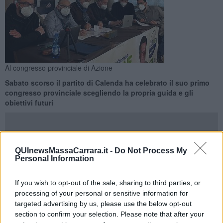
Al congresso provinciale di Azione
Sabato scorso il partito di Calenda ha celebrato il suo primo
congresso provinciale scegliendo la propria guida e gli
obiettivi futuri
QUInewsMassaCarrara.it -
Do Not Process My
Personal Information
PROVINCIA DI MASSA-CARRARA —
Riccardo Pelliccia
è il
segretario provinciale di Azione a Massa-Carrara: a eleggerlo,
If you wish to opt-out of the sale, sharing to third parties, or
sabato scorso, il primo congresso provinciale della formazione
processing of your personal or sensitive information for
politica che fa capo a Carlo Calenda.
Giacomo Zucchelli
e
Teresa
targeted advertising by us, please use the below opt-out
Edifizi
sono stati scelti quali delegati all’assemblea nazionale.
section to confirm your selection. Please note that after your
Designati anche i componenti del consiglio direttivo provinciale.