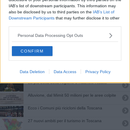
Censimento Istat, rilevazioni in 118 comuni
IAB’s list of downstream participants. This information may
also be disclosed by us to third parties on the
IAB’s List of
Miss Toscana, tutte le fasce
Downstream Participants
that may further disclose it to other
third parties.
Termosifoni, quando vanno spenti Comune per
Comune
Personal Data Processing Opt Outs
Cyberbullismo, a 62 Comuni fondi per
contrastarlo
CONFIRM
Il pane toscano più buono che c'è, firmato
Gambero Rosso
Termosifoni, le date di accensione Comune per
Data Deletion
Data Access
Privacy Policy
Comune
La più bella della regione è Rachele Risaliti
Alluvione, dal Mimit 50 milioni per le aree colpite
Ecco i Comuni più ricicloni della Toscana
27 nuovi ambiti per il turismo in Toscana