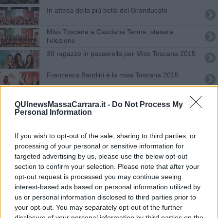
In attesa della più bella del Granducato
Miss Toscana a Casciana Terme, stasera
l'elezione
30 ragazze in passerella per Miss Toscana 2015
Francesca Bandini è la miss Toscana 2015
Medici di famiglia e pediatri, cambi in vista
QUInewsMassaCarrara.it -
Do Not Process My
Personal Information
Covid, nella Toscana nord ovest casi triplicati in
una settimana
If you wish to opt-out of the sale, sharing to third parties, or
Covid a scuola, 18 alunni positivi nella Toscana
processing of your personal or sensitive information for
nord ovest
targeted advertising by us, please use the below opt-out
Censimento 2022 allo sprint finale
section to confirm your selection. Please note that after your
opt-out request is processed you may continue seeing
Amministrative 2024, tutti i Comuni toscani al voto
interest-based ads based on personal information utilized by
us or personal information disclosed to third parties prior to
185 comuni al voto per il nuovo Sindaco - MAPPE
your opt-out. You may separately opt-out of the further
disclosure of your personal information by third parties on the