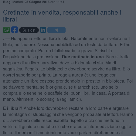
,
Martedì
ore 11:41
Blog
23 Giugno 2015
Cretinate in vendita, responsabili anche i
librai
. —
Ho appena letto un libro idiota. Naturalmente non rivelerò né il
titolo, né l'autore. Nessuna pubblicità ad un testo da buttare. E l'ho
perfino comprato. Per un bibliotecario, è grave. Si rischia
l'espulsione dalla professione.
Due cretinate in una.
Non si tratta
neppure di un libro narrativa, dove la bidonata ci sta. Ma di
saggistica. Peggio. Le biblioteche dovrebbero servire da filtro. E io
dovrei saperlo per primo. La regola aurea è: uno legge con
attenzione un libro costoso prendendolo in prestito in biblioteca. Poi
se davvero merita, se è originale, se ti arricchisce, uno se lo
compra e lo tiene nello scaffale dei buoni libri. In casa. A portata di
mano. Altrimenti lo sconsiglia (agli amici).
E i librai?
Anche loro dovrebbero recitare la loro parte e arginare
la montagna di stupidaggini che vengono propalate ai lettori. Hanno
o... avrebbero delle responsabilità rispetto a ciò che mettono in
vetrina. Il guaio è che tutto ciò che era ed è intermediazione oggi è
finito. Il mercantilismo dominante vuole parlare direttamente al