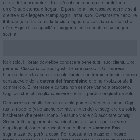
cuore dei consumatori , il che è solo un modo per stordirli con
un'offerta pletorica e fregarli. E poi ai librai interessa vendere e se il
cliente vuole leggere scempiaggini, affari suoi. Ovviamente neppure
il libraio (o la libraia) ce la fa più a leggere e selezionare i libri che
offre. E quindi la capacità di suggerire criticamente cosa leggere
scema.
Non solo. Il libraio dovrebbe conoscere bene tutti i suoi clienti. Uno
per uno. Ciascuno coi suoi gusti. Le sue passioni. Un'impresa
titanica. In realtà anche il piccolo libraio è un frammento più o meno
consapevole della
catena del franchising
che ha rivoluzionato il
commercio. E interesse e cultura non sempre vanno a braccetto.
Oggi poi che tutti vogliono essere cretini .. pardon originali da soli.
Democrazia e capitalismo su questo punto si danno la mano. Oggi
tutti si illudono (vale anche per me, si intende) di scegliere da soli le
bischerate che preferiscono. Nessuno vuole più ascoltare consigli.
Siamo tutti maggiorenni e vaccinati per pensare e per scrivere
stupidaggini, come ha recentemente ribadito
Umberto Eco
,
stigmatizzando però la cosa. Per questa affermazione il nostro
maggior semiologo vivente è stato accusato di essere un platonico