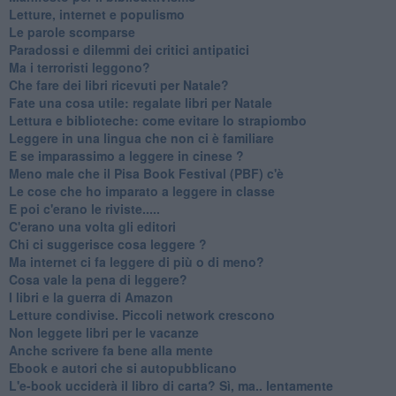
Letture, internet e populismo
​Le parole scomparse
​Paradossi e dilemmi dei critici antipatici
Ma i terroristi leggono?
​Che fare dei libri ricevuti per Natale?
​Fate una cosa utile: regalate libri per Natale
​Lettura e biblioteche: come evitare lo strapiombo
Leggere in una lingua che non ci è familiare
​E se imparassimo a leggere in cinese ?
​Meno male che il Pisa Book Festival (PBF) c'è
​Le cose che ho imparato a leggere in classe
​E poi c'erano le riviste.....
​C'erano una volta gli editori
​Chi ci suggerisce cosa leggere ?
​Ma internet ci fa leggere di più o di meno?
​Cosa vale la pena di leggere?
I libri e la guerra di Amazon
​Letture condivise. Piccoli network crescono
​Non leggete libri per le vacanze
​Anche scrivere fa bene alla mente
​Ebook e autori che si autopubblicano
​L'e-book ucciderà il libro di carta? Sì, ma.. lentamente