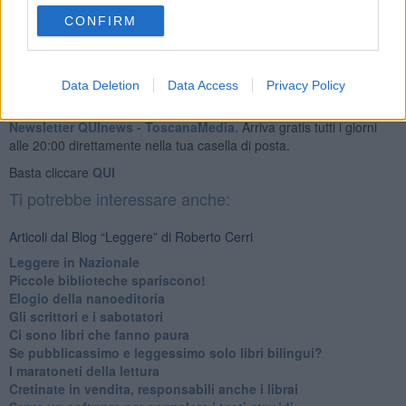
CONFIRM
Data Deletion
Data Access
Privacy Policy
Se vuoi leggere le notizie principali della Toscana iscriviti alla
Newsletter QUInews - ToscanaMedia.
Arriva gratis tutti i giorni
alle 20:00 direttamente nella tua casella di posta.
Basta cliccare
QUI
Ti potrebbe interessare anche:
Articoli dal Blog “Leggere” di Roberto Cerri
​Leggere in Nazionale
​Piccole biblioteche spariscono!
​Elogio della nanoeditoria
Gli scrittori e i sabotatori
Ci sono libri che fanno paura
Se pubblicassimo e leggessimo solo libri bilingui?
I maratoneti della lettura
Cretinate in vendita, responsabili anche i librai