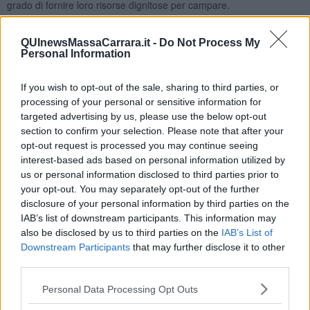
grado di fornire loro risorse dignitose per campare.
E poi, forse, c'è un'ipotesi estrema
. I giovani professionisti
QUInewsMassaCarrara.it -
Do Not Process My
potrebbero tentare di allargare il mercato della cultura. Come?
Personal Information
Scovando chi ha interesse e soldi privati da investire.
Offrendo prestazioni di alto livello. Magari facendo dialogare risorse
If you wish to opt-out of the sale, sharing to third parties, or
private e spiccioli pubblici attorno a progetti innovativi per nuovi
processing of your personal or sensitive information for
segmenti di pubblico ricco. E' una strada impervia. Richiede
targeted advertising by us, please use the below opt-out
abilità combinatorie. Fiuto del mercato. Capacità professionali e
section to confirm your selection. Please note that after your
fiuto per il business. Qualità tipiche degli imprenditori, che la
opt-out request is processed you may continue seeing
maggior parte dei laureati in beni culturali che conosco io, ahinoi,
interest-based ads based on personal information utilized by
non ha.
us or personal information disclosed to third parties prior to
your opt-out. You may separately opt-out of the further
Allora?
disclosure of your personal information by third parties on the
Forse se la Regione Toscana vuol dare uno sbocco alla fame di
IAB’s list of downstream participants. This information may
lavoro culturale che si è manifestata lunedi a Pisa potrebbe
also be disclosed by us to third parties on the
IAB’s List of
stimolare la crescita di una classe di imprenditori della cultura.
Downstream Participants
that may further disclose it to other
third parties.
I soldi per formare qualche centinaio di giovani imprenditori in
questo settore potrebbe ancora averceli.
Personal Data Processing Opt Outs
Roberto Cerri