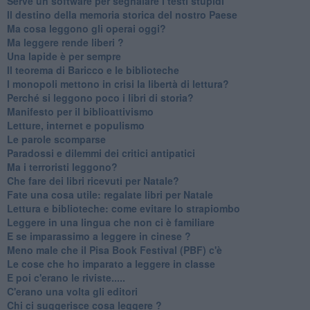
Serve un software per segnalare i testi stupidi
​Il destino della memoria storica del nostro Paese
Ma cosa leggono gli operai oggi?
Ma leggere rende liberi ?
​Una lapide è per sempre
Il teorema di Baricco e le biblioteche
I monopoli mettono in crisi la libertà di lettura?
​Perché si leggono poco i libri di storia?
​Manifesto per il biblioattivismo
Letture, internet e populismo
​Le parole scomparse
​Paradossi e dilemmi dei critici antipatici
Ma i terroristi leggono?
​Che fare dei libri ricevuti per Natale?
​Fate una cosa utile: regalate libri per Natale
​Lettura e biblioteche: come evitare lo strapiombo
Leggere in una lingua che non ci è familiare
​E se imparassimo a leggere in cinese ?
​Meno male che il Pisa Book Festival (PBF) c'è
​Le cose che ho imparato a leggere in classe
​E poi c'erano le riviste.....
​C'erano una volta gli editori
​Chi ci suggerisce cosa leggere ?