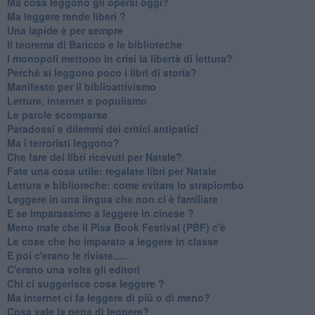
Ma cosa leggono gli operai oggi?
Ma leggere rende liberi ?
​Una lapide è per sempre
Il teorema di Baricco e le biblioteche
I monopoli mettono in crisi la libertà di lettura?
​Perché si leggono poco i libri di storia?
​Manifesto per il biblioattivismo
Letture, internet e populismo
​Le parole scomparse
​Paradossi e dilemmi dei critici antipatici
Ma i terroristi leggono?
​Che fare dei libri ricevuti per Natale?
​Fate una cosa utile: regalate libri per Natale
​Lettura e biblioteche: come evitare lo strapiombo
Leggere in una lingua che non ci è familiare
​E se imparassimo a leggere in cinese ?
​Meno male che il Pisa Book Festival (PBF) c'è
​Le cose che ho imparato a leggere in classe
​E poi c'erano le riviste.....
​C'erano una volta gli editori
​Chi ci suggerisce cosa leggere ?
​Ma internet ci fa leggere di più o di meno?
​Cosa vale la pena di leggere?