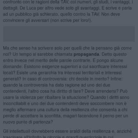
confronto con le ragioni della TAV, coi numeri, gli studi, i vantaggi, i
dettagli. De Luca per altro vede solo gli svantaggi. E scrive e parla
ad un pubblico già schierato, quello contro la TAV. Non deve
convincere gli avversari (non scrive per loro!).
Ma che senso ha scrivere solo per quelli che la pensano già come
noi? Un tempo si sarebbe chiamata
propaganda
. Detto questo
entro invece nel merito delle parole contrarie. E pongo alcune
domande: Esistono esigenze superiori a cui sacrificare interessi
locali? Esiste una gerarchia tra interessi territoriali e interessi
generali? In caso di controversia: chi decide in merito? Infine:
quando la controversia ha dato ragione ad uno dei due
contendenti, l'altro cosa ha diritto di fare? Deve arrendersi? Può
usare la violenza per ribaltare la situazione? Quando i diritti sono
inconciliabili e uno dei due contendenti deve soccombere non è
meglio affermare una cultura della resilienza che consenta a chi
perde di accettare la sconfitta, magari facendone il perno per un
nuovo punto di partenza?
Gli intellettuali dovrebbero essere araldi della resilienza e, anziché
trascinare all'infinito le piccole e grandi guerricciole in cui