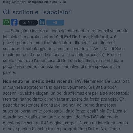
,
Mercoledì
ore 17:10
Blog
12 Agosto 2015
Gli scrittori e i sabotatori
. —
Sono stato incerto a lungo se commentare o meno il volumetto
intitolato "La parola contraria" di
Erri De Luca
, Feltrinelli, 4 € ,
prezzo popolare, con il quale l'autore difende il suo diritto di
sostenere il sabotaggio della costruzione della TAV in Val di Susa
(sostegno per il quale De Luca è finito sotto processo). Preciso
subito che trovo l'autodifesa di De Luca legittima, ma ambigua e
poco convincente, nonostante il tentativo di dare spessore alle
parole.
Non entro nel merito della vicenda TAV
. Nemmeno De Luca lo fa
in maniera approfondita in questo volumetto. Si limita a pochi
accenni, qualche slogan, un po' di affermazioni per altro accettabili:
i territori hanno diritto di non farsi invadere da forze straniere. Chi
potrebbe sostenere il contrario, se non nel nome di interessi
superiori ovviamente contestabili dalle forze locali? Ma De Luca si
guarda bene dallo smontare le ragioni dei Pro-TAV, almeno in
questo agile scritto di 48 pagine, corpo 12, con un interlinea ampio
e molte pagine bianche tra un paragrafetto e l'altro. No, niente