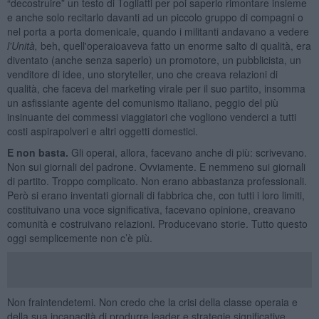
“decostruire” un testo di Togliatti per poi saperlo rimontare insieme
e anche solo recitarlo davanti ad un piccolo gruppo di compagni o
nel porta a porta domenicale, quando i militanti andavano a vedere
l'Unità,
beh, quell'operaioaveva fatto un enorme salto di qualità, era
diventato (anche senza saperlo) un promotore, un pubblicista, un
venditore di idee, uno storyteller, uno che creava relazioni di
qualità, che faceva del marketing virale per il suo partito, insomma
un asfissiante agente del comunismo italiano, peggio del più
insinuante dei commessi viaggiatori che vogliono venderci a tutti
costi aspirapolveri e altri oggetti domestici.
E non basta.
Gli operai, allora, facevano anche di più: scrivevano.
Non sui giornali del padrone. Ovviamente. E nemmeno sui giornali
di partito. Troppo complicato. Non erano abbastanza professionali.
Però si erano inventati giornali di fabbrica che, con tutti i loro limiti,
costituivano una voce significativa, facevano opinione, creavano
comunità e costruivano relazioni. Producevano storie. Tutto questo
oggi semplicemente non c’è più.
Non fraintendetemi. Non credo che la crisi della classe operaia e
della sua incapacità di produrre leader e strategie significative