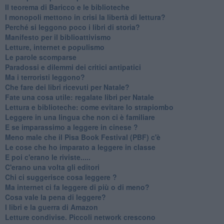
Il teorema di Baricco e le biblioteche
I monopoli mettono in crisi la libertà di lettura?
​Perché si leggono poco i libri di storia?
​Manifesto per il biblioattivismo
Letture, internet e populismo
​Le parole scomparse
​Paradossi e dilemmi dei critici antipatici
Ma i terroristi leggono?
​Che fare dei libri ricevuti per Natale?
​Fate una cosa utile: regalate libri per Natale
​Lettura e biblioteche: come evitare lo strapiombo
Leggere in una lingua che non ci è familiare
​E se imparassimo a leggere in cinese ?
​Meno male che il Pisa Book Festival (PBF) c'è
​Le cose che ho imparato a leggere in classe
​E poi c'erano le riviste.....
​C'erano una volta gli editori
​Chi ci suggerisce cosa leggere ?
​Ma internet ci fa leggere di più o di meno?
​Cosa vale la pena di leggere?
I libri e la guerra di Amazon
​Letture condivise. Piccoli network crescono