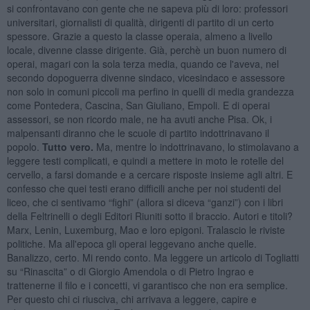
si confrontavano con gente che ne sapeva più di loro: professori
universitari, giornalisti di qualità, dirigenti di partito di un certo
spessore. Grazie a questo la classe operaia, almeno a livello
locale, divenne classe dirigente. Già, perchè un buon numero di
operai, magari con la sola terza media, quando ce l'aveva, nel
secondo dopoguerra divenne sindaco, vicesindaco e assessore
non solo in comuni piccoli ma perfino in quelli di media grandezza
come Pontedera, Cascina, San Giuliano, Empoli. E di operai
assessori, se non ricordo male, ne ha avuti anche Pisa. Ok, i
malpensanti diranno che le scuole di partito indottrinavano il
popolo.
Tutto vero.
Ma, mentre lo indottrinavano, lo stimolavano a
leggere testi complicati, e quindi a mettere in moto le rotelle del
cervello, a farsi domande e a cercare risposte insieme agli altri. E
confesso che quei testi erano difficili anche per noi studenti del
liceo, che ci sentivamo “fighi” (allora si diceva “ganzi”) con i libri
della Feltrinelli o degli Editori Riuniti sotto il braccio. Autori e titoli?
Marx, Lenin, Luxemburg, Mao e loro epigoni. Tralascio le riviste
politiche. Ma all'epoca gli operai leggevano anche quelle.
Banalizzo, certo. Mi rendo conto. Ma leggere un articolo di Togliatti
su “Rinascita” o di Giorgio Amendola o di Pietro Ingrao e
trattenerne il filo e i concetti, vi garantisco che non era semplice.
Per questo chi ci riusciva, chi arrivava a leggere, capire e