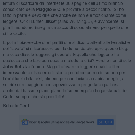
lettura di scaricare da internet le 300 pagine dell’ultimo bilancio
consolidato della
Piaggio & C.
e provare a decodificarlo. Io l’ho
fatto in parte e devo dire che anche se non è emozionante come
leggere “Q” di Luther Blisset (alias Wu Ming…), è avvincente, si
gira il mondo ed insegna un sacco di cose: almeno per quello che
ci ho capito.
E poi mi piacerebbe che i partiti che si dicono attenti alle tematiche
del “lavoro” si misurassero con la domanda che apre questo blog:
ma cosa diavolo leggono gli operai? E quello che leggono ha
qualcosa a che fare con questa maledetta crisi? Perché non di solo
Jobs Act
vive l'uomo. Magari provare a leggere qualche libro
interessante e discuterne insieme potrebbe un modo se non per
tirarci fuori dalla crisi, almeno per cominciare a capirla meglio, a
soffrire con maggiore consapevolezza, a progettare qualcosa
anche dal basso e piano piano forse emergere da questa palude.
Certo, sempre che sia possibile!
Roberto Cerri