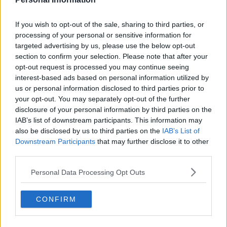
comuni e, perché no?, università) ai sensi dell'art.16 della legge
125/2015 (che approva il dl 78/2015). Il sottosegretario del
MIBACT,
on. Francesca Barracciu
, che ha risposto l'8 settembre,
If you wish to opt-out of the sale, sharing to third parties, or
alla Camera, all'interpellanza dell'
on. Piccoli Nardelli
, si è detta
processing of your personal or sensitive information for
d'accordo con questo approccio. Il censimento sulle biblioteche
targeted advertising by us, please use the below opt-out
provinciali è in corso e i contatti con tutti i soggetti interessati ad
section to confirm your selection. Please note that after your
una soluzione “intelligente” pure. C'è la scadenza del 31 ottobre.
opt-out request is processed you may continue seeing
Entro questa data il MIBACT dovrebbe decretare cosa fare di
interest-based ads based on personal information utilized by
queste biblioteche e del loro personale. Sulle stesse posizioni
us or personal information disclosed to third parties prior to
anche l'
on. Antimo Cesaro
, di Scelta Civica, anche lui firmatario
your opt-out. You may separately opt-out of the further
dell'interpellanza.
disclosure of your personal information by third parties on the
Ok. Quindi il governo e le forze politiche che lo sostengono hanno
IAB’s list of downstream participants. This information may
chiaro che su questo patrimonio culturale si deve intervenire, anche
also be disclosed by us to third parties on the
IAB’s List of
con l'assorbimento da parte dello Stato. Se necessario. Oppure,
Downstream Participants
that may further disclose it to other
previo accordo tra le parti e in casi specifici, dell'Università.
third parties.
Per quanto riguarda
la biblioteca del Centro Nord Sud di Pisa
Personal Data Processing Opt Outs
essa rientra a pieno titolo in questo patrimonio che più che
“tutelato” deve continuare ad essere utilizzato dai cittadini, dai
ricercatori, dagli studiosi e dalle istituzioni. Perché il problema vero
CONFIRM
per quanto riguarda i libri non è quello di essere scaraventati in un
magazzino, magari chiuso a chiave, dove non entra un filo di