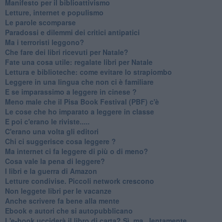
​Manifesto per il biblioattivismo
Letture, internet e populismo
​Le parole scomparse
​Paradossi e dilemmi dei critici antipatici
Ma i terroristi leggono?
​Che fare dei libri ricevuti per Natale?
​Fate una cosa utile: regalate libri per Natale
​Lettura e biblioteche: come evitare lo strapiombo
Leggere in una lingua che non ci è familiare
​E se imparassimo a leggere in cinese ?
​Meno male che il Pisa Book Festival (PBF) c'è
​Le cose che ho imparato a leggere in classe
​E poi c'erano le riviste.....
​C'erano una volta gli editori
​Chi ci suggerisce cosa leggere ?
​Ma internet ci fa leggere di più o di meno?
​Cosa vale la pena di leggere?
I libri e la guerra di Amazon
​Letture condivise. Piccoli network crescono
​Non leggete libri per le vacanze
​Anche scrivere fa bene alla mente
​Ebook e autori che si autopubblicano
​L'e-book ucciderà il libro di carta? Sì, ma.. lentamente