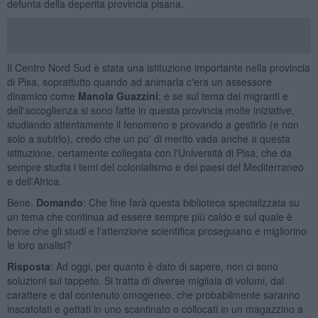
defunta della deperita provincia pisana.
Il Centro Nord Sud è stata una istituzione importante nella provincia
di Pisa, soprattutto quando ad animarla c'era un assessore
dinamico come
Manola Guazzini
; e se sul tema dei migranti e
dell'accoglienza si sono fatte in questa provincia molte iniziative,
studiando attentamente il fenomeno e provando a gestirlo (e non
solo a subirlo), credo che un po' di merito vada anche a questa
istituzione, certamente collegata con l'Università di Pisa, che da
sempre studia i temi del colonialismo e dei paesi del Mediterraneo
e dell'Africa.
Bene.
Domando
: Che fine farà questa biblioteca specializzata su
un tema che continua ad essere sempre più caldo e sul quale è
bene che gli studi e l'attenzione scientifica proseguano e migliorino
le loro analisi?
Risposta
: Ad oggi, per quanto è dato di sapere, non ci sono
soluzioni sul tappeto. Si tratta di diverse migliaia di volumi, dal
carattere e dal contenuto omogeneo, che probabilmente saranno
inscatolati e gettati in uno scantinato o collocati in un magazzino a