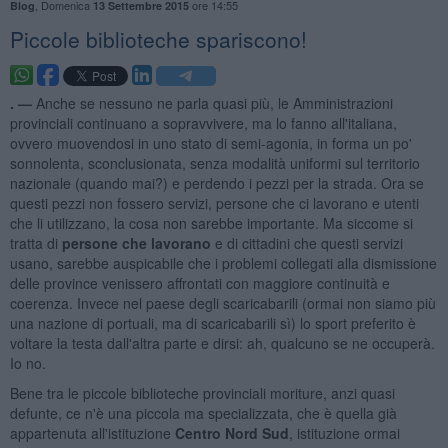
,
Domenica
ore 14:55
Blog
13 Settembre 2015
​Piccole biblioteche spariscono!
. —
Anche se nessuno ne parla quasi più, le Amministrazioni
provinciali continuano a sopravvivere, ma lo fanno all'italiana,
ovvero muovendosi in uno stato di semi-agonia, in forma un po'
sonnolenta, sconclusionata, senza modalità uniformi sul territorio
nazionale (quando mai?) e perdendo i pezzi per la strada. Ora se
questi pezzi non fossero servizi, persone che ci lavorano e utenti
che li utilizzano, la cosa non sarebbe importante. Ma siccome si
tratta di
persone che lavorano
e di cittadini che questi servizi
usano, sarebbe auspicabile che i problemi collegati alla dismissione
delle province venissero affrontati con maggiore continuità e
coerenza. Invece nel paese degli scaricabarili (ormai non siamo più
una nazione di portuali, ma di scaricabarili sì) lo sport preferito è
voltare la testa dall'altra parte e dirsi: ah, qualcuno se ne occuperà.
Io no.
Bene tra le piccole biblioteche provinciali moriture, anzi quasi
defunte, ce n'è una piccola ma specializzata, che è quella già
appartenuta all'istituzione
Centro Nord Sud
, istituzione ormai