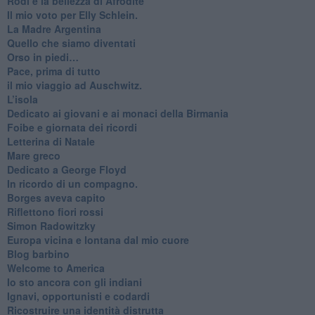
Rodi e la bellezza di Afrodite
​Il mio voto per Elly Schlein.
​La Madre Argentina
Quello che siamo diventati
Orso in piedi…
​Pace, prima di tutto
​il mio viaggio ad Auschwitz.
​L’isola
Dedicato ai giovani e ai monaci della Birmania
​Foibe e giornata dei ricordi
Letterina di Natale
Mare greco
​Dedicato a George Floyd
​In ricordo di un compagno.
Borges aveva capito
Riflettono fiori rossi
Simon Radowitzky
Europa vicina e lontana dal mio cuore
Blog barbino
Welcome to America
​Io sto ancora con gli indiani
​Ignavi, opportunisti e codardi
Ricostruire una identità distrutta