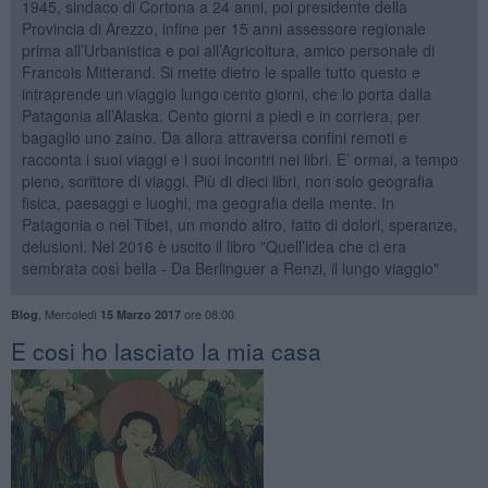
1945, sindaco di Cortona a 24 anni, poi presidente della
Provincia di Arezzo, infine per 15 anni assessore regionale
prima all’Urbanistica e poi all’Agricoltura, amico personale di
Francois Mitterand. Si mette dietro le spalle tutto questo e
intraprende un viaggio lungo cento giorni, che lo porta dalla
Patagonia all’Alaska. Cento giorni a piedi e in corriera, per
bagaglio uno zaino. Da allora attraversa confini remoti e
racconta i suoi viaggi e i suoi incontri nei libri. E’ ormai, a tempo
pieno, scrittore di viaggi. Più di dieci libri, non solo geografia
fisica, paesaggi e luoghi, ma geografia della mente. In
Patagonia o nel Tibet, un mondo altro, fatto di dolori, speranze,
delusioni. Nel 2016 è uscito il libro "Quell’idea che ci era
sembrata così bella - Da Berlinguer a Renzi, il lungo viaggio"
,
Mercoledì
ore 08:00
Blog
15 Marzo 2017
​E cosi ho lasciato la mia casa