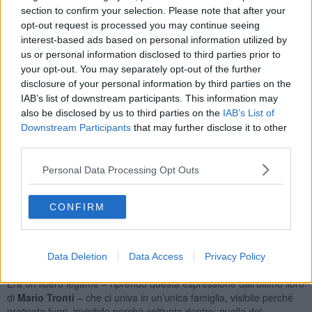
Ecco il tempo che sogno anch’io.
Cercherò, invece, di essere
section to confirm your selection. Please note that after your
nel nuovo movimento un testimone sereno, in modo da dar conto al
opt-out request is processed you may continue seeing
meglio di una intera vita politica. Sereno e giusto, perché i ricordi
interest-based ads based on personal information utilized by
sono sempre deformati. Con tutta l’onestà necessaria nel
us or personal information disclosed to third parties prior to
riconoscere che ho fatto parte di una esperienza collettiva nella
your opt-out. You may separately opt-out of the further
quale la dimensione esistenziale non è andata di pari passo con la
disclosure of your personal information by third parties on the
dimensione storica. E questo talvolta ha prodotto una tensione
IAB’s list of downstream participants. This information may
creativa, talvolta un cortocircuito.
also be disclosed by us to third parties on the
IAB’s List of
La più ipocrita è il fatto di ripensarsi, parlo come generazioni del
Downstream Participants
that may further disclose it to other
Novecento, come ex-rivoluzionari. In realtà, abbiamo molto parlato
third parties.
di rivoluzione, ma non siamo stati mai veri rivoluzionari. Per lo
meno la nostra non è mai stata una prassi della
rivoluzione
. Solo
Personal Data Processing Opt Outs
per utilizzare un’espressione che appartiene a quei tempi. Per
quanto mi riguarda, non sono mai stato un rivoluzionario. Sono
stato un militante comunista, questo sì. Perché militante? È giusto
CONFIRM
usare questa parola così desueta e antiquata? È una parola che ho
amato molto e che amo ancora, oggi che non mi serve più. Quando
la pronuncio sento ancora un’emozione che assomiglia a quando la
Data Deletion
Data Access
Privacy Policy
scoprii da ragazzo.
Era un libero legame – riprendo questa espressione dall’ultimo libro
di
Mario Tronti
– che ci univa in un’unica famiglia, visibile perché
praticata fuori, invisibile perché coltivata dentro: quella del