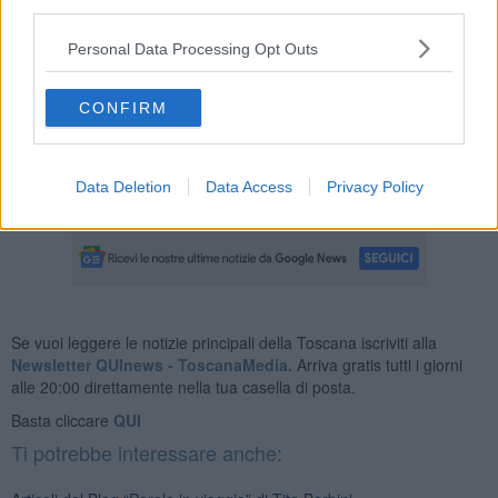
third parties.
che mi faccio per il mio compleanno:“…ritorni in te stesso,
ricostruisci la tua identità, che si è venuta formando e rivelando
Personal Data Processing Opt Outs
nella ininterrotta serie dei tuoi atti di vita, concatenati gli uni con gli
altri, ti giudichi, ti assolvi, ti condanni, puoi anche tentare, quando il
corso della vita sta per essere consumato, di fare il bilancio finale.
CONFIRM
Non arrestarti. Non tralasciare di continuare a scavare. Ogni volto,
ogni gesto, ogni parola, ogni più lontano canto, ritrovati, che
sembravano perduti per sempre, ti aiutano a vivere”.
De Senectute
Data Deletion
Data Access
Privacy Policy
Tito Barbini
Se vuoi leggere le notizie principali della Toscana iscriviti alla
Newsletter QUInews - ToscanaMedia.
Arriva gratis tutti i giorni
alle 20:00 direttamente nella tua casella di posta.
Basta cliccare
QUI
Ti potrebbe interessare anche: