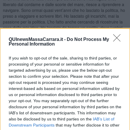
liberato dal cordame e dalle scorie del mare, riesce a riprendere a
navigare. Sono ormai quasi vent’anni che ho lasciato la politica, ho
preso a viaggiare e scrivere libri. Ho lasciato gli incarichi, mai la
passione per la politica. L’ho fatto anche cercando di ricostruire la
casa delle mie idee. Ho lasciato da tempo un partito, dove i valori
che avevano innervato la mia vita erano ormai caduti come foglie
morte, per una nuova appartenenza politica. Anch’essa mi sembra
QUInewsMassaCarrara.it -
Do Not Process My
Personal Information
oggi inadeguata, impacciata nei personalismi, confusa e dispersa.
Mancano, non le capacità, ma la passione, l’umiltà, l’entusiasmo, la
radicalità necessaria per stare dalla parte giusta. La pace prima di
If you wish to opt-out of the sale, sharing to third parties, or
tutto poi uguaglianza, diritti, lavoro.
processing of your personal or sensitive information for
targeted advertising by us, please use the below opt-out
section to confirm your selection. Please note that after your
opt-out request is processed you may continue seeing
Ecco perché, la speranza di una nuova ripresa dal basso, unitaria e
interest-based ads based on personal information utilized by
costituente è indispensabile per risollevare le sorti della sinistra
us or personal information disclosed to third parties prior to
italiana. Ce n’è bisogno e io ci sarò, per quello che posso ancora
your opt-out. You may separately opt-out of the further
dare. Sono al limite estremo della maturità prima di sprofondare
disclosure of your personal information by third parties on the
nella senilità. Anche se non so bene cosa sia la senilità: ed è
IAB’s list of downstream participants. This information may
meglio così.
also be disclosed by us to third parties on the
IAB’s List of
Downstream Participants
that may further disclose it to other
Ecco, queste parole, di un grande filosofo della politica sono il dono