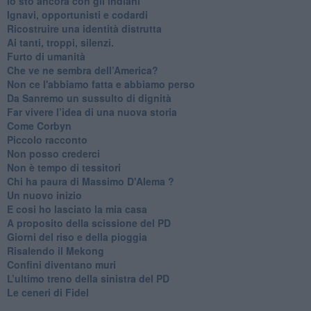
​Io sto ancora con gli indiani
​Ignavi, opportunisti e codardi
Ricostruire una identità distrutta
Ai tanti, troppi, silenzi.
​Furto di umanità
​Che ve ne sembra dell’America?
Non ce l'abbiamo fatta e abbiamo perso
​Da Sanremo un sussulto di dignità
Far vivere l’idea di una nuova storia
Come Corbyn
Piccolo racconto
Non posso crederci
Non è tempo di tessitori
Chi ha paura di Massimo D'Alema ?
Un nuovo inizio
​E cosi ho lasciato la mia casa
A proposito della scissione del PD
​Giorni del riso e della pioggia
Risalendo il Mekong
Confini diventano muri
L’ultimo treno della sinistra del PD
Le ceneri di Fidel