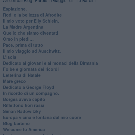
Articoli dal Blog “Parole in viaggio” di Tito Barbini
Espiazione.
Rodi e la bellezza di Afrodite
​Il mio voto per Elly Schlein.
​La Madre Argentina
Quello che siamo diventati
Orso in piedi…
​Pace, prima di tutto
​il mio viaggio ad Auschwitz.
​L’isola
Dedicato ai giovani e ai monaci della Birmania
​Foibe e giornata dei ricordi
Letterina di Natale
Mare greco
​Dedicato a George Floyd
​In ricordo di un compagno.
Borges aveva capito
Riflettono fiori rossi
Simon Radowitzky
Europa vicina e lontana dal mio cuore
Blog barbino
Welcome to America