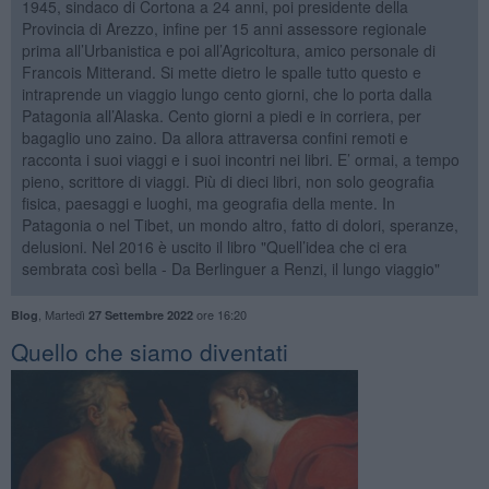
1945, sindaco di Cortona a 24 anni, poi presidente della
Provincia di Arezzo, infine per 15 anni assessore regionale
prima all’Urbanistica e poi all’Agricoltura, amico personale di
Francois Mitterand. Si mette dietro le spalle tutto questo e
intraprende un viaggio lungo cento giorni, che lo porta dalla
Patagonia all’Alaska. Cento giorni a piedi e in corriera, per
bagaglio uno zaino. Da allora attraversa confini remoti e
racconta i suoi viaggi e i suoi incontri nei libri. E’ ormai, a tempo
pieno, scrittore di viaggi. Più di dieci libri, non solo geografia
fisica, paesaggi e luoghi, ma geografia della mente. In
Patagonia o nel Tibet, un mondo altro, fatto di dolori, speranze,
delusioni. Nel 2016 è uscito il libro "Quell’idea che ci era
sembrata così bella - Da Berlinguer a Renzi, il lungo viaggio"
,
Martedì
ore 16:20
Blog
27 Settembre 2022
Quello che siamo diventati