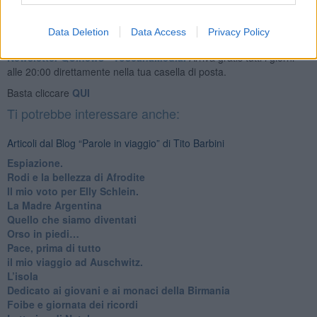
Data Deletion
Data Access
Privacy Policy
Se vuoi leggere le notizie principali della Toscana iscriviti alla
Newsletter QUInews - ToscanaMedia.
Arriva gratis tutti i giorni
alle 20:00 direttamente nella tua casella di posta.
Basta cliccare
QUI
Ti potrebbe interessare anche:
Articoli dal Blog “Parole in viaggio” di Tito Barbini
Espiazione.
Rodi e la bellezza di Afrodite
​Il mio voto per Elly Schlein.
​La Madre Argentina
Quello che siamo diventati
Orso in piedi…
​Pace, prima di tutto
​il mio viaggio ad Auschwitz.
​L’isola
Dedicato ai giovani e ai monaci della Birmania
​Foibe e giornata dei ricordi