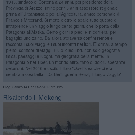
1945, sindaco di Cortona a 24 anni, poi presidente della
Provincia di Arezzo, infine per 15 anni assessore regionale
prima all’Urbanistica e poi all’Agricoltura, amico personale di
Francois Mitterand. Si mette dietro le spalle tutto questo e
intraprende un viaggio lungo cento giorni, che lo porta dalla
Patagonia all’Alaska. Cento giorni a piedi e in corriera, per
bagaglio uno zaino. Da allora attraversa confini remoti e
racconta i suoi viaggi e i suoi incontri nei libri. E’ ormai, a tempo
pieno, scrittore di viaggi. Più di dieci libri, non solo geografia
fisica, paesaggi e luoghi, ma geografia della mente. In
Patagonia o nel Tibet, un mondo altro, fatto di dolori, speranze,
delusioni. Nel 2016 è uscito il libro "Quell’idea che ci era
sembrata così bella - Da Berlinguer a Renzi, il lungo viaggio"
,
Sabato
ore 19:56
Blog
14 Gennaio 2017
Risalendo il Mekong