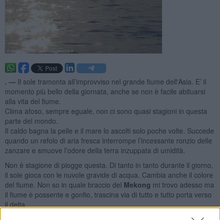
. —
Il sole tramonta all’improvviso nel grande fiume dell'Asia. E’ il
momento più bello della giornata, anche se non è facile abituarsi
alla vita del fiume.
Clima afoso, sempre eguale, non ci sono quasi stagioni in questa
parte del mondo.
Il caldo bagna la pelle e il mare lo ascolti solo poche volte. Succede
quando un refolo di aria fresca interrompe l’incessante ronzio delle
zanzare e smuove l’odore della terra inzuppata di umidità.
Non è stagione di piogge questa. Di tanto in tanto durante il giorno,
il sole gioca con le nuvole gravide di acqua. Cambia anche il colore
del fiume. Non so in quale braccio del
Mekong
mi trovo adesso ma
il fiume è possente e gonfio, trascina via di tutto e tutto porta verso
il delta.