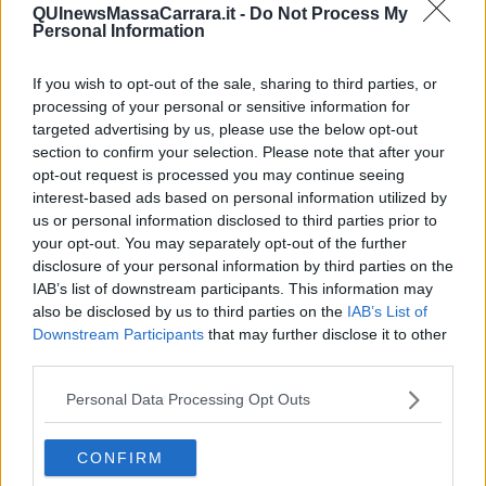
QUInewsMassaCarrara.it -
Do Not Process My
Personal Information
Ogni tanto vedo sfilare davanti a me isole di fiori bianchi in corolle
di foglie verdissime. Grasse e rigogliose, sono bellissime.
If you wish to opt-out of the sale, sharing to third parties, or
Eccolo qui il fiume che attraversa la vecchia Indocina, parte dal
processing of your personal or sensitive information for
Tibet attraversa la Cina, il Laos, la Birmania , la Cambogia e infine il
targeted advertising by us, please use the below opt-out
Vietnam. Trascina di tutto nel
section to confirm your selection. Please note that after your
suo lungo percorso . Dalle carogne dei bufali e dei cani alle bolle
opt-out request is processed you may continue seeing
velenose delle discariche degli agglomerati civili e industriali e, non
interest-based ads based on personal information utilized by
moltissimi anni fa , portava anche i cadaveri raccolti lungo i conflitti
us or personal information disclosed to third parties prior to
dei paesi attraversati.
your opt-out. You may separately opt-out of the further
disclosure of your personal information by third parties on the
Devo abituarmi a questo fatto di un
Mekong
tra i fiumi più inquinati
IAB’s list of downstream participants. This information may
del mondo. Sono ormai diversi anni che, a periodi alterni, vengo da
queste parti. D'altronde, ne sono certo,il Fiume Mekong, fra
also be disclosed by us to third parties on the
IAB’s List of
tragedia e incanto, mi darà alcune buone indicazioni e anche tante
Downstream Participants
that may further disclose it to other
fotografie per rimettere le mani su quel libro "I giorni del riso e della
third parties.
pioggia" che l'editore ha deciso di ristampare.
Personal Data Processing Opt Outs
Tito Barbini
CONFIRM