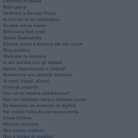
Letterina di Natale
Mare greco
​Dedicato a George Floyd
​In ricordo di un compagno.
Borges aveva capito
Riflettono fiori rossi
Simon Radowitzky
Europa vicina e lontana dal mio cuore
Blog barbino
Welcome to America
​Io sto ancora con gli indiani
​Ignavi, opportunisti e codardi
Ricostruire una identità distrutta
Ai tanti, troppi, silenzi.
​Furto di umanità
​Che ve ne sembra dell’America?
Non ce l'abbiamo fatta e abbiamo perso
​Da Sanremo un sussulto di dignità
Far vivere l’idea di una nuova storia
Come Corbyn
Piccolo racconto
Non posso crederci
Non è tempo di tessitori