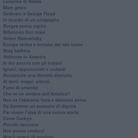
Letterina di Natale
Mare greco
​Dedicato a George Floyd
​In ricordo di un compagno.
Borges aveva capito
Riflettono fiori rossi
Simon Radowitzky
Europa vicina e lontana dal mio cuore
Blog barbino
Welcome to America
​Io sto ancora con gli indiani
​Ignavi, opportunisti e codardi
Ricostruire una identità distrutta
Ai tanti, troppi, silenzi.
​Furto di umanità
​Che ve ne sembra dell’America?
Non ce l'abbiamo fatta e abbiamo perso
​Da Sanremo un sussulto di dignità
Far vivere l’idea di una nuova storia
Come Corbyn
Piccolo racconto
Non posso crederci
Non è tempo di tessitori