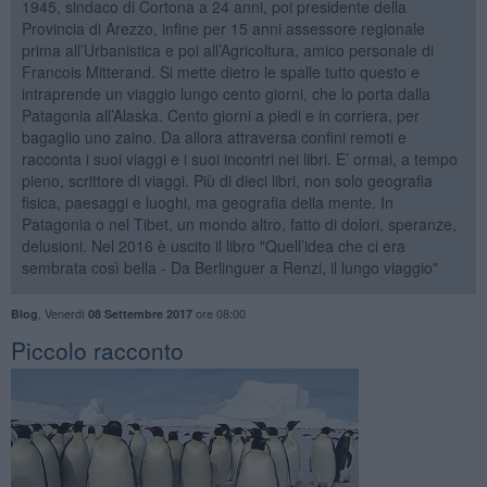
1945, sindaco di Cortona a 24 anni, poi presidente della
Provincia di Arezzo, infine per 15 anni assessore regionale
prima all’Urbanistica e poi all’Agricoltura, amico personale di
Francois Mitterand. Si mette dietro le spalle tutto questo e
intraprende un viaggio lungo cento giorni, che lo porta dalla
Patagonia all’Alaska. Cento giorni a piedi e in corriera, per
bagaglio uno zaino. Da allora attraversa confini remoti e
racconta i suoi viaggi e i suoi incontri nei libri. E’ ormai, a tempo
pieno, scrittore di viaggi. Più di dieci libri, non solo geografia
fisica, paesaggi e luoghi, ma geografia della mente. In
Patagonia o nel Tibet, un mondo altro, fatto di dolori, speranze,
delusioni. Nel 2016 è uscito il libro "Quell’idea che ci era
sembrata così bella - Da Berlinguer a Renzi, il lungo viaggio"
,
Venerdì
ore 08:00
Blog
08 Settembre 2017
Piccolo racconto