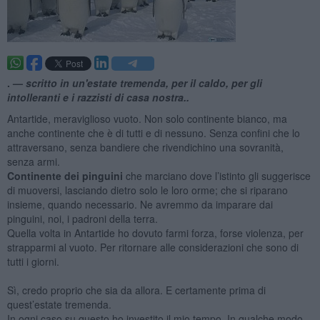
. —
scritto in un'estate tremenda, per il caldo, per gli
intolleranti e i razzisti di casa nostra..
Antartide, meraviglioso vuoto. Non solo continente bianco, ma
anche continente che è di tutti e di nessuno. Senza confini che lo
attraversano, senza bandiere che rivendichino una sovranità,
senza armi.
Continente dei pinguini
che marciano dove l’istinto gli suggerisce
di muoversi, lasciando dietro solo le loro orme; che si riparano
insieme, quando necessario. Ne avremmo da imparare dai
pinguini, noi, i padroni della terra.
Quella volta in Antartide ho dovuto farmi forza, forse violenza, per
strapparmi al vuoto. Per ritornare alle considerazioni che sono di
tutti i giorni.
Sì, credo proprio che sia da allora. E certamente prima di
quest’estate tremenda.
In ogni caso su questo ho investito il mio tempo. In qualche modo