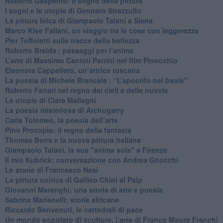
​Roberto Gasperini: il sogno della pittura
I sogni e le utopie di Gennaro Strazzullo
La pittura lirica di Giampaolo Talani a Siena
​Marco Klee Fallani, un viaggio tra le cose con leggerezza
​Pier Toffoletti sulle tracce della bellezza
​Roberto Braida : passaggi per l’anima
​L’arte di Massimo Cantini Parrini nel film Pinocchio
Eleonora Cappelletti, un’attrice toscana
​La poesia di Michele Brancale : “L’apocrifo nel baule"
Roberto Fanari nel regno dei cieli e delle nuvole
Le utopie di Clara Mallegni
​La poesia misteriosa di Atchugarry
Carla Tolomeo, la poesia dell’arte
Pino Procopio: il regno della fantasia
Thomas Berra e la nuova pittura italiana
Giampaolo Talani, la sua "anima sola" a Firenze
Il mio Kubrick: conversazione con Andrea Gnocchi
Le storie di Francesco Nesi
​La pittura onirica di Galileo Chini al Palp
​Giovanni Maranghi: una storia di arte e poesia
Sabrina Marianelli: storie africane
​Riccardo Benvenuti, le cattedrali di pace
​Un mondo popolato di sculture, l’arte di Franco Mauro Franchi