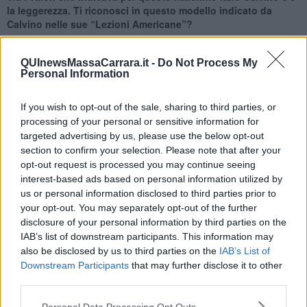
la leggerezza. Ti riconosci in questo modello indicato da
Calvino nelle sue “Lezioni Americane”?
Il lavoro che sto facendo credo che sia una ricerca di leggerezza,
anche rispetto ad alcuni mie lavori del passato, più figurativi, che
QUInewsMassaCarrara.it -
Do Not Process My
adesso avverto come troppo pesanti. Comunque in Calvino ritrovo
Personal Information
una molteplicità di mondi e sensazioni, per cui accanto alla
leggerezza ci sono altri valori come la velocità o la rapidità, oppure
If you wish to opt-out of the sale, sharing to third parties, or
in altri scritti ci fa scoprire che Galilei era non solo un grande
processing of your personal or sensitive information for
scienziato, ma anche una grande scrittore. Quindi il valore della
targeted advertising by us, please use the below opt-out
leggerezza a cui tendo si accompagna sempre in Calvino ad altri
section to confirm your selection. Please note that after your
valori ed alla profondità di una ricerca che non ha mai fine.
opt-out request is processed you may continue seeing
Riccardo Ferrucci
interest-based ads based on personal information utilized by
us or personal information disclosed to third parties prior to
your opt-out. You may separately opt-out of the further
disclosure of your personal information by third parties on the
IAB’s list of downstream participants. This information may
also be disclosed by us to third parties on the
IAB’s List of
Se vuoi leggere le notizie principali della Toscana iscriviti alla
Downstream Participants
that may further disclose it to other
Newsletter QUInews - ToscanaMedia.
Arriva gratis tutti i giorni
third parties.
alle 20:00 direttamente nella tua casella di posta.
Personal Data Processing Opt Outs