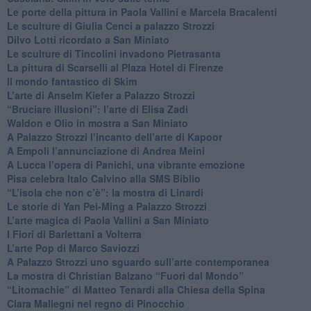
​Le porte della pittura in Paola Vallini e Marcela Bracalenti
​Le sculture di Giulia Cenci a palazzo Strozzi
​Dilvo Lotti ricordato a San Miniato
​Le sculture di Tincolini invadono Pietrasanta
La pittura di Scarselli al Plaza Hotel di Firenze
​Il mondo fantastico di Skim
​L’arte di Anselm Kiefer a Palazzo Strozzi
​“Bruciare illusioni”: l’arte di Elisa Zadi
​Waldon e Olio in mostra a San Miniato
​A Palazzo Strozzi l’incanto dell’arte di Kapoor
​A Empoli l’annunciazione di Andrea Meini
A Lucca l’opera di Panichi, una vibrante emozione
Pisa celebra Italo Calvino alla SMS Biblio
“L’isola che non c’è”: la mostra di Linardi
​Le storie di Yan Pei-Ming a Palazzo Strozzi
​L’arte magica di Paola Vallini a San Miniato
​I Fiori di Barlettani a Volterra
​L’arte Pop di Marco Saviozzi
​A Palazzo Strozzi uno sguardo sull’arte contemporanea
La mostra di Christian Balzano “Fuori dal Mondo”
​“Litomachie” di Matteo Tenardi alla Chiesa della Spina
​Clara Mallegni nel regno di Pinocchio