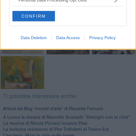
Basta cliccare
QUI
Fotogallery
CONFIRM
Data Deletion
Data Access
Privacy Policy
Ti potrebbe interessare anche:
Articoli dal Blog “Incontri d'arte” di Riccardo Ferrucci
A Lucca la mostra di Marcello Scarselli “Dialoghi con la città"
​La musica di Nicola Piovani incanta Pisa
​La bellezza resistente di Pier Toffoletti al Teatro Era
​Casciana: Skim in volo sulle terme