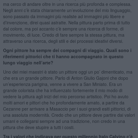
ma cerco di andare oltre in una ricerca più profonda e complessa.
Negli anni c’è stata chiaramente un’evoluzione del mio linguaggio,
sono passato da immagini più realiste ad immagini più libere e
d’invenzione, direi quasi astratte. Nella pittura parto prima di tutto
dal colore, ma poi accanto c’è sempre una ricerca di forme, di
movimento, di luce. Credo di fare sempre la stessa pittura, ma
attraverso una ricerca, degli stili e dei processi ideativi diversi.
Ogni pittore ha sempre dei compagni di viaggio. Quali sono i
riferimenti pittorici che ti hanno accompagnato in questo
lungo viaggio nell’arte?
Uno dei miei maestri è stato un pittore oggi un po’ dimenticato, ma
che era un grande pittore. Parlo di Anton Giulio Gajoni che dopo
un’esperienza parigina, venne a vivere a San Miniato. Era un
grande colorista che ha influenzato fortemente il mio modo di
vedere la pittura agli inizi del mio percorso artistico. Poi ho avuto
molti amori e pittori che ho profondamente amato, a partire da
Cezanne per arrivare a Masaccio per i suoi grandi esiti pittorici, di
una assoluta modernità. Credo che un pittore deve partire dai valori
umani e collegarsi sempre ad una tradizione, non credo in una
pittura che deve stupire a tutti i costi.
Tra i valori che indicava per questo millennio Italo Calvino c’è