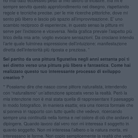
ho mai dato eccessivo peso al mio lavoro di incisore, ma mi è
sempre servito questo approfondimento nel disegno, rispettando
regole e tecniche precise, per le mie ricerche pittoriche, dove mi
sento più libero e lascio più spazio all’improvvisazione. E’ uno
scambio reciproco di esperienze, in questo senso la pittura mi
serve per l’incisione e viceversa. Nella grafica prevale l’aspetto più
lirico della mia arte, voglio evocare sensazioni. Da crociano intendo
l’arte quale fulminea espressione dell’intuizione: manifestazione
diretta dell’interiorità più riposta e preziosa. ”
Sei partito da una pittura figurativa negli anni settanta poi ti
sei diretto verso una pittura più libera e fantastica. Come hai
realizzato questo tuo interessante processo di sviluppo
creativo ?
“
Possiamo dire che nasco come pittore naturalista, intendendo
con “naturalismo” un’attenzione spiccata verso la realtà. Però la
mia intenzione non è mai stata quella di rappresentare il paesaggio
in modo fotografico, in maniera esatta; era una ricerca formale che
si poneva in rapporto con tutto quello che vedevo, ricercando
sempre una continuità nella forma e nel colore di ciò che andavo a
dipingere. Quando lavoro dal vero non mi interessa il soggetto in
quanto soggetto. Non mi interessa l’albero o la natura morta, mi
interessano le forme. Non copio semplicemente la realtà che vedo,