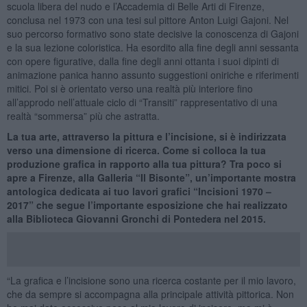
scuola libera del nudo e l’Accademia di Belle Arti di Firenze,
conclusa nel 1973 con una tesi sul pittore Anton Luigi Gajoni. Nel
suo percorso formativo sono state decisive la conoscenza di Gajoni
e la sua lezione coloristica. Ha esordito alla fine degli anni sessanta
con opere figurative, dalla fine degli anni ottanta i suoi dipinti di
animazione panica hanno assunto suggestioni oniriche e riferimenti
mitici. Poi si è orientato verso una realtà più interiore fino
all’approdo nell’attuale ciclo di “Transiti” rappresentativo di una
realtà “sommersa” più che astratta.
La tua arte, attraverso la pittura e l’incisione, si è indirizzata
verso una dimensione di ricerca. Come si colloca la tua
produzione grafica in rapporto alla tua pittura? Tra poco si
apre a Firenze, alla Galleria “Il Bisonte”, un’importante mostra
antologica dedicata ai tuo lavori grafici “Incisioni 1970 –
2017” che segue l’importante esposizione che hai realizzato
alla Biblioteca Giovanni Gronchi di Pontedera nel 2015.
“La grafica e l’incisione sono una ricerca costante per il mio lavoro,
che da sempre si accompagna alla principale attività pittorica. Non