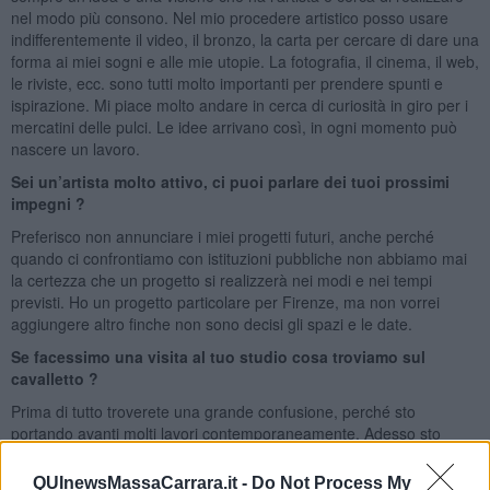
nel modo più consono. Nel mio procedere artistico posso usare
indifferentemente il video, il bronzo, la carta per cercare di dare una
forma ai miei sogni e alle mie utopie. La fotografia, il cinema, il web,
le riviste, ecc. sono tutti molto importanti per prendere spunti e
ispirazione. Mi piace molto andare in cerca di curiosità in giro per i
mercatini delle pulci. Le idee arrivano così, in ogni momento può
nascere un lavoro.
Sei un’artista molto attivo, ci puoi parlare dei tuoi prossimi
impegni ?
Preferisco non annunciare i miei progetti futuri, anche perché
quando ci confrontiamo con istituzioni pubbliche non abbiamo mai
la certezza che un progetto si realizzerà nei modi e nei tempi
previsti. Ho un progetto particolare per Firenze, ma non vorrei
aggiungere altro finche non sono decisi gli spazi e le date.
Se facessimo una visita al tuo studio cosa troviamo sul
cavalletto ?
Prima di tutto troverete una grande confusione, perché sto
portando avanti molti lavori contemporaneamente. Adesso sto
tornando a lavorare ai mie paesaggi invisibili, dove utilizzo un
colore unico, spesso il nero, per queste opere monocrome. Inoltre
QUInewsMassaCarrara.it -
Do Not Process My