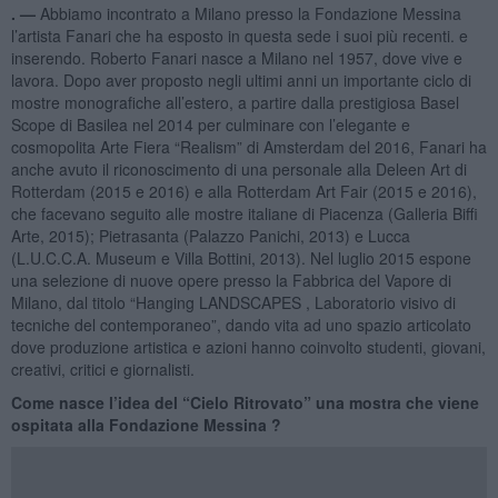
. —
Abbiamo incontrato a Milano presso la Fondazione Messina
l’artista Fanari che ha esposto in questa sede i suoi più recenti. e
inserendo. Roberto Fanari nasce a Milano nel 1957, dove vive e
lavora. Dopo aver proposto negli ultimi anni un importante ciclo di
mostre monografiche all’estero, a partire dalla prestigiosa Basel
Scope di Basilea nel 2014 per culminare con l’elegante e
cosmopolita Arte Fiera “Realism” di Amsterdam del 2016, Fanari ha
anche avuto il riconoscimento di una personale alla Deleen Art di
Rotterdam (2015 e 2016) e alla Rotterdam Art Fair (2015 e 2016),
che facevano seguito alle mostre italiane di Piacenza (Galleria Biffi
Arte, 2015); Pietrasanta (Palazzo Panichi, 2013) e Lucca
(L.U.C.C.A. Museum e Villa Bottini, 2013). Nel luglio 2015 espone
una selezione di nuove opere presso la Fabbrica del Vapore di
Milano, dal titolo “Hanging LANDSCAPES , Laboratorio visivo di
tecniche del contemporaneo”, dando vita ad uno spazio articolato
dove produzione artistica e azioni hanno coinvolto studenti, giovani,
creativi, critici e giornalisti.
Come nasce l’idea del “Cielo Ritrovato” una mostra che viene
ospitata alla Fondazione Messina ?