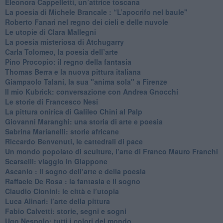
Eleonora Cappelletti, un’attrice toscana
​La poesia di Michele Brancale : “L’apocrifo nel baule"
Roberto Fanari nel regno dei cieli e delle nuvole
Le utopie di Clara Mallegni
​La poesia misteriosa di Atchugarry
Carla Tolomeo, la poesia dell’arte
Pino Procopio: il regno della fantasia
Thomas Berra e la nuova pittura italiana
Giampaolo Talani, la sua "anima sola" a Firenze
Il mio Kubrick: conversazione con Andrea Gnocchi
Le storie di Francesco Nesi
​La pittura onirica di Galileo Chini al Palp
​Giovanni Maranghi: una storia di arte e poesia
Sabrina Marianelli: storie africane
​Riccardo Benvenuti, le cattedrali di pace
​Un mondo popolato di sculture, l’arte di Franco Mauro Franchi
​Scarselli: viaggio in Giappone
​Ascanio : il sogno dell’arte e della poesia
Raffaele De Rosa : la fantasia e il sogno
​Claudio Cionini: le città e l’utopia
Luca Alinari: l’arte della pittura
​Fabio Calvetti: storie, segni e sogni
Ugo Nespolo: tutti i colori del mondo