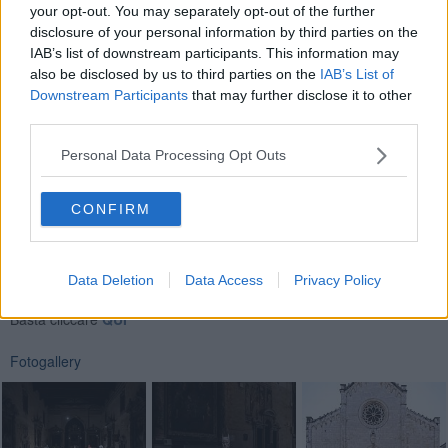
degli anni una dimestichezza con le varie tecniche e tecnologie
your opt-out. You may separately opt-out of the further
applicabili alla produzione plastica e non cessa di sperimentare e
disclosure of your personal information by third parties on the
soprattutto un artista che utilizza la scultura come strumento di
IAB’s list of downstream participants. This information may
indagine dell’esistente, una forma di pensiero tradotta in forme
also be disclosed by us to third parties on the
IAB’s List of
solide.”
Downstream Participants
that may further disclose it to other
third parties.
Riccardo Ferrucci
Personal Data Processing Opt Outs
CONFIRM
Se vuoi leggere le notizie principali della Toscana iscriviti alla
Newsletter QUInews - ToscanaMedia.
Arriva gratis tutti i giorni
Data Deletion
Data Access
Privacy Policy
alle 20:00 direttamente nella tua casella di posta.
Basta cliccare
QUI
Fotogallery