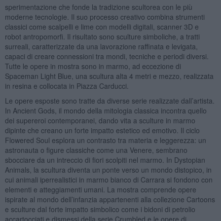
sperimentazione che fonde la tradizione scultorea con le più
moderne tecnologie. Il suo processo creativo combina strumenti
classici come scalpelli e lime con modelli digitali, scanner 3D e
robot antropomorfi. Il risultato sono sculture simboliche, a tratti
surreali, caratterizzate da una lavorazione raffinata e levigata,
capaci di creare connessioni tra mondi, tecniche e periodi diversi.
Tutte le opere in mostra sono in marmo, ad eccezione di
Spaceman Light Blue, una scultura alta 4 metri e mezzo, realizzata
in resina e collocata in Piazza Carducci.
Le opere esposte sono tratte da diverse serie realizzate dall’artista.
In Ancient Gods, il mondo della mitologia classica incontra quello
dei supereroi contemporanei, dando vita a sculture in marmo
dipinte che creano un forte impatto estetico ed emotivo. Il ciclo
Flowered Soul esplora un contrasto tra materia e leggerezza: un
astronauta o figure classiche come una Venere, sembrano
sbocciare da un intreccio di fiori scolpiti nel marmo. In Dystopian
Animals, la scultura diventa un ponte verso un mondo distopico, in
cui animali iperrealistici in marmo bianco di Carrara si fondono con
elementi e atteggiamenti umani. La mostra comprende opere
ispirate al mondo dell’infanzia appartenenti alla collezione Cartoons
e sculture dal forte impatto simbolico come i bidoni di petrolio
accartocciati e dismessi della serie Crumbled e le opere di