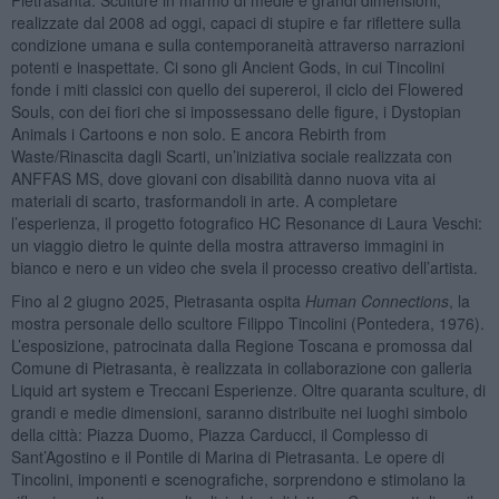
realizzate dal 2008 ad oggi, capaci di stupire e far riflettere sulla
condizione umana e sulla contemporaneità attraverso narrazioni
potenti e inaspettate. Ci sono gli Ancient Gods, in cui Tincolini
fonde i miti classici con quello dei supereroi, il ciclo dei Flowered
Souls, con dei fiori che si impossessano delle figure, i Dystopian
Animals i Cartoons e non solo. E ancora Rebirth from
Waste/Rinascita dagli Scarti, un’iniziativa sociale realizzata con
ANFFAS MS, dove giovani con disabilità danno nuova vita ai
materiali di scarto, trasformandoli in arte. A completare
l’esperienza, il progetto fotografico HC Resonance di Laura Veschi:
un viaggio dietro le quinte della mostra attraverso immagini in
bianco e nero e un video che svela il processo creativo dell’artista.
Fino al 2 giugno 2025, Pietrasanta ospita
Human Connections
, la
mostra personale dello scultore Filippo Tincolini (Pontedera, 1976).
L’esposizione, patrocinata dalla Regione Toscana e promossa dal
Comune di Pietrasanta, è realizzata in collaborazione con galleria
Liquid art system e Treccani Esperienze. Oltre quaranta sculture, di
grandi e medie dimensioni, saranno distribuite nei luoghi simbolo
della città: Piazza Duomo, Piazza Carducci, il Complesso di
Sant’Agostino e il Pontile di Marina di Pietrasanta. Le opere di
Tincolini, imponenti e scenografiche, sorprendono e stimolano la