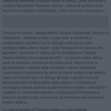
riflessione attraverso molteplici chiavi di lettura. Come sottolinea il
curatore Alessandro Romanini, l’artista «utilizza la scultura come
strumento d’indagine dell’esistente, come una forma di pensiero».
«Proprio di recente - spiega Alberto Stefano Giovannetti, Sindaco di
Pietrasanta - abbiamo avviato un percorso di confronto e
progettazione condivisa con la città per costruire un piano
strategico della cultura “cucito” sulla Pietrasanta del futuro e che,
speriamo, sia anche un viatico per la candidatura a Capitale
Italiana dell’Arte Contemporanea 2027. Le grandi mostre diffuse
sono un elemento iconico per la nostra terra, promuovono la
partecipazione culturale della comunità e offrono al pubblico
l’opportunità di conoscere da vicino le nuove tendenze del settore:
l’opera di Tincolini sarà un dialogo del tutto originale fra le più
antiche tecniche di lavorazione della materia e l’innovazione
tecnologica che sta aprendo nuove frontiere creative, rafforzando il
carattere di universalità dell’arte e l’ambizione di Pietrasanta a
proporsi, sempre di più, come punto di riferimento nel panorama
artistico italiano».
La ricerca artistica di Tincolini si basa su una costante