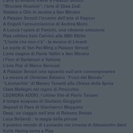
​“Bruciare illusioni”: l’arte di Elisa Zadi
​Waldon e Olio in mostra a San Miniato
​A Palazzo Strozzi l’incanto dell’arte di Kapoor
​A Empoli l’annunciazione di Andrea Meini
A Lucca l’opera di Panichi, una vibrante emozione
Pisa celebra Italo Calvino alla SMS Biblio
“L’isola che non c’è”: la mostra di Linardi
​Le storie di Yan Pei-Ming a Palazzo Strozzi
​L’arte magica di Paola Vallini a San Miniato
​I Fiori di Barlettani a Volterra
​L’arte Pop di Marco Saviozzi
​A Palazzo Strozzi uno sguardo sull’arte contemporanea
La mostra di Christian Balzano “Fuori dal Mondo”
​“Litomachie” di Matteo Tenardi alla Chiesa della Spina
​Clara Mallegni nel regno di Pinocchio
​LEONORA ADDIO, l’ultimo film di Paolo Taviani
Il tempo sospeso di Giuliano Giuggioli
Segnali di Pace di Gianfranco Meggiato
​Deep, un viaggio nell’arte di Roberto Braida
​Luca Bellandi : la magia della pittura
​Il poetico mondo di Leonardo nel cinema di Alessandro Sarti
​Keith Haring torna a Pisa