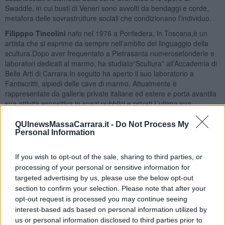
Swaddle, in cui busti di Veneri sono avvolti da bendaggi e corde,
metafora delle sovrastrutture sociali che condizionano l’individuo.
Filipppo Tincolini
nato nel 1976 a Pontedera, in Toscana,è un
artista che si esprime da sempre nell’ambito del linguaggio della
scultura.Dopo aver frequentato a Pietrasanta numerosefonderie e
laboratori dedicati al marmo, ha studiato“Scultura” all’Accademia di
Belle Arti di Carrara.In seguito ha aperto il suo laboratorio a
Fantiscritti, aipiedi delle cave di marmo. Attualmente è
rappresentate da gallerie private italiane ed estere e porta avantila
sua attività espositiva in spazi pubblici e privati.L’ultima sua
installazione è stata quella che lo ha vistoprotagonista a Capri con
la grande scultura “SpacemanLight Blue” allestita in
QUInewsMassaCarrara.it -
Do Not Process My
Personal Information
piazzetta.Spesso è chiamato a partecipare a incontri
internazionalisul tema del linguaggio della scultura e sull’utilizzo
dinuove tecnologie applicate al mondo dell’arte.
If you wish to opt-out of the sale, sharing to third parties, or
processing of your personal or sensitive information for
Come scrive il curatore della mostra Alessandro Romanini:
targeted advertising by us, please use the below opt-out
“Analizzando le sue opere e dialogando con lui, risulta
immediatamente palese che ci troviamo di fronte a un artista che
section to confirm your selection. Please note that after your
possiede una conoscenza storico-artistica profonda grazie al suo
opt-out request is processed you may continue seeing
percorso formativo accademico e all’incessante studio e ricerca che
interest-based ads based on personal information utilized by
lo accompagnano ancora oggi, un artista che ha acquisito nel corso
us or personal information disclosed to third parties prior to