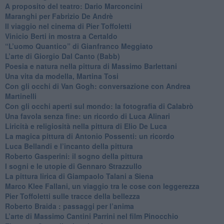
​A proposito del teatro: Dario Marconcini
Maranghi per Fabrizio De Andrè
​Il viaggio nel cinema di Pier Toffoletti
Vinicio Berti in mostra a Certaldo
“L’uomo Quantico” di Gianfranco Meggiato
​L’arte di Giorgio Dal Canto (Babb)
Poesia e natura nella pittura di Massimo Barlettani
Una vita da modella, Martina Tosi
​Con gli occhi di Van Gogh: conversazione con Andrea
Martinelli
​Con gli occhi aperti sul mondo: la fotografia di Calabrò
Una favola senza fine: un ricordo di Luca Alinari
Liricità e religiosità nella pittura di Elio De Luca
La magica pittura di Antonio Possenti: un ricordo
Luca Bellandi e l’incanto della pittura
​Roberto Gasperini: il sogno della pittura
I sogni e le utopie di Gennaro Strazzullo
La pittura lirica di Giampaolo Talani a Siena
​Marco Klee Fallani, un viaggio tra le cose con leggerezza
​Pier Toffoletti sulle tracce della bellezza
​Roberto Braida : passaggi per l’anima
​L’arte di Massimo Cantini Parrini nel film Pinocchio