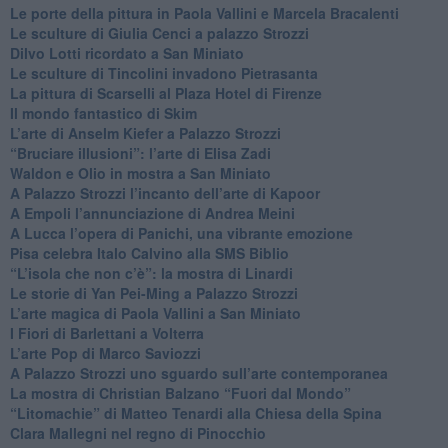
​Le porte della pittura in Paola Vallini e Marcela Bracalenti
​Le sculture di Giulia Cenci a palazzo Strozzi
​Dilvo Lotti ricordato a San Miniato
​Le sculture di Tincolini invadono Pietrasanta
La pittura di Scarselli al Plaza Hotel di Firenze
​Il mondo fantastico di Skim
​L’arte di Anselm Kiefer a Palazzo Strozzi
​“Bruciare illusioni”: l’arte di Elisa Zadi
​Waldon e Olio in mostra a San Miniato
​A Palazzo Strozzi l’incanto dell’arte di Kapoor
​A Empoli l’annunciazione di Andrea Meini
A Lucca l’opera di Panichi, una vibrante emozione
Pisa celebra Italo Calvino alla SMS Biblio
“L’isola che non c’è”: la mostra di Linardi
​Le storie di Yan Pei-Ming a Palazzo Strozzi
​L’arte magica di Paola Vallini a San Miniato
​I Fiori di Barlettani a Volterra
​L’arte Pop di Marco Saviozzi
​A Palazzo Strozzi uno sguardo sull’arte contemporanea
La mostra di Christian Balzano “Fuori dal Mondo”
​“Litomachie” di Matteo Tenardi alla Chiesa della Spina
​Clara Mallegni nel regno di Pinocchio