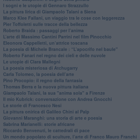
I sogni e le utopie di Gennaro Strazzullo
La pittura lirica di Giampaolo Talani a Siena
​Marco Klee Fallani, un viaggio tra le cose con leggerezza
​Pier Toffoletti sulle tracce della bellezza
​Roberto Braida : passaggi per l’anima
​L’arte di Massimo Cantini Parrini nel film Pinocchio
Eleonora Cappelletti, un’attrice toscana
​La poesia di Michele Brancale : “L’apocrifo nel baule"
Roberto Fanari nel regno dei cieli e delle nuvole
Le utopie di Clara Mallegni
​La poesia misteriosa di Atchugarry
Carla Tolomeo, la poesia dell’arte
Pino Procopio: il regno della fantasia
Thomas Berra e la nuova pittura italiana
Giampaolo Talani, la sua "anima sola" a Firenze
Il mio Kubrick: conversazione con Andrea Gnocchi
Le storie di Francesco Nesi
​La pittura onirica di Galileo Chini al Palp
​Giovanni Maranghi: una storia di arte e poesia
Sabrina Marianelli: storie africane
​Riccardo Benvenuti, le cattedrali di pace
​Un mondo popolato di sculture, l’arte di Franco Mauro Franchi