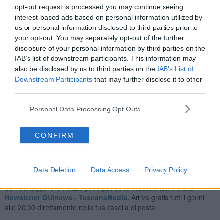
circo.
opt-out request is processed you may continue seeing
Recentemente si è inaugurata una tua mostra a Milano . Che
interest-based ads based on personal information utilized by
storia racconti?
us or personal information disclosed to third parties prior to
your opt-out. You may separately opt-out of the further
E’ una selezione delle mie opere classiche, inoltre ci sono sei
disclosure of your personal information by third parties on the
grandi opere, in bianco e nero, ispirate ad ipotesi di monumenti.
Tornado al classicismo e al nostro rinascimento si dovrebbero
IAB’s list of downstream participants. This information may
realizzare dei monumenti che riescano ad esprimere
also be disclosed by us to third parties on the
IAB’s List of
compiutamente il nostro tempo ed il nostro essere intimo. Quello
Downstream Participants
that may further disclose it to other
che vorrei fare, in un futuro vicino, è costruire dei lavori pubblici che
third parties.
riescano a far dialogare la nostra storia e il presente, è un desiderio
reale di rinascita e contaminazione.
Personal Data Processing Opt Outs
Riccardo Ferrucci
CONFIRM
Data Deletion
Data Access
Privacy Policy
Se vuoi leggere le notizie principali della Toscana iscriviti alla
Newsletter QUInews - ToscanaMedia.
Arriva gratis tutti i giorni
alle 20:00 direttamente nella tua casella di posta.