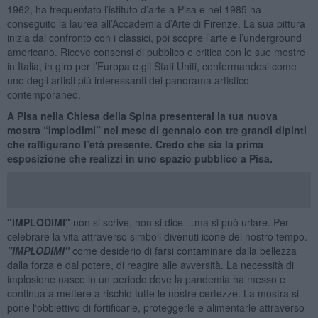
1962, ha frequentato l’istituto d’arte a Pisa e nel 1985 ha
conseguito la laurea all’Accademia d’Arte di Firenze. La sua pittura
inizia dal confronto con i classici, poi scopre l’arte e l’underground
americano. Riceve consensi di pubblico e critica con le sue mostre
in Italia, in giro per l’Europa e gli Stati Uniti, confermandosi come
uno degli artisti più interessanti del panorama artistico
contemporaneo.
A Pisa nella Chiesa della Spina presenterai la tua nuova
mostra “Implodimi” nel mese di gennaio con tre grandi dipinti
che raffigurano l’età presente. Credo che sia la prima
esposizione che realizzi in uno spazio pubblico a Pisa.
"IMPLODIMI"
non si scrive, non si dice ...ma si può urlare. Per
celebrare la vita attraverso simboli divenuti icone del nostro tempo.
"IMPLODIMI"
come desiderio di farsi contaminare dalla bellezza
dalla forza e dal potere, di reagire alle avversità. La necessità di
implosione nasce in un periodo dove la pandemia ha messo e
continua a mettere a rischio tutte le nostre certezze. La mostra si
pone l'obbiettivo di fortificarle, proteggerle e alimentarle attraverso