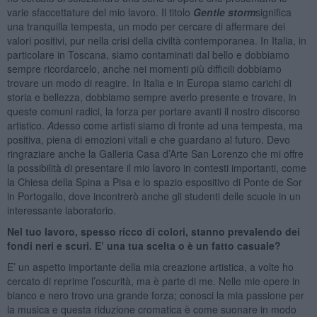
varie sfaccettature del mio lavoro. Il titolo
Gentle storm
significa
una tranquilla tempesta, un modo per cercare di affermare dei
valori positivi, pur nella crisi della civiltà contemporanea. In Italia, in
particolare in Toscana, siamo contaminati dal bello e dobbiamo
sempre ricordarcelo, anche nei momenti più difficili dobbiamo
trovare un modo di reagire. In Italia e in Europa siamo carichi di
storia e bellezza, dobbiamo sempre averlo presente e trovare, in
queste comuni radici, la forza per portare avanti il nostro discorso
artistico.
A
desso come artisti siamo di fronte ad una tempesta, ma
positiva, piena di emozioni vitali e che guardano al futuro. Devo
ringraziare anche la Galleria Casa d’Arte San Lorenzo che mi offre
la possibilità di presentare il mio lavoro in contesti importanti, come
la Chiesa della Spina a Pisa e lo spazio espositivo di Ponte de Sor
in Portogallo, dove incontrerò anche gli studenti delle scuole in un
interessante laboratorio.
Nel tuo lavoro, spesso ricco di colori, stanno prevalendo dei
fondi neri e scuri. E’ una tua scelta o è un fatto casuale?
E’ un aspetto importante della mia creazione artistica, a volte ho
cercato di reprime l’oscurità, ma è parte di me. Nelle mie opere in
bianco e nero trovo una grande forza; conosci la mia passione per
la musica e questa riduzione cromatica è come suonare in modo