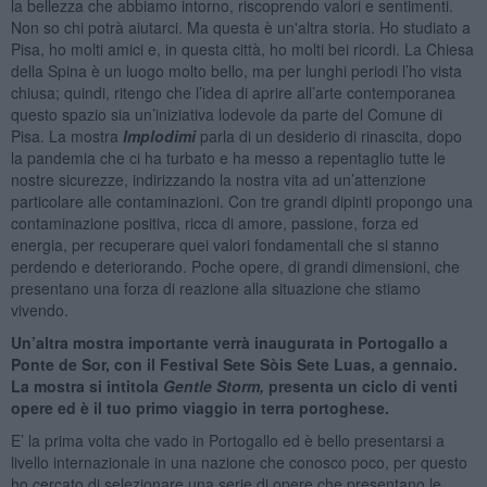
la bellezza che abbiamo intorno, riscoprendo valori e sentimenti.
Non so chi potrà aiutarci. Ma questa è un'altra storia. Ho studiato a
Pisa, ho molti amici e, in questa città, ho molti bei ricordi. La Chiesa
della Spina è un luogo molto bello, ma per lunghi periodi l’ho vista
chiusa; quindi, ritengo che l’idea di aprire all’arte contemporanea
questo spazio sia un’iniziativa lodevole da parte del Comune di
Pisa. La mostra
Implodimi
parla di un desiderio di rinascita, dopo
la pandemia che ci ha turbato e ha messo a repentaglio tutte le
nostre sicurezze, indirizzando la nostra vita ad un’attenzione
particolare alle contaminazioni. Con tre grandi dipinti propongo una
contaminazione positiva, ricca di amore, passione, forza ed
energia, per recuperare quei valori fondamentali che si stanno
perdendo e deteriorando. Poche opere, di grandi dimensioni, che
presentano una forza di reazione alla situazione che stiamo
vivendo.
Un’altra mostra importante verrà inaugurata in Portogallo a
Ponte de Sor, con il Festival Sete Sòis Sete Luas, a gennaio.
La mostra si intitola
Gentle Storm,
presenta un ciclo di venti
opere ed è il tuo primo viaggio in terra portoghese.
E’ la prima volta che vado in Portogallo ed è bello presentarsi a
livello internazionale in una nazione che conosco poco, per questo
ho cercato di selezionare una serie di opere che presentano le