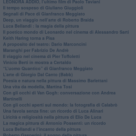
​LEONORA ADDIO, l’ultimo film di Paolo Taviani
Il tempo sospeso di Giuliano Giuggioli
Segnali di Pace di Gianfranco Meggiato
​Deep, un viaggio nell’arte di Roberto Braida
​Luca Bellandi : la magia della pittura
​Il poetico mondo di Leonardo nel cinema di Alessandro Sarti
​Keith Haring torna a Pisa
​A proposito del teatro: Dario Marconcini
Maranghi per Fabrizio De Andrè
​Il viaggio nel cinema di Pier Toffoletti
Vinicio Berti in mostra a Certaldo
“L’uomo Quantico” di Gianfranco Meggiato
​L’arte di Giorgio Dal Canto (Babb)
Poesia e natura nella pittura di Massimo Barlettani
Una vita da modella, Martina Tosi
​Con gli occhi di Van Gogh: conversazione con Andrea
Martinelli
​Con gli occhi aperti sul mondo: la fotografia di Calabrò
Una favola senza fine: un ricordo di Luca Alinari
Liricità e religiosità nella pittura di Elio De Luca
La magica pittura di Antonio Possenti: un ricordo
Luca Bellandi e l’incanto della pittura
​Roberto Gasperini: il sogno della pittura