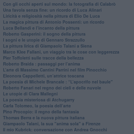
​Con gli occhi aperti sul mondo: la fotografia di Calabrò
Una favola senza fine: un ricordo di Luca Alinari
Liricità e religiosità nella pittura di Elio De Luca
La magica pittura di Antonio Possenti: un ricordo
Luca Bellandi e l’incanto della pittura
​Roberto Gasperini: il sogno della pittura
I sogni e le utopie di Gennaro Strazzullo
La pittura lirica di Giampaolo Talani a Siena
​Marco Klee Fallani, un viaggio tra le cose con leggerezza
​Pier Toffoletti sulle tracce della bellezza
​Roberto Braida : passaggi per l’anima
​L’arte di Massimo Cantini Parrini nel film Pinocchio
Eleonora Cappelletti, un’attrice toscana
​La poesia di Michele Brancale : “L’apocrifo nel baule"
Roberto Fanari nel regno dei cieli e delle nuvole
Le utopie di Clara Mallegni
​La poesia misteriosa di Atchugarry
Carla Tolomeo, la poesia dell’arte
Pino Procopio: il regno della fantasia
Thomas Berra e la nuova pittura italiana
Giampaolo Talani, la sua "anima sola" a Firenze
Il mio Kubrick: conversazione con Andrea Gnocchi