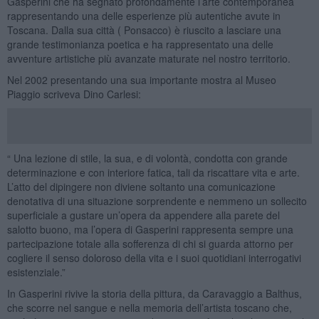
Gasperini che ha segnato profondamente l’arte contemporanea
rappresentando una delle esperienze più autentiche avute in
Toscana. Dalla sua città ( Ponsacco) è riuscito a lasciare una
grande testimonianza poetica e ha rappresentato una delle
avventure artistiche più avanzate maturate nel nostro territorio.
Nel 2002 presentando una sua importante mostra al Museo
Piaggio scriveva Dino Carlesi:
“ Una lezione di stile, la sua, e di volontà, condotta con grande
determinazione e con interiore fatica, tali da riscattare vita e arte.
L’atto del dipingere non diviene soltanto una comunicazione
denotativa di una situazione sorprendente e nemmeno un sollecito
superficiale a gustare un’opera da appendere alla parete del
salotto buono, ma l’opera di Gasperini rappresenta sempre una
partecipazione totale alla sofferenza di chi si guarda attorno per
cogliere il senso doloroso della vita e i suoi quotidiani interrogativi
esistenziale.”
In Gasperini rivive la storia della pittura, da Caravaggio a Balthus,
che scorre nel sangue e nella memoria dell’artista toscano che,