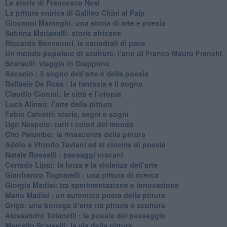
Le storie di Francesco Nesi
​La pittura onirica di Galileo Chini al Palp
​Giovanni Maranghi: una storia di arte e poesia
Sabrina Marianelli: storie africane
​Riccardo Benvenuti, le cattedrali di pace
​Un mondo popolato di sculture, l’arte di Franco Mauro Franchi
​Scarselli: viaggio in Giappone
​Ascanio : il sogno dell’arte e della poesia
Raffaele De Rosa : la fantasia e il sogno
​Claudio Cionini: le città e l’utopia
Luca Alinari: l’arte della pittura
​Fabio Calvetti: storie, segni e sogni
Ugo Nespolo: tutti i colori del mondo
​Ciro Palumbo: la rinascenza della pittura
​Addio a Vittorio Taviani ed al cinema di poesia
​Natale Rosselli : paesaggi toscani
​Corrado Lippi: la forza e la violenza dell’arte
Gianfranco Tognarelli : una pittura di ricerca
Giorgia Madiai: tra sperimentazione e innovazione
Mario Madiai : un autentico poeta della pittura
Grigò: una bottega d’arte tra pittura e scultura
Alessandro Tofanelli : la poesia del paesaggio
​Marcello Scarselli: la via della pittura