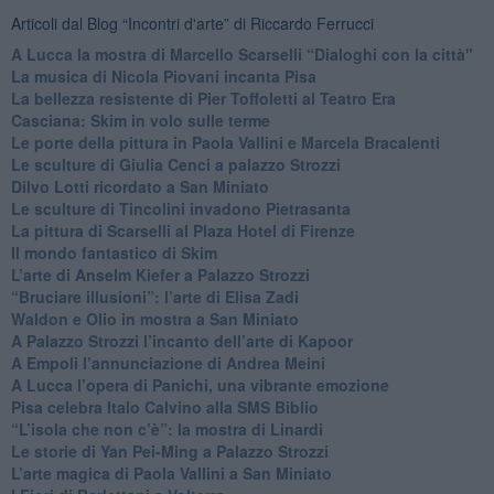
Articoli dal Blog “Incontri d'arte” di Riccardo Ferrucci
A Lucca la mostra di Marcello Scarselli “Dialoghi con la città"
​La musica di Nicola Piovani incanta Pisa
​La bellezza resistente di Pier Toffoletti al Teatro Era
​Casciana: Skim in volo sulle terme
​Le porte della pittura in Paola Vallini e Marcela Bracalenti
​Le sculture di Giulia Cenci a palazzo Strozzi
​Dilvo Lotti ricordato a San Miniato
​Le sculture di Tincolini invadono Pietrasanta
La pittura di Scarselli al Plaza Hotel di Firenze
​Il mondo fantastico di Skim
​L’arte di Anselm Kiefer a Palazzo Strozzi
​“Bruciare illusioni”: l’arte di Elisa Zadi
​Waldon e Olio in mostra a San Miniato
​A Palazzo Strozzi l’incanto dell’arte di Kapoor
​A Empoli l’annunciazione di Andrea Meini
A Lucca l’opera di Panichi, una vibrante emozione
Pisa celebra Italo Calvino alla SMS Biblio
“L’isola che non c’è”: la mostra di Linardi
​Le storie di Yan Pei-Ming a Palazzo Strozzi
​L’arte magica di Paola Vallini a San Miniato