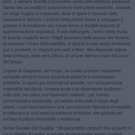
però, è sempre riuscito a procedere verso cifre stilistiche personali,
dando vita ad inedite e sorprendenti costruzione sceniche, creando
un luogo magico e misterioso, dove si ripete il miracolo della
creazione e dell’arte. La forza della pittura riesce a coniugare il
passato e la tradizione con nuove forme e modelli avanzati di
sperimentazione linguistica. Il volo dell’angelo, l’arrivo della musa,
le scatole magiche sono i fragili strumenti della poesia che tentano
di superare il mare della banalità, di alzarsi in volo verso sentimenti
puri e profondi, in orizzonti più vasti e liberi. Alla disperata ricerca
della bellezza, della vera pittura, di un’arte eterna e fuori dal corso
del tempo.
L’opera di Gasperini, nel tempo, ha subito profondi mutamenti,
cercando sempre nuove avventure poetiche e scommesse
artistiche. In opere più informali ed astratte, con un’accentuata
materialità dei dipinti, innesca quasi una dimensione scultorea –
nelle tele, nei colori, nei frammenti materici - per trovare
un’immersione sensoriale, un sentire sulla pelle il corpo degli
eventi. I suoi lavori perdono una connotazione figurativa immediata,
si collocano in una valenza onirica e simbolica, che prelude ad
un’idea di pittura ancestrale e misteriosa.
Scrive Daniele Del Giudice: “ Mi piacerebbe condurti fino al punto in
cui si smette di capire, si smette di immaginare; vorrei condurti