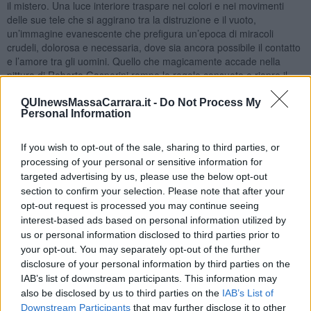
il mistero. Una luce interiore traspare nei colori e nei movimenti
delle sue tele che si aggirano tra la distruzione e il vuoto,
un’immagine evanescente che prefigura un’epoca di miracoli
crudeli, dolorosa e necessaria, dove sia ancora possibile il contatto
e l’amore tra gli uomini. Quello che magicamente accade nella
pittura di Roberto Gasperini rompe le regole consuete e riapre il
dialogo tra morte e vita, bellezza e inferno, storia e futuro, ci porta
a riflettere su una verità che abbiamo dimenticato e che soltanto la
QUInewsMassaCarrara.it -
Do Not Process My
Personal Information
vera arte può riportare in vita, salvare dal nostro naufragio
quotidiano.
If you wish to opt-out of the sale, sharing to third parties, or
E’ stata molto significativa la ricerca artistica portata avanti da
processing of your personal or sensitive information for
Gasperini e credo che la sua città, Ponsacco, dovrebbe dedicargli
targeted advertising by us, please use the below opt-out
una mostra per ricordare uno dei più autentici poeti dell’arte
section to confirm your selection. Please note that after your
italiana. E’ importante oggi di fronte a un mondo veloce e frenetico,
che spesso si dimentica troppo in fretta le cose essenziali e che
opt-out request is processed you may continue seeing
lasciano un segno nei nostri cuori e nella nostra memoria, cercare
interest-based ads based on personal information utilized by
di ritrovare i valori autentici dell’arte e la creatività
us or personal information disclosed to third parties prior to
your opt-out. You may separately opt-out of the further
Riccardo Ferrucci
disclosure of your personal information by third parties on the
IAB’s list of downstream participants. This information may
also be disclosed by us to third parties on the
IAB’s List of
Downstream Participants
that may further disclose it to other