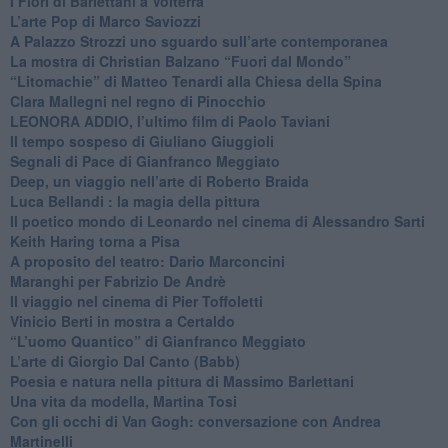
​I Fiori di Barlettani a Volterra
​L’arte Pop di Marco Saviozzi
​A Palazzo Strozzi uno sguardo sull’arte contemporanea
La mostra di Christian Balzano “Fuori dal Mondo”
​“Litomachie” di Matteo Tenardi alla Chiesa della Spina
​Clara Mallegni nel regno di Pinocchio
​LEONORA ADDIO, l’ultimo film di Paolo Taviani
Il tempo sospeso di Giuliano Giuggioli
Segnali di Pace di Gianfranco Meggiato
​Deep, un viaggio nell’arte di Roberto Braida
​Luca Bellandi : la magia della pittura
​Il poetico mondo di Leonardo nel cinema di Alessandro Sarti
​Keith Haring torna a Pisa
​A proposito del teatro: Dario Marconcini
Maranghi per Fabrizio De Andrè
​Il viaggio nel cinema di Pier Toffoletti
Vinicio Berti in mostra a Certaldo
“L’uomo Quantico” di Gianfranco Meggiato
​L’arte di Giorgio Dal Canto (Babb)
Poesia e natura nella pittura di Massimo Barlettani
Una vita da modella, Martina Tosi
​Con gli occhi di Van Gogh: conversazione con Andrea
Martinelli