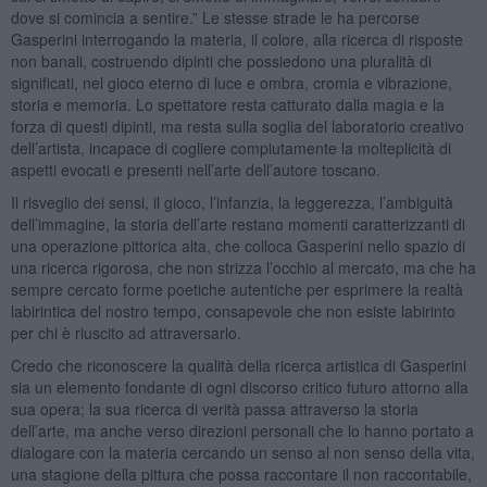
dove si comincia a sentire.” Le stesse strade le ha percorse
Gasperini interrogando la materia, il colore, alla ricerca di risposte
non banali, costruendo dipinti che possiedono una pluralità di
significati, nel gioco eterno di luce e ombra, cromia e vibrazione,
storia e memoria. Lo spettatore resta catturato dalla magia e la
forza di questi dipinti, ma resta sulla soglia del laboratorio creativo
dell’artista, incapace di cogliere compiutamente la molteplicità di
aspetti evocati e presenti nell’arte dell’autore toscano.
Il risveglio dei sensi, il gioco, l’infanzia, la leggerezza, l’ambiguità
dell’immagine, la storia dell’arte restano momenti caratterizzanti di
una operazione pittorica alta, che colloca Gasperini nello spazio di
una ricerca rigorosa, che non strizza l’occhio al mercato, ma che ha
sempre cercato forme poetiche autentiche per esprimere la realtà
labirintica del nostro tempo, consapevole che non esiste labirinto
per chi è riuscito ad attraversarlo.
Credo che riconoscere la qualità della ricerca artistica di Gasperini
sia un elemento fondante di ogni discorso critico futuro attorno alla
sua opera; la sua ricerca di verità passa attraverso la storia
dell’arte, ma anche verso direzioni personali che lo hanno portato a
dialogare con la materia cercando un senso al non senso della vita,
una stagione della pittura che possa raccontare il non raccontabile,