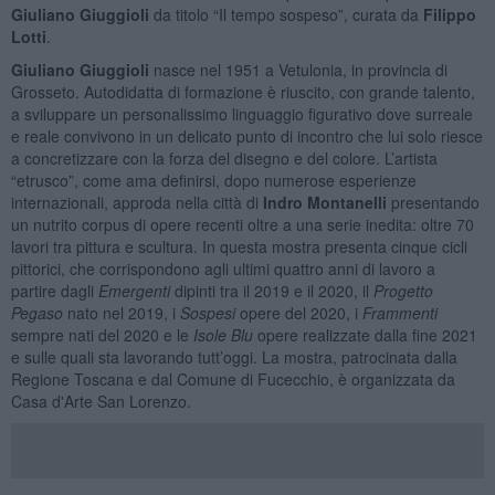
Giuliano Giuggioli
da titolo “Il tempo sospeso”, curata da
Filippo
Lotti
.
Giuliano Giuggioli
nasce nel 1951 a Vetulonia, in provincia di
Grosseto. Autodidatta di formazione è riuscito, con grande talento,
a sviluppare un personalissimo linguaggio figurativo dove surreale
e reale convivono in un delicato punto di incontro che lui solo riesce
a concretizzare con la forza del disegno e del colore. L’artista
“etrusco”, come ama definirsi, dopo numerose esperienze
internazionali, approda nella città di
Indro Montanelli
presentando
un nutrito corpus di opere recenti oltre a una serie inedita: oltre 70
lavori tra pittura e scultura. In questa mostra presenta cinque cicli
pittorici, che corrispondono agli ultimi quattro anni di lavoro a
partire dagli
Emergenti
dipinti tra il 2019 e il 2020, il
Progetto
Pegaso
nato nel 2019, i
Sospesi
opere del 2020, i
Frammenti
sempre nati del 2020 e le
Isole Blu
opere realizzate dalla fine 2021
e sulle quali sta lavorando tutt’oggi. La mostra, patrocinata dalla
Regione Toscana e dal Comune di Fucecchio, è organizzata da
Casa d'Arte San Lorenzo.