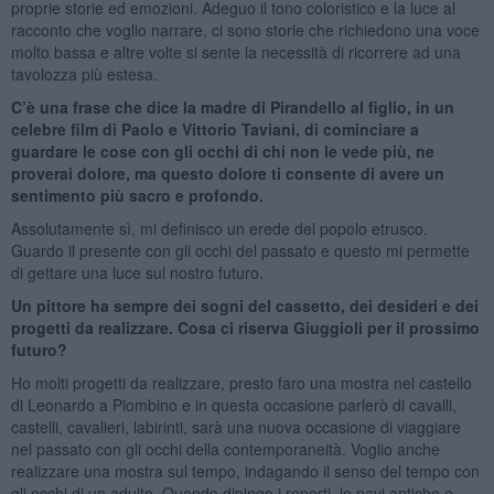
proprie storie ed emozioni. Adeguo il tono coloristico e la luce al
racconto che voglio narrare, ci sono storie che richiedono una voce
molto bassa e altre volte si sente la necessità di ricorrere ad una
tavolozza più estesa.
C’è una frase che dice la madre di Pirandello al figlio, in un
celebre film di Paolo e Vittorio Taviani, di cominciare a
guardare le cose con gli occhi di chi non le vede più, ne
proverai dolore, ma questo dolore ti consente di avere un
sentimento più sacro e profondo.
Assolutamente sì, mi definisco un erede del popolo etrusco.
Guardo il presente con gli occhi del passato e questo mi permette
di gettare una luce sul nostro futuro.
Un pittore ha sempre dei sogni del cassetto, dei desideri e dei
progetti da realizzare. Cosa ci riserva Giuggioli per il prossimo
futuro?
Ho molti progetti da realizzare, presto faro una mostra nel castello
di Leonardo a Piombino e in questa occasione parlerò di cavalli,
castelli, cavalieri, labirinti, sarà una nuova occasione di viaggiare
nel passato con gli occhi della contemporaneità. Voglio anche
realizzare una mostra sul tempo, indagando il senso del tempo con
gli occhi di un adulto. Quando dipingo i reperti, le navi antiche e