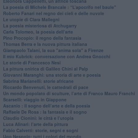
Eleonora Cappelletti, un’attrice toscana
​La poesia di Michele Brancale : “L’apocrifo nel baule"
Roberto Fanari nel regno dei cieli e delle nuvole
Le utopie di Clara Mallegni
​La poesia misteriosa di Atchugarry
Carla Tolomeo, la poesia dell’arte
Pino Procopio: il regno della fantasia
Thomas Berra e la nuova pittura italiana
Giampaolo Talani, la sua "anima sola" a Firenze
Il mio Kubrick: conversazione con Andrea Gnocchi
Le storie di Francesco Nesi
​La pittura onirica di Galileo Chini al Palp
​Giovanni Maranghi: una storia di arte e poesia
Sabrina Marianelli: storie africane
​Riccardo Benvenuti, le cattedrali di pace
​Un mondo popolato di sculture, l’arte di Franco Mauro Franchi
​Scarselli: viaggio in Giappone
​Ascanio : il sogno dell’arte e della poesia
Raffaele De Rosa : la fantasia e il sogno
​Claudio Cionini: le città e l’utopia
Luca Alinari: l’arte della pittura
​Fabio Calvetti: storie, segni e sogni
Ugo Nespolo: tutti i colori del mondo