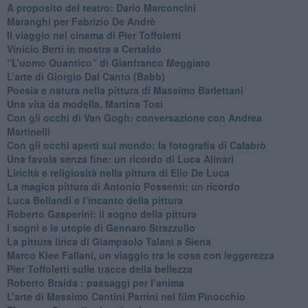
​A proposito del teatro: Dario Marconcini
Maranghi per Fabrizio De Andrè
​Il viaggio nel cinema di Pier Toffoletti
Vinicio Berti in mostra a Certaldo
“L’uomo Quantico” di Gianfranco Meggiato
​L’arte di Giorgio Dal Canto (Babb)
Poesia e natura nella pittura di Massimo Barlettani
Una vita da modella, Martina Tosi
​Con gli occhi di Van Gogh: conversazione con Andrea
Martinelli
​Con gli occhi aperti sul mondo: la fotografia di Calabrò
Una favola senza fine: un ricordo di Luca Alinari
Liricità e religiosità nella pittura di Elio De Luca
La magica pittura di Antonio Possenti: un ricordo
Luca Bellandi e l’incanto della pittura
​Roberto Gasperini: il sogno della pittura
I sogni e le utopie di Gennaro Strazzullo
La pittura lirica di Giampaolo Talani a Siena
​Marco Klee Fallani, un viaggio tra le cose con leggerezza
​Pier Toffoletti sulle tracce della bellezza
​Roberto Braida : passaggi per l’anima
​L’arte di Massimo Cantini Parrini nel film Pinocchio