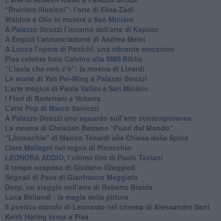
​“Bruciare illusioni”: l’arte di Elisa Zadi
​Waldon e Olio in mostra a San Miniato
​A Palazzo Strozzi l’incanto dell’arte di Kapoor
​A Empoli l’annunciazione di Andrea Meini
A Lucca l’opera di Panichi, una vibrante emozione
Pisa celebra Italo Calvino alla SMS Biblio
“L’isola che non c’è”: la mostra di Linardi
​Le storie di Yan Pei-Ming a Palazzo Strozzi
​L’arte magica di Paola Vallini a San Miniato
​I Fiori di Barlettani a Volterra
​L’arte Pop di Marco Saviozzi
​A Palazzo Strozzi uno sguardo sull’arte contemporanea
La mostra di Christian Balzano “Fuori dal Mondo”
​“Litomachie” di Matteo Tenardi alla Chiesa della Spina
​Clara Mallegni nel regno di Pinocchio
​LEONORA ADDIO, l’ultimo film di Paolo Taviani
Il tempo sospeso di Giuliano Giuggioli
Segnali di Pace di Gianfranco Meggiato
​Deep, un viaggio nell’arte di Roberto Braida
​Luca Bellandi : la magia della pittura
​Il poetico mondo di Leonardo nel cinema di Alessandro Sarti
​Keith Haring torna a Pisa