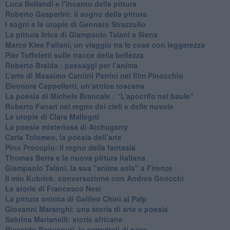
Luca Bellandi e l’incanto della pittura
​Roberto Gasperini: il sogno della pittura
I sogni e le utopie di Gennaro Strazzullo
La pittura lirica di Giampaolo Talani a Siena
​Marco Klee Fallani, un viaggio tra le cose con leggerezza
​Pier Toffoletti sulle tracce della bellezza
​Roberto Braida : passaggi per l’anima
​L’arte di Massimo Cantini Parrini nel film Pinocchio
Eleonora Cappelletti, un’attrice toscana
​La poesia di Michele Brancale : “L’apocrifo nel baule"
Roberto Fanari nel regno dei cieli e delle nuvole
Le utopie di Clara Mallegni
​La poesia misteriosa di Atchugarry
Carla Tolomeo, la poesia dell’arte
Pino Procopio: il regno della fantasia
Thomas Berra e la nuova pittura italiana
Giampaolo Talani, la sua "anima sola" a Firenze
Il mio Kubrick: conversazione con Andrea Gnocchi
Le storie di Francesco Nesi
​La pittura onirica di Galileo Chini al Palp
​Giovanni Maranghi: una storia di arte e poesia
Sabrina Marianelli: storie africane
​Riccardo Benvenuti, le cattedrali di pace