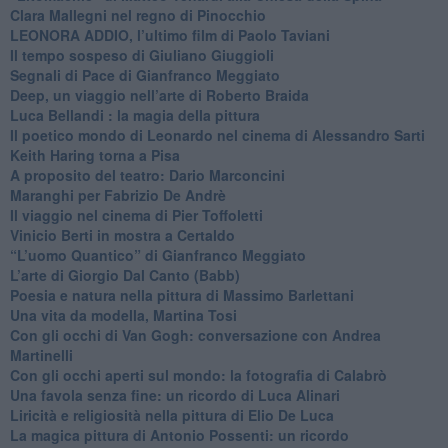
​Clara Mallegni nel regno di Pinocchio
​LEONORA ADDIO, l’ultimo film di Paolo Taviani
Il tempo sospeso di Giuliano Giuggioli
Segnali di Pace di Gianfranco Meggiato
​Deep, un viaggio nell’arte di Roberto Braida
​Luca Bellandi : la magia della pittura
​Il poetico mondo di Leonardo nel cinema di Alessandro Sarti
​Keith Haring torna a Pisa
​A proposito del teatro: Dario Marconcini
Maranghi per Fabrizio De Andrè
​Il viaggio nel cinema di Pier Toffoletti
Vinicio Berti in mostra a Certaldo
“L’uomo Quantico” di Gianfranco Meggiato
​L’arte di Giorgio Dal Canto (Babb)
Poesia e natura nella pittura di Massimo Barlettani
Una vita da modella, Martina Tosi
​Con gli occhi di Van Gogh: conversazione con Andrea
Martinelli
​Con gli occhi aperti sul mondo: la fotografia di Calabrò
Una favola senza fine: un ricordo di Luca Alinari
Liricità e religiosità nella pittura di Elio De Luca
La magica pittura di Antonio Possenti: un ricordo