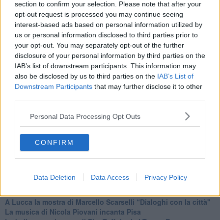
section to confirm your selection. Please note that after your
opt-out request is processed you may continue seeing
interest-based ads based on personal information utilized by
us or personal information disclosed to third parties prior to
Se vuoi leggere le notizie principali della Toscana iscriviti alla
your opt-out. You may separately opt-out of the further
Newsletter QUInews - ToscanaMedia.
Arriva gratis tutti i giorni
disclosure of your personal information by third parties on the
alle 20:00 direttamente nella tua casella di posta.
IAB’s list of downstream participants. This information may
Basta cliccare
QUI
also be disclosed by us to third parties on the
IAB’s List of
Downstream Participants
that may further disclose it to other
Fotogallery
third parties.
Personal Data Processing Opt Outs
CONFIRM
Ti potrebbe interessare anche:
Data Deletion
Data Access
Privacy Policy
Articoli dal Blog “Incontri d'arte” di Riccardo Ferrucci
A Lucca la mostra di Marcello Scarselli “Dialoghi con la città"
​La musica di Nicola Piovani incanta Pisa