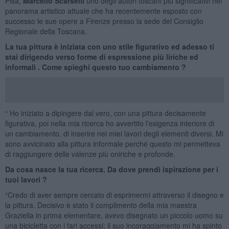
Pisa,
Marcello Scarselli
uno degli autori toscani più significativi nel
panorama artistico attuale che ha recentemente esposto con
successo le sue opere a Firenze presso la sede del Consiglio
Regionale della Toscana.
La tua pittura è iniziata con uno stile figurativo ed adesso ti
stai dirigendo verso forme di espressione più liriche ed
informali . Come spieghi questo tuo cambiamento ?
“ Ho iniziato a dipingere dal vero, con una pittura decisamente
figurativa, poi nella mia ricerca ho avvertito l’esigenza interiore di
un cambiamento, di inserire nei miei lavori degli elementi diversi. Mi
sono avvicinato alla pittura informale perché questo mi permetteva
di raggiungere delle valenze più oniriche e profonde.
Da cosa nasce la tua ricerca. Da dove prendi ispirazione per i
tuoi lavori ?
“Credo di aver sempre cercato di esprimermi attraverso il disegno e
la pittura. Decisivo è stato il complimento della mia maestra
Graziella in prima elementare, avevo disegnato un piccolo uomo su
una bicicletta con i fari accessi; il suo incoraggiamento mi ha spinto