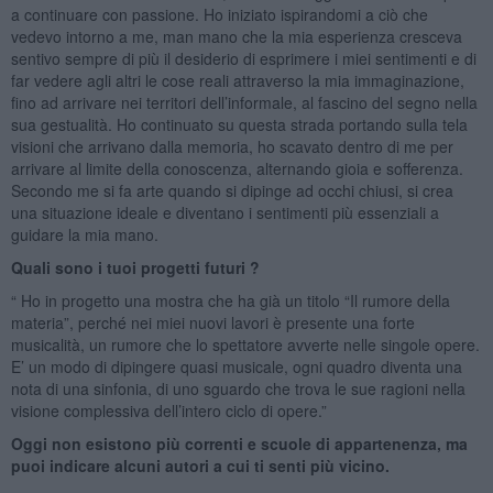
a continuare con passione. Ho iniziato ispirandomi a ciò che
vedevo intorno a me, man mano che la mia esperienza cresceva
sentivo sempre di più il desiderio di esprimere i miei sentimenti e di
far vedere agli altri le cose reali attraverso la mia immaginazione,
fino ad arrivare nei territori dell’informale, al fascino del segno nella
sua gestualità. Ho continuato su questa strada portando sulla tela
visioni che arrivano dalla memoria, ho scavato dentro di me per
arrivare al limite della conoscenza, alternando gioia e sofferenza.
Secondo me si fa arte quando si dipinge ad occhi chiusi, si crea
una situazione ideale e diventano i sentimenti più essenziali a
guidare la mia mano.
Quali sono i tuoi progetti futuri ?
“ Ho in progetto una mostra che ha già un titolo “Il rumore della
materia”, perché nei miei nuovi lavori è presente una forte
musicalità, un rumore che lo spettatore avverte nelle singole opere.
E’ un modo di dipingere quasi musicale, ogni quadro diventa una
nota di una sinfonia, di uno sguardo che trova le sue ragioni nella
visione complessiva dell’intero ciclo di opere.”
Oggi non esistono più correnti e scuole di appartenenza, ma
puoi indicare alcuni autori a cui ti senti più vicino.