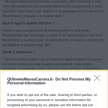
“ Gli autori storici dell’informale, come Burri, Afro,Tancredi e tutta
l’arte del novecento che mi porto dietro come suggestione e come
esempio. Ogni lavoro che realizzo è un guardare avanti, ma senza
dimenticare il passato e le nostre radici.”
Qual è oggi lo spazio dell’arte ?
“L’arte è una grande forma di comunicazione e una guida
fondamentale per la società. L’artista è un comunicatore che crea
fisicamente e mentalmente, in piena libertà, immagini e sentimenti
da regalare e proporre agli altri. “
Come ti definiresti ?
“ Sono un uomo maturo con principi che appartengono al passato,
ma molto curioso di cosa accade nel presente. Sono molto
semplice, la modestia credo sia il mio punto di forza. Il dipingere e
le sue tecniche mi è sempre appartenuto. Oggi sono un’artista che
cerca di lavorare coerentemente portando avanti, con serietà, il
QUInewsMassaCarrara.it -
Do Not Process My
proprio lavoro e cercando di raggiungere dei risultati che aiutino
Personal Information
anche gli altri a decifrare la labirintica società moderna.”
Riccardo Ferrucci
If you wish to opt-out of the sale, sharing to third parties, or
processing of your personal or sensitive information for
targeted advertising by us, please use the below opt-out