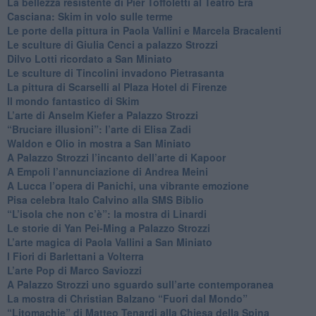
​La bellezza resistente di Pier Toffoletti al Teatro Era
​Casciana: Skim in volo sulle terme
​Le porte della pittura in Paola Vallini e Marcela Bracalenti
​Le sculture di Giulia Cenci a palazzo Strozzi
​Dilvo Lotti ricordato a San Miniato
​Le sculture di Tincolini invadono Pietrasanta
La pittura di Scarselli al Plaza Hotel di Firenze
​Il mondo fantastico di Skim
​L’arte di Anselm Kiefer a Palazzo Strozzi
​“Bruciare illusioni”: l’arte di Elisa Zadi
​Waldon e Olio in mostra a San Miniato
​A Palazzo Strozzi l’incanto dell’arte di Kapoor
​A Empoli l’annunciazione di Andrea Meini
A Lucca l’opera di Panichi, una vibrante emozione
Pisa celebra Italo Calvino alla SMS Biblio
“L’isola che non c’è”: la mostra di Linardi
​Le storie di Yan Pei-Ming a Palazzo Strozzi
​L’arte magica di Paola Vallini a San Miniato
​I Fiori di Barlettani a Volterra
​L’arte Pop di Marco Saviozzi
​A Palazzo Strozzi uno sguardo sull’arte contemporanea
La mostra di Christian Balzano “Fuori dal Mondo”
​“Litomachie” di Matteo Tenardi alla Chiesa della Spina