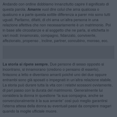
Andando con ordine dobbiamo innanzitutto capire il significato di
questa parola.
Amante
vuol dire colui che ama qualcosa o
qualcuno e a parte questa sottile differenza a parer mio sono tutti
uguali. Parliamo, difatti, di chi ama un’altra persona in una
relazione affettiva che non necessariamente è un matrimonio. Poi
in base alle circostanze e al soggetto che ne parla, si etichetta in
vari modi: innamorato, compagno, fidanzato, convivente,
affezionato, propenso , incline, partner, concubino, moroso, ecc.
La storia si ripete sempre.
Due persone di sesso opposto si
incontrano, si innamorano (credono o pensano di esserlo),
finiscono a letto e diventano amanti poiché uno dei due oppure
entrambi sono già sposati o impegnati in un’altra relazione stabile.
La storia può durare tutta la vita con i relativi scossoni ovviamente,
di pari passo con la durata del matrimonio. Generalmente lui
considera la donna in questione “la sua compagna, anche se
convenzionalmente è la sua amante” così può meglio garantirsi
l’eterna attesa della donna su eventuali passi da compiere magari
quando la moglie ufficiale muore.