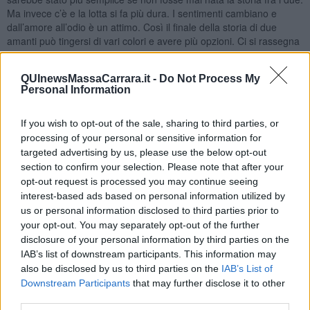
Ma invece c’è e la lotta si fa più dura. I sentimenti cambiano e
dall’amore all’odio è un attimo. Così il finale della storia di due
amanti può tingersi di vari colori e avere più opzioni. Ci si rassegna
a vivere così finché fatti esterni non modifichino qualcosa
diventando nel frattempo vecchi insieme, senza più entusiasmo ne
QUInewsMassaCarrara.it -
Do Not Process My
speranze ma camminando a passi strascicati oppure uno dei due
Personal Information
molla la storia (quasi sempre lei).
Il trauma allora è grandissimo, a rischio di infarto, anche se gli
If you wish to opt-out of the sale, sharing to third parties, or
affetti familiari supportano la tragedia dell’abbandono.
Così si
processing of your personal or sensitive information for
elabora il lutto con le sue fasi
: dapprima si odia la donna e si
targeted advertising by us, please use the below opt-out
considera ingrata, ci si sente sfruttati e usati. La realtà si accetta
section to confirm your selection. Please note that after your
male, più ci si sforza di dimenticare, di ignorare, più ci si ostina a
opt-out request is processed you may continue seeing
stare su questa fase, più si rimane infognati nella trama tessuta con
interest-based ads based on personal information utilized by
le proprie mani. Si può implorare alla donna, di effettuare un
us or personal information disclosed to third parties prior to
percorso condiviso, di lento e costante allontanamento ma così
your opt-out. You may separately opt-out of the further
rimane un filo sottile che impedirebbe la rottura definitiva e farebbe
disclosure of your personal information by third parties on the
vivere l’altro con la speranza di una rinascita dell’amore perduto.
IAB’s list of downstream participants. This information may
Che fare per uscire da questa situazione?
Occorre solo
also be disclosed by us to third parties on the
IAB’s List of
concedersi un giusto “periodo di lutto”, farsene una ragione, magari
Downstream Participants
that may further disclose it to other
andare a trovare o riallacciare con qualche ex, vedere il lato
third parties.
positivo della cosa, far cicatrizzare la ferita. Anche i nostri