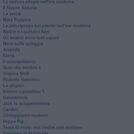
La vedova allegra nell'era moderna
​Il Nastro Azzurro
La verità
Mary Poppins
La principessa sul pisello nell'era moderna
Barbie e i quindici Ken
Gli amanti sono tutti uguali
Neve sulla spiaggia
Amanda
Elena
Il concepimento
Quel che sembra è
Virginia Wolf
Rodolfo Valentino
Lo sfigato
Inferno o paradiso ?
Cenerentola
Jack lo sciupafemmine
Cambio
Corteggiatori moderni
Peppa Pig
Testa di moro: mai tradire una siciliana
Il segreto di Pulcinella