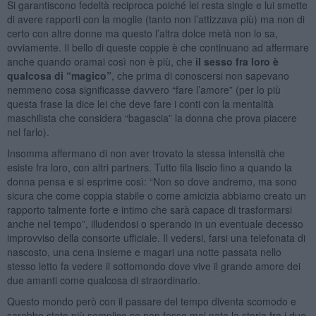
Si garantiscono fedeltà reciproca poiché lei resta single e lui smette
di avere rapporti con la moglie (tanto non l’attizzava più) ma non di
certo con altre donne ma questo l’altra dolce metà non lo sa,
ovviamente. Il bello di queste coppie è che continuano ad affermare
anche quando oramai così non è più, che
il sesso fra loro è
qualcosa di “magico”
, che prima di conoscersi non sapevano
nemmeno cosa significasse davvero “fare l’amore” (per lo più
questa frase la dice lei che deve fare i conti con la mentalità
maschilista che considera “bagascia” la donna che prova piacere
nel farlo).
Insomma affermano di non aver trovato la stessa intensità che
esiste fra loro, con altri partners. Tutto fila liscio fino a quando la
donna pensa e si esprime così: “Non so dove andremo, ma sono
sicura che come coppia stabile o come amicizia abbiamo creato un
rapporto talmente forte e intimo che sarà capace di trasformarsi
anche nel tempo”, illudendosi o sperando in un eventuale decesso
improvviso della consorte ufficiale. Il vedersi, farsi una telefonata di
nascosto, una cena insieme e magari una notte passata nello
stesso letto fa vedere il sottomondo dove vive il grande amore dei
due amanti come qualcosa di straordinario.
Questo mondo però con il passare del tempo diventa scomodo e
sarebbe stato più semplice se non fosse mai nata la storia fra i due.