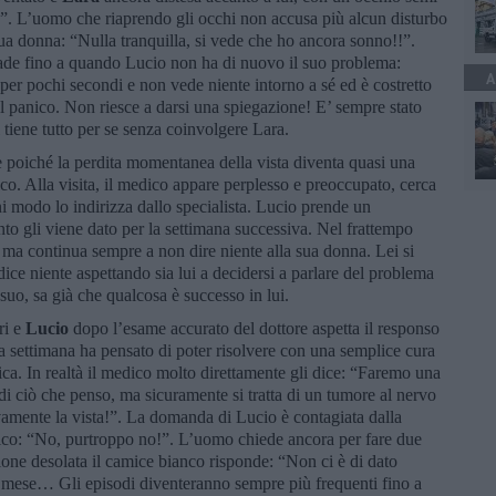
. L’uomo che riaprendo gli occhi non accusa più alcun disturbo
sua donna: “Nulla tranquilla, si vede che ho ancora sonno!!”.
cade fino a quando Lucio non ha di nuovo il suo problema:
A
er pochi secondi e non vede niente intorno a sé ed è costretto
al panico. Non riesce a darsi una spiegazione! E’ sempre stato
 tiene tutto per se senza coinvolgere Lara.
 poiché la perdita momentanea della vista diventa quasi una
o. Alla visita, il medico appare perplesso e preoccupato, cerca
 modo lo indirizza dallo specialista. Lucio prende un
o gli viene dato per la settimana successiva. Nel frattempo
 ma continua sempre a non dire niente alla sua donna. Lei si
e niente aspettando sia lui a decidersi a parlare del problema
r suo, sa già che qualcosa è successo in lui.
tri e
Lucio
dopo l’esame accurato del dottore aspetta il responso
la settimana ha pensato di poter risolvere con una semplice cura
tica. In realtà il medico molto direttamente gli dice: “Faremo una
di ciò che penso, ma sicuramente si tratta di un tumore al nervo
vamente la vista!”. La domanda di Lucio è contagiata dalla
dico: “No, purtroppo no!”. L’uomo chiede ancora per fare due
ne desolata il camice bianco risponde: “Non ci è di dato
mese… Gli episodi diventeranno sempre più frequenti fino a