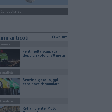
Condoglianze
imi articoli
Vedi tutti
ronaca
Feriti nella scarpata
dopo un volo di 70 metri
ttualità
​Benzina, gasolio, gpl,
ecco dove risparmiare
ttualità
Retiambiente, M5S: