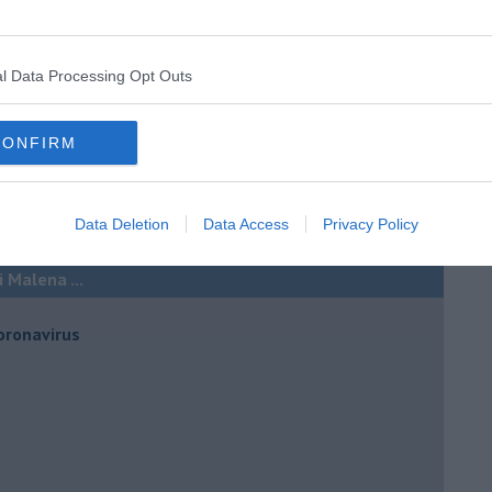
l Data Processing Opt Outs
CONFIRM
Data Deletion
Data Access
Privacy Policy
 Malena ...
oronavirus