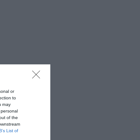
sonal or
ection to
ou may
 personal
out of the
 downstream
B’s List of