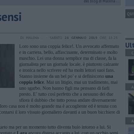
del blog di Malena ...
sensi
QUI
DI MALENA ... - SABATO
26 GENNAIO 2019
ORE 15:25
Ult
Loro sono una coppia felice!. Un avvocato affermato
e in carriera, bello, affascinante, determinato e molto
C
maschio. Lei una donna semplice ma di classe, fa la
giornalista per un giornale locale, è piuttosto calzante
e ironica nello scrivere ed ha molti lettori suoi fans.
Stanno insieme da un bel po’ e si definiscono
una
coppia felice
. Mai un litigio, mai un tradimento, mai
A
uno sgarbo. Non hanno figli ma pensano di farli
presto. E’ tutto così perfetto che a nessuno dei due
sfiora il dubbio che tutto possa andare diversamente
 loro casa non è molto grande ma è accogliente ed è tenuta con
contarsi il loro vissuto giornaliero davanti a un buon bicchiere di
A
ueto ma per un momento tutto diventa buio intorno a lui. Si
aventato e
Lara
ancora distesa accanto a lui, con un occhio semi