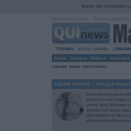
Questo sito contribuisce 
QUI
quotidiano online.
Percorso semplificat
TOSCANA
MASSA CARRARA
LUNIGIA
Home
Cronaca
Politica
Attualità
CARRARA
MASSA
MONTIGNOSO
LEGAMI D'AMORE — il Blog di Malena 
Sono nata in un paese stran
persone si sono sempre conf
comari, amici. Restavano or
durante i loro vissuti. L'ar
sfaccettature e ho deciso p
riflettere sulla differenza d