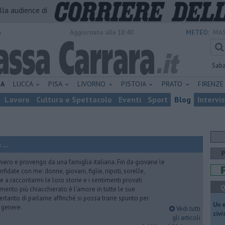
alla audience di
o
Aggiornato alle 18:40
METEO:
MAS
Sab
NA
LUCCA
PISA
LIVORNO
PISTOIA
PRATO
FIRENZ
Lavoro
Cultura e Spettacolo
Eventi
Sport
Blog
Intervi
...
iero e provengo da una famiglia italiana. Fin da giovane le
idate con me: donne, giovani, figlie, nipoti, sorelle,
e a raccontarmi le loro storie e i sentimenti provati
Q
gomento più chiacchierato è l'amore in tutte le sue
ertanto di parlarne affinché si possa trarre spunto per
​Un 
i genere.
Vedi tutti
civ
gli articoli