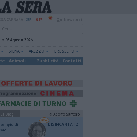
25°
34°
SA CARRARA
QuiNews.net
ato
08 Agosto 2026
E
SIENA
AREZZO
GROSSETO
ste
Animali
Pubblicità
Contatti
ui Blog
di Adolfo Santoro
DISINCANTATO
esempio di
ismo