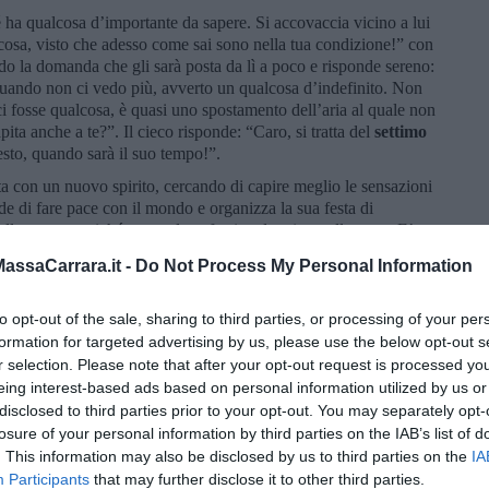
 ha qualcosa d’importante da sapere. Si accovaccia vicino a lui
cosa, visto che adesso come sai sono nella tua condizione!” con
endo la domanda che gli sarà posta da lì a poco e risponde sereno:
uando non ci vedo più, avverto un qualcosa d’indefinito. Non
i fosse qualcosa, è quasi uno spostamento dell’aria al quale non
ta anche a te?”. Il cieco risponde: “Caro, si tratta del
settimo
esto, quando sarà il suo tempo!”.
a con un nuovo spirito, cercando di capire meglio le sensazioni
de di fare pace con il mondo e organizza la sua festa di
lontanato poiché non voleva farsi vedere in quello stato. E’
nte non ha invitato poiché non ritiene giusto legarla a una
ssaCarrara.it -
Do Not Process My Personal Information
ostrato capacità, determinazione, coraggio e ora è capace di
ita. Al momento del brindisi sente di nuovo quella sensazione
 e un’essenza che conosce da sempre, lo avvolgono… due labbra
to opt-out of the sale, sharing to third parties, or processing of your per
va vita da rivivere in due.
Lara è sempre stata al suo fianco!
formation for targeted advertising by us, please use the below opt-out s
 di non esserci per dare modo a Lucio di diventare ciò che
r selection. Please note that after your opt-out request is processed y
eing interest-based ads based on personal information utilized by us or
disclosed to third parties prior to your opt-out. You may separately opt-
a sua sensazione: Il settimo senso!!!
losure of your personal information by third parties on the IAB’s list of
. This information may also be disclosed by us to third parties on the
IA
Participants
that may further disclose it to other third parties.