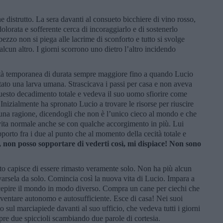
.
e distrutto. La sera davanti al consueto bicchiere di vino rosso,
olorata e sofferente cerca di incoraggiarlo e di sostenerlo
ezzo non si piega alle lacrime di sconforto e tutto si svolge
lcun altro. I giorni scorrono uno dietro l’altro incidendo
ità temporanea di durata sempre maggiore fino a quando Lucio
tato una larva umana. Strascicava i passi per casa e non aveva
 questo decadimento totale e vedeva il suo uomo sfiorire come
 Inizialmente ha spronato Lucio a trovare le risorse per riuscire
ne una ragione, dicendogli che non è l’unico cieco al mondo e che
ita normale anche se con qualche accorgimento in più. Lui
pporto fra i due al punto che al momento della cecità totale e
o, non posso sopportare di vederti così, mi dispiace! Non sono
nto capisce di essere rimasto veramente solo. Non ha più alcun
varsela da solo. Comincia così la nuova vita di Lucio. Impara a
ercepire il mondo in modo diverso. Compra un cane per ciechi che
diventare autonomo e autosufficiente. Esce di casa! Nei suoi
o sul marciapiede davanti al suo ufficio, che vedeva tutti i giorni
pre due spiccioli scambiando due parole di cortesia.