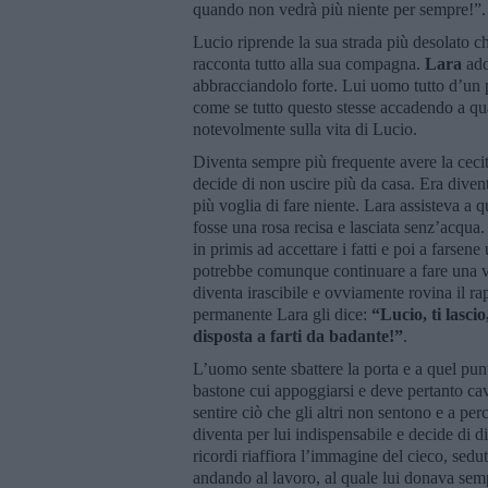
quando non vedrà più niente per sempre!”
Lucio riprende la sua strada più desolato ch
racconta tutto alla sua compagna.
Lara
add
abbracciandolo forte. Lui uomo tutto d’un p
come se tutto questo stesse accadendo a qua
notevolmente sulla vita di Lucio.
Diventa sempre più frequente avere la cec
decide di non uscire più da casa. Era diven
più voglia di fare niente. Lara assisteva a
fosse una rosa recisa e lasciata senz’acqua.
in primis ad accettare i fatti e poi a farse
potrebbe comunque continuare a fare una v
diventa irascibile e ovviamente rovina il ra
permanente Lara gli dice:
“Lucio, ti lasci
disposta a farti da badante!”
.
L’uomo sente sbattere la porta e a quel pu
bastone cui appoggiarsi e deve pertanto ca
sentire ciò che gli altri non sentono e a p
diventa per lui indispensabile e decide di 
ricordi riaffiora l’immagine del cieco, sedut
andando al lavoro, al quale lui donava sem