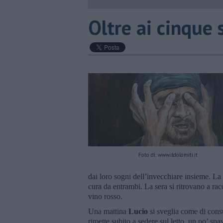
Oltre ai cinque 
Foto di: www.ildolomiti.it
dai loro sogni dell’invecchiare insieme. La
cura da entrambi. La sera si ritrovano a rac
vino rosso.
Una mattina
Lucio
si sveglia come di cons
rimette subito a sedere sul letto, un po’ sp