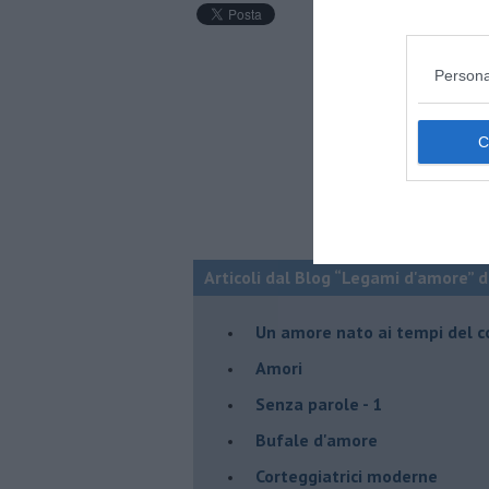
Persona
Articoli dal Blog “Legami d'amore” di
Un amore nato ai tempi del c
Amori
Senza parole - 1
Bufale d'amore
Corteggiatrici moderne