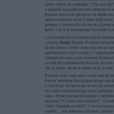
aperto chiede al compagno: “Che succede?”
e risponde tranquillo per non allarmare la 
Passano ancora dei giorni in cui niente ac
improvvisamente perde il lume degli occhi p
pertanto a fermarsi da ciò che fa, in preda 
bene!. Cerca di minimizzare l’accaduto e si
La faccenda diventa sempre più invalidante
costante.
Basta!
Decide di andare dal medic
di non darlo a vedere come può, ma ad ogni
appuntamento con l’oculista. L’appuntament
continua ad avere i suoi momenti di terrore
avvede del cambiamento di Lucio ma non dic
che lo assilla, anche se dentro di sé in cuo
Il giorno della visita arriva come tutti gli al
con un’indefinita fiducia giacché per tutta 
o con un po’ di riposo per la sua vita frene
tac e altri accertamenti per avere conferma 
ottico. Perderà progressivamente e definiti
speranza: “Ci sono cure possibili?”. Il me
conti: “Quando accadrà?”. Con un’espressio
saperlo… una settimana, un mese, qualche 