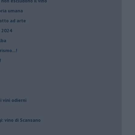
 non escludono il vino
storia umana
fatto ad arte
, 2024
Elba
rismo...!
!
i vini odierni
gi: vino di Scansano