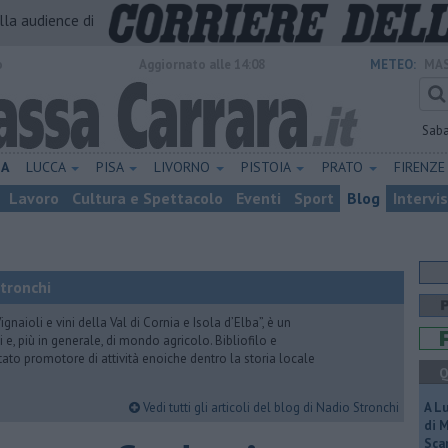
alla audience di
o
Aggiornato alle 14:08
METEO:
MAS
Sab
NA
LUCCA
PISA
LIVORNO
PISTOIA
PRATO
FIRENZ
Lavoro
Cultura e Spettacolo
Eventi
Sport
Blog
Intervi
Stronchi
gnaioli e vini della Val di Cornia e Isola d’Elba”, è un
 e, più in generale, di mondo agricolo. Bibliofilo e
stato promotore di attività enoiche dentro la storia locale
Q
Vedi tutti gli articoli del blog di Nadio Stronchi
A L
di 
Scar