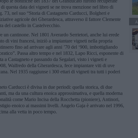
ri. Dopo le bonifiche del 1837 del Granducato furono recuperate
di questa data dei vigneti se ne trova menzione nel libro di
ag. 73, nel suo “Storia di Castagneto Carducci, Bolgheri e
ziative agricole dei Gherardesca, attraverso il fattore Clemente
A
ra del castello in Castelvecchio.
ire un cantinone. Nel 1801 Averardo Serrietori, anche lui erede
o di vini francesi, iniziò a impiantare vigneti nella propria
tinsero fino ad arrivare agli anni ’70 del ‘900, imbottigliando
oratico”. Passa altro tempo e nel 1832, Lapo Ricci, esponente di
ta a Castagneto e passando da Segalari, visto i vigneti e
908, Walfredo della Gherardesca, fece impiantare viti di uve
a. Nel 1935 raggiunse i 300 ettari di vigneti tra tutti i poderi
to Carducci è divisa in due periodi: quella storica, di due
rtanti, ma da una cultura enoica approssimativa, e quella moderna
sonalità come Mario Incisa della Rocchetta (pioniere), Antinori,
stigio enoico ai massimi livelli. Angelo Gaja è arrivato nel 1996,
 cima alla vetta in poco tempo.