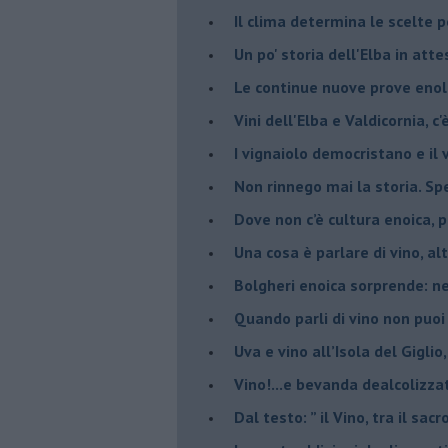
Il clima determina le scelte pe
Un po' storia dell'Elba in att
Le continue nuove prove enolo
Vini dell'Elba e Valdicornia, c'
​I vignaiolo democristano e il
​Non rinnego mai la storia. Spe
​Dove non c’è cultura enoica,
​Una cosa è parlare di vino, a
Bolgheri enoica sorprende: n
​Quando parli di vino non puoi
Uva e vino all’Isola del Gigl
​Vino!...e bevanda dealcolizza
​Dal testo: ” il Vino, tra il sac