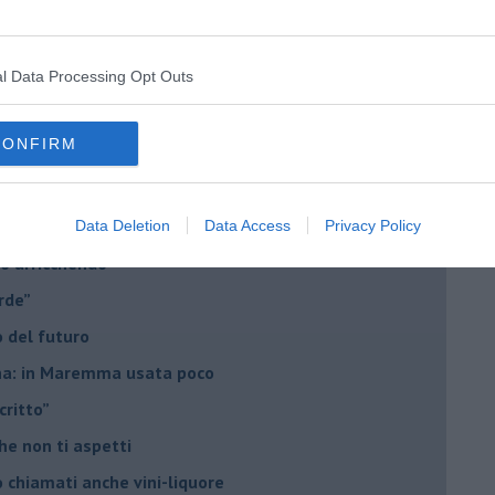
i Nadio Stronchi
l Data Processing Opt Outs
CONFIRM
he miglioreranno la qualità
Data Deletion
Data Access
Privacy Policy
no arricchendo
orde”
no del futuro
iana: in Maremma usata poco
critto”
che non ti aspetti
o chiamati anche vini-liquore