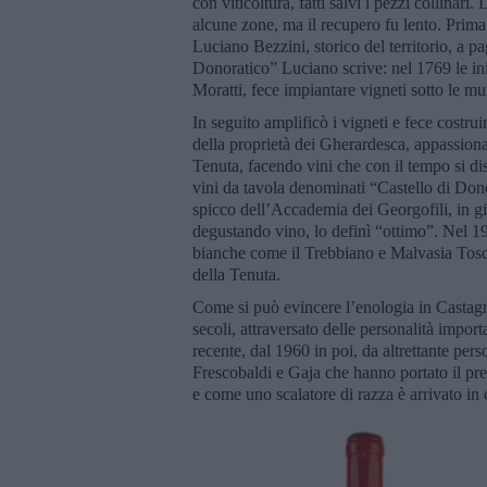
con viticoltura, fatti salvi i pezzi collina
alcune zone, ma il recupero fu lento. Prima 
Luciano Bezzini, storico del territorio, a p
Donoratico” Luciano scrive: nel 1769 le ini
Moratti, fece impiantare vigneti sotto le mu
In seguito amplificò i vigneti e fece costru
della proprietà dei Gherardesca, appassionat
Tenuta, facendo vini che con il tempo si dis
vini da tavola denominati “Castello di Don
spicco dell’Accademia dei Georgofili, in gi
degustando vino, lo definì “ottimo”. Nel 1
bianche come il Trebbiano e Malvasia Toscan
della Tenuta.
Come si può evincere l’enologia in Castagne
secoli, attraversato delle personalità impo
recente, dal 1960 in poi, da altrettante per
Frescobaldi e Gaja che hanno portato il pre
e come uno scalatore di razza è arrivato in