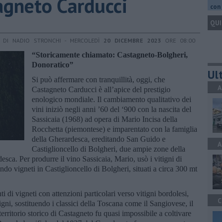
agneto Carducci
con 
QUI
DI NADIO STRONCHI - MERCOLEDÌ
20 DICEMBRE 2023
ORE 08:00
“Storicamente chiamato: Castagneto-Bolgheri,
Donoratico”
Ult
Si può affermare con tranquillità, oggi, che
A
Castagneto Carducci è all’apice del prestigio
enologico mondiale. Il cambiamento qualitativo dei
vini iniziò negli anni ’60 del ‘900 con la nascita del
Sassicaia (1968) ad opera di Mario Incisa della
Rocchetta (piemontese) e imparentato con la famiglia
della Gherardesca, ereditando San Guido e
A
Castiglioncello di Bolgheri, due ampie zone della
esca. Per produrre il vino Sassicaia, Mario, usò i vitigni di
o vigneti in Castiglioncello di Bolgheri, situati a circa 300 mt
i di vigneti con attenzioni particolari verso vitigni bordolesi,
C
gni, sostituendo i classici della Toscana come il Sangiovese, il
territorio storico di Castagneto fu quasi impossibile a coltivare