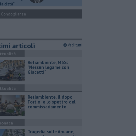
la città"
Condoglianze
imi articoli
Vedi tutti
ttualità
Retiambiente, M5S:
"Nessun legame con
Giacetti"
ttualità
Retiambiente, il dopo
Fortini e lo spettro del
commissariamento
ronaca
Tragedia sulle Apuane,