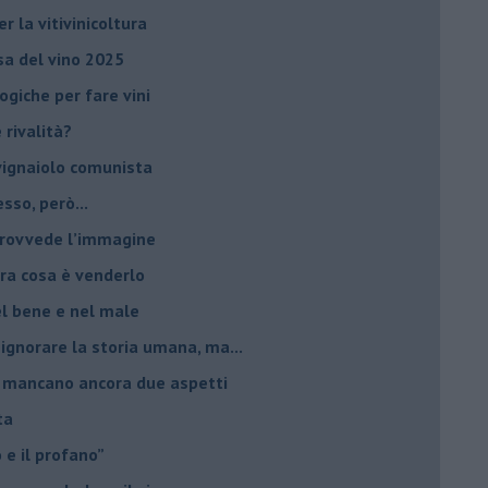
r la vitivinicoltura
esa del vino 2025
giche per fare vini
è rivalità?
 vignaiolo comunista
sso, però...
 provvede l’immagine
ltra cosa è venderlo
el bene e nel male
 ignorare la storia umana, ma...
io, mancano ancora due aspetti
ta
ro e il profano”