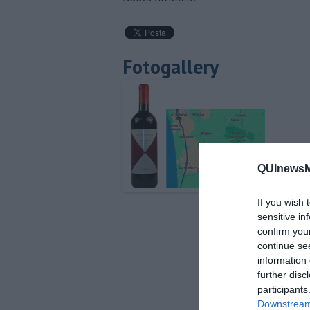
Fotogallery
QUInewsMa
If you wish 
sensitive in
confirm you
continue se
information 
further disc
participants
Downstream 