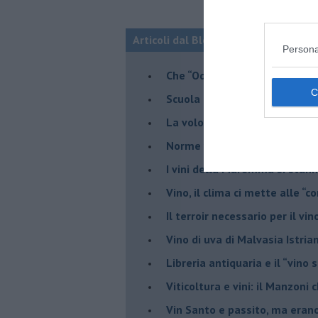
Articoli dal Blog “Vignaioli e vini” d
Persona
​Che “Odissea sia”
Scuola di vita e creatività
​La volontà di essere “primi”
Norme viticole e enologiche c
​I vini della Maremma si stan
Vino, il clima ci mette alle “c
Il terroir necessario per il vi
​Vino di uva di Malvasia Istr
​Libreria antiquaria e il “vino s
​Viticoltura e vini: il Manzoni 
​Vin Santo e passito, ma eran