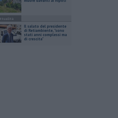
muore davanti ai nipoti
ttualità
Il saluto del presidente
di Retiambiente, "sono
stati anni complessi ma
di crescita"