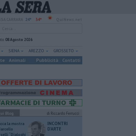
24°
34°
SA CARRARA
QuiNews.net
ato
08 Agosto 2026
E
SIENA
AREZZO
GROSSETO
ste
Animali
Pubblicità
Contatti
ui Blog
di Riccardo Ferrucci
INCONTRI
ucca la mostra
D'ARTE
Marcello
selli “Dialoghi