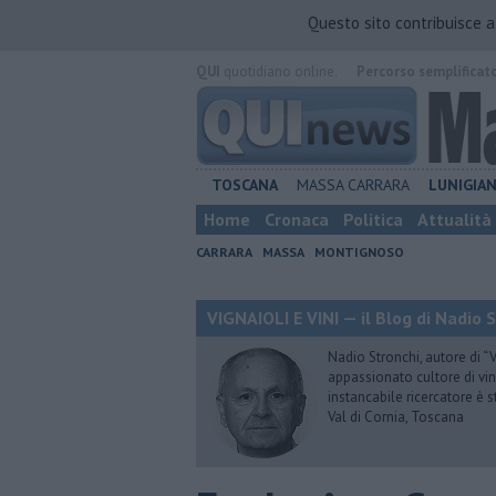
Questo sito contribuisce 
QUI
quotidiano online.
Percorso semplificat
TOSCANA
MASSA CARRARA
LUNIGIA
Home
Cronaca
Politica
Attualità
CARRARA
MASSA
MONTIGNOSO
VIGNAIOLI E VINI — il Blog di Nadio 
Nadio Stronchi, autore di “Vi
appassionato cultore di vini
instancabile ricercatore è 
Val di Cornia, Toscana