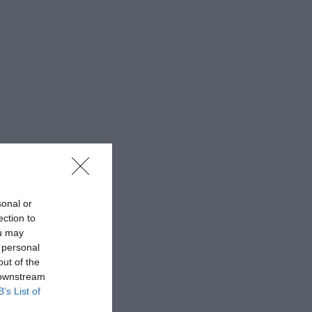
sonal or
ection to
ou may
 personal
out of the
 downstream
B’s List of