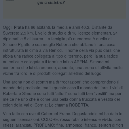
Oggi,
Prata
ha 66 abitanti, la media e anni 40,2. Distante da
Suvereto 2,5 km. Livello di studio e di 18 licenze elementari, 24
diplomati e 5 di laurea. La famiglia più numerosa è quella di
Simone Pigatto e sua moglie Roberta che abitano in una casa
ristrutturata in cima a via Renicci. Il nome della via può darsi che
abbia una radice collegata al tipo di terreno, però, la sua radice
autentica e collegata a il termine latino ARENA. Simone mi
conferma che lui sta creando, appunto, una arena di attività molto
vicine tra loro, e di prodotti collegati all’etimo del luogo.
Una arena non di scontri ma di “recitazioni” che comprendono il
mondo del predicato, ma in questo caso il mondo del fare. I vini di
Roberta e Simone sono tutti “attori” sono tutti ben “vestiti” ma per
me ce ne uno che è come una bella donna truccata e vestita dei
colori della Val di Cornia; Lo chiama ROBERTA.
Vino fatto con uve di Cabernet Franc. Degustandolo mi ha dato le
seguenti sensazioni. COLORE: rosso rubino intenso e vivido, con
riflessi aranciati. PROFUMO: fine, armonico, franco, sentori di fiori