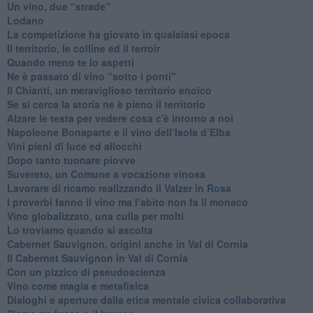
​Un vino, due “strade”
Lodano
​La competizione ha giovato in qualsiasi epoca
Il territorio, le colline ed il terroir
Quando meno te lo aspetti
​Ne è passato di vino “sotto i ponti"
​Il Chianti, un meraviglioso territorio enoico
​Se si cerca la storia ne è pieno il territorio
Alzare le testa per vedere cosa c'è intorno a noi
​Napoleone Bonaparte e il vino dell’Isola d’Elba
Vini pieni di luce ed allocchi
Dopo tanto tuonare piovve
Suvereto, un Comune a vocazione vinosa
Lavorare di ricamo realizzando il Valzer in Rosa
​I proverbi fanno il vino ma l’abito non fa il monaco
Vino globalizzato, una culla per molti
Lo troviamo quando si ascolta
Cabernet Sauvignon, origini anche in Val di Cornia
Il Cabernet Sauvignon in Val di Cornia
Con un pizzico di pseudoscienza
​Vino come magia e metafisica
Dialoghi e aperture dalla etica mentale civica collaborativa