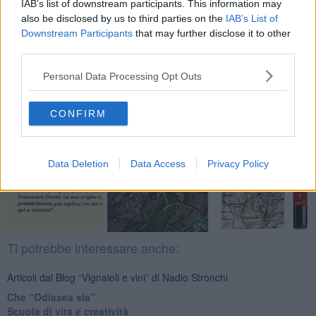
IAB’s list of downstream participants. This information may
also be disclosed by us to third parties on the
IAB’s List of
Downstream Participants
that may further disclose it to other
third parties.
Se vuoi leggere le notizie principali della Toscana iscriviti alla
Newsletter QUInews - ToscanaMedia.
Arriva gratis tutti i giorni
Personal Data Processing Opt Outs
alle 20:00 direttamente nella tua casella di posta.
Basta cliccare
QUI
CONFIRM
Fotogallery
Data Deletion
Data Access
Privacy Policy
Ti potrebbe interessare anche:
Articoli dal Blog “Vignaioli e vini” di Nadio Stronchi
​Che “Odissea sia”
Scuola di vita e creatività