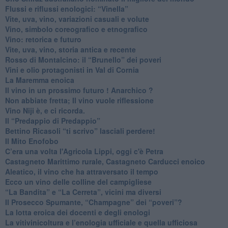
​Flussi e riflussi enologici: “Vinella”
Vite, uva, vino, variazioni casuali e volute
Vino, simbolo coreografico e etnografico
​Vino: retorica e futuro
​Vite, uva, vino, storia antica e recente
​Rosso di Montalcino: il “Brunello” dei poveri
Vini e olio protagonisti in Val di Cornia
​La Maremma enoica
Il vino in un prossimo futuro ! Anarchico ?
​Non abbiate fretta; Il vino vuole riflessione
​Vino Niji è, e ci ricorda.
Il “Predappio di Predappio”
Bettino Ricasoli “ti scrivo” lasciali perdere!
Il Mito Enofobo
​C’era una volta l'Agricola Lippi, oggi c'è Petra
​Castagneto Marittimo rurale, Castagneto Carducci enoico
Aleatico, il vino che ha attraversato il tempo
Ecco un vino delle colline del campigliese
“La Bandita” e “La Cerreta”, vicini ma diversi
​Il Prosecco Spumante, “Champagne” dei “poveri”?
​La lotta eroica dei docenti e degli enologi
​La vitivinicoltura e l’enologia ufficiale e quella ufficiosa