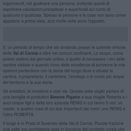
ingannevoli, nel giudicare una persona, evitando quindi di
esprimere valutazioni precipitose e superficiali sul conto di
qualcuno o qualcosa. Spesso le persone e le cose non sono come
appaiono a prima vista, anzi molte volte sono l'opposto.
E’ un periodo di tempo che sto andando presso le aziende vinicole
della
Val di Cornia
e oltre nei comuni confinanti. Lo scopo, come
potete vedere dal giornale online, e quello di conoscere i vini delle
cantine visitate e quando trovo delle eccellenze di scriverne le mie
opinioni parlandone con la storia del luogo dove e situata la
cantina, il proprietario, il cantiniere, l’enologo o in modo più ampio
del territorio e la sua storia.
Gli aneddoti, le metafore e così via. Questa volta voglio parlare di
una famiglia di produttori
Simone Pigatto
e sua moglie Roberta e i
suoi cinque figli e della loro azienda RENIS in cui fanno 5 vini: un
rosato, e quattro rossi di cui due importanti dai nomi: uno RENIS e
l’altro ROBERTA.
Il luogo è in Prata di Suvereto della Val di Cornia; Piccola frazione
una volta con pochissime case in funzione del contesto rurale che