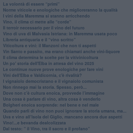
​La volontà di essere “primi”
Norme viticole e enologiche che miglioreranno la qualità
​I vini della Maremma si stanno arricchendo
Vino, il clima ci mette alle “corde”
Il terroir necessario per il vino del futuro
​Vino di uva di Malvasia Istriana: in Maremma usata poco
​Libreria antiquaria e il “vino scritto”
​Viticoltura e vini: il Manzoni che non ti aspetti
​Vin Santo e passito, ma erano chiamati anche vini-liquore
Il clima determina le scelte per la vitivinicoltura
Un po' storia dell'Elba in attesa del vino 2025
Le continue nuove prove enologiche per fare vini
Vini dell'Elba e Valdicornia, c'è rivalità?
​I vignaiolo democristano e il vignaiolo comunista
​Non rinnego mai la storia. Spesso, però...
​Dove non c’è cultura enoica, provvede l’immagine
​Una cosa è parlare di vino, altra cosa è venderlo
Bolgheri enoica sorprende: nel bene e nel male
​Quando parli di vino non puoi ignorare la storia umana, ma...
Uva e vino all’Isola del Giglio, mancano ancora due aspetti
​Vino!...e bevanda dealcolizzata
​Dal testo: ” il Vino, tra il sacro e il profano”