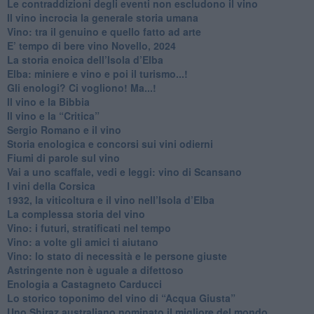
Le contraddizioni degli eventi non escludono il vino
​Il vino incrocia la generale storia umana
Vino: tra il genuino e quello fatto ad arte
E’ tempo di bere vino Novello, 2024
La storia enoica dell’Isola d’Elba
Elba: miniere e vino e poi il turismo...!
​Gli enologi? Ci vogliono! Ma...!
​Il vino e la Bibbia
​Il vino e la “Critica”
Sergio Romano e il vino
​Storia enologica e concorsi sui vini odierni
Fiumi di parole sul vino
​Vai a uno scaffale, vedi e leggi: vino di Scansano
​I vini della Corsica
​1932, la viticoltura e il vino nell’Isola d’Elba
​La complessa storia del vino
​Vino: i futuri, stratificati nel tempo
Vino: a volte gli amici ti aiutano
Vino: lo stato di necessità e le persone giuste
​Astringente non è uguale a difettoso
Enologia a Castagneto Carducci
Lo storico toponimo del vino di “Acqua Giusta”
Uno Shiraz australiano nominato il migliore del mondo