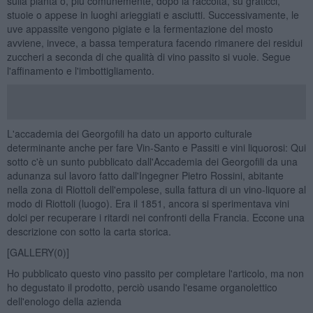
sulla pianta o, più comunemente, dopo la raccolta, su graticci,
stuoie o appese in luoghi arieggiati e asciutti. Successivamente, le
uve appassite vengono pigiate e la fermentazione del mosto
avviene, invece, a bassa temperatura facendo rimanere dei residui
zuccheri a seconda di che qualità di vino passito si vuole. Segue
l'affinamento e l'imbottigliamento.
L'accademia dei Georgofili ha dato un apporto culturale
determinante anche per fare Vin-Santo e Passiti e vini liquorosi: Qui
sotto c'è un sunto pubblicato dall'Accademia dei Georgofili da una
adunanza sul lavoro fatto dall'Ingegner Pietro Rossini, abitante
nella zona di Riottoli dell'empolese, sulla fattura di un vino-liquore al
modo di Riottoli (luogo). Era il 1851, ancora si sperimentava vini
dolci per recuperare i ritardi nei confronti della Francia. Eccone una
descrizione con sotto la carta storica.
[GALLERY(0)]
Ho pubblicato questo vino passito per completare l'articolo, ma non
ho degustato il prodotto, perciò usando l'esame organolettico
dell'enologo della azienda