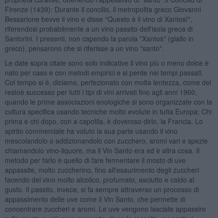
Firenze (1439): Durante il concilio, il metropolita greco Giovanni
Bessarione bevve il vino e disse "Questo è il vino di Xantos!",
riferendosi probabilmente a un vino passito dell'isola greca di
Santorini. I presenti, non capendo la parola "Xantos" (giallo in
greco), pensarono che si riferisse a un vino "santo".
Le date sopra citate sono solo indicative il vino più o meno dolce è
nato per caso e con metodi empirici e si perde nei tempi passati.
Col tempo si è, diciamo, perfezionato con molta lentezza, come del
restoè successo per tutti i tipi di vini arrivati fino agli anni 1960,
quando le prime associazioni enologiche si sono organizzate con la
cultura specifica usando tecniche molto evolute in tutta Europa; Chi
prima e chi dopo, con a capofila, è doveroso dirlo, la Francia. Lo
spirito commerciale ha voluto la sua parte usando il vino
mescolandolo o addizionandolo con zucchero, aromi vari e spezie
chiamandolo vino-liquore, ma il Vin Santo era ed è altra cosa. Il
metodo per farlo è quello di fare fermentare il mosto di uve
appassite, molto zuccherino, fino all'esaurimento degli zuccheri
facendo del vino molto alcolico, profumato, asciutto e caldo al
gusto. Il passito, invece, si fa sempre attraverso un processo di
appassimento delle uve come il Vin Santo, che permette di
concentrare zuccheri e aromi. Le uve vengono lasciate appassire