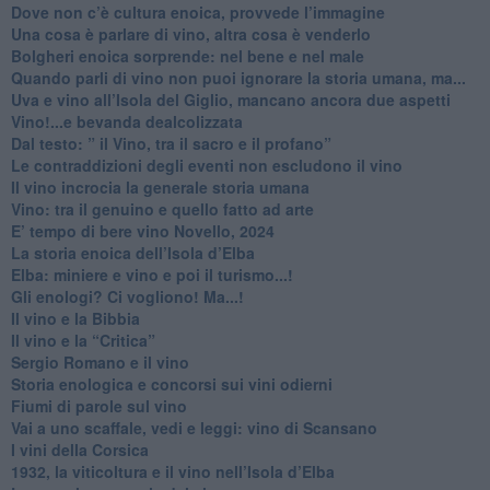
​Dove non c’è cultura enoica, provvede l’immagine
​Una cosa è parlare di vino, altra cosa è venderlo
Bolgheri enoica sorprende: nel bene e nel male
​Quando parli di vino non puoi ignorare la storia umana, ma...
Uva e vino all’Isola del Giglio, mancano ancora due aspetti
​Vino!...e bevanda dealcolizzata
​Dal testo: ” il Vino, tra il sacro e il profano”
Le contraddizioni degli eventi non escludono il vino
​Il vino incrocia la generale storia umana
Vino: tra il genuino e quello fatto ad arte
E’ tempo di bere vino Novello, 2024
La storia enoica dell’Isola d’Elba
Elba: miniere e vino e poi il turismo...!
​Gli enologi? Ci vogliono! Ma...!
​Il vino e la Bibbia
​Il vino e la “Critica”
Sergio Romano e il vino
​Storia enologica e concorsi sui vini odierni
Fiumi di parole sul vino
​Vai a uno scaffale, vedi e leggi: vino di Scansano
​I vini della Corsica
​1932, la viticoltura e il vino nell’Isola d’Elba