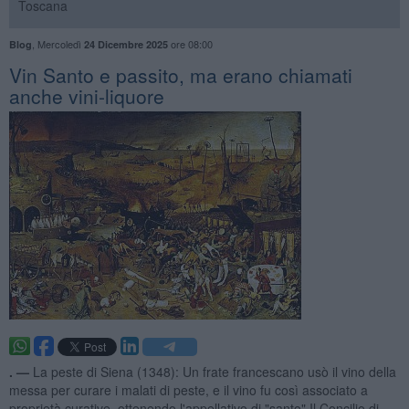
Toscana
,
Mercoledì
ore 08:00
Blog
24 Dicembre 2025
​Vin Santo e passito, ma erano chiamati
anche vini-liquore
. —
La peste di Siena (1348): Un frate francescano usò il vino della
messa per curare i malati di peste, e il vino fu così associato a
proprietà curative, ottenendo l'appellativo di "santo".Il Concilio di