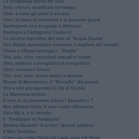
​La complessa storia del vino
​Vino: i futuri, stratificati nel tempo
Vino: a volte gli amici ti aiutano
Vino: lo stato di necessità e le persone giuste
​Astringente non è uguale a difettoso
Enologia a Castagneto Carducci
Lo storico toponimo del vino di “Acqua Giusta”
Uno Shiraz australiano nominato il migliore del mondo
​Flussi e riflussi enologici: “Vinella”
Vite, uva, vino, variazioni casuali e volute
Vino, simbolo coreografico e etnografico
​Vino: retorica e futuro
​Vite, uva, vino, storia antica e recente
​Rosso di Montalcino: il “Brunello” dei poveri
Vini e olio protagonisti in Val di Cornia
​La Maremma enoica
Il vino in un prossimo futuro ! Anarchico ?
​Non abbiate fretta; Il vino vuole riflessione
​Vino Niji è, e ci ricorda.
Il “Predappio di Predappio”
Bettino Ricasoli “ti scrivo” lasciali perdere!
Il Mito Enofobo
​C’era una volta l'Agricola Lippi, oggi c'è Petra