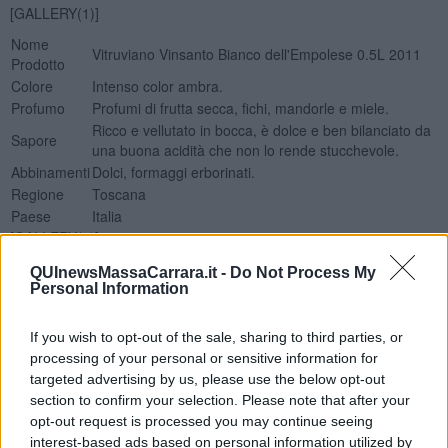
[GALLERY(1)]
Nome
Vitruviano Vinsanto Bianco dell'Empolese 0.5L 2011
Prodotto
Colore
Intenso color ambra.
Profumo
Profumi di frutta secca, fichi, mandorle e miele.
Ricco e vellutato in bocca, è dolce e ben bilanciato da
Sapore
una buona acidità che non lo rende stucchevole.
Abbinamenti
Dolci, formaggi erborinati.
Regione
Toscana
Paese
Italia
[GALLERY(2)]
Nadio Stronchi
QUInewsMassaCarrara.it -
Do Not Process My
Personal Information
If you wish to opt-out of the sale, sharing to third parties, or
processing of your personal or sensitive information for
targeted advertising by us, please use the below opt-out
Se vuoi leggere le notizie principali della Toscana iscriviti alla
section to confirm your selection. Please note that after your
Newsletter QUInews - ToscanaMedia.
Arriva gratis tutti i giorni
opt-out request is processed you may continue seeing
alle 20:00 direttamente nella tua casella di posta.
interest-based ads based on personal information utilized by