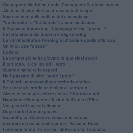
​Castagneto Marittimo rurale, Castagneto Carducci enoico
Aleatico, il vino che ha attraversato il tempo
Ecco un vino delle colline del campigliese
“La Bandita” e “La Cerreta”, vicini ma diversi
​Il Prosecco Spumante, “Champagne” dei “poveri”?
​La lotta eroica dei docenti e degli enologi
​La vitivinicoltura e l’enologia ufficiale e quella ufficiosa
​Un vino, due “strade”
Lodano
​La competizione ha giovato in qualsiasi epoca
Il territorio, le colline ed il terroir
Quando meno te lo aspetti
​Ne è passato di vino “sotto i ponti"
​Il Chianti, un meraviglioso territorio enoico
​Se si cerca la storia ne è pieno il territorio
Alzare le testa per vedere cosa c'è intorno a noi
​Napoleone Bonaparte e il vino dell’Isola d’Elba
Vini pieni di luce ed allocchi
Dopo tanto tuonare piovve
Suvereto, un Comune a vocazione vinosa
Lavorare di ricamo realizzando il Valzer in Rosa
​I proverbi fanno il vino ma l’abito non fa il monaco