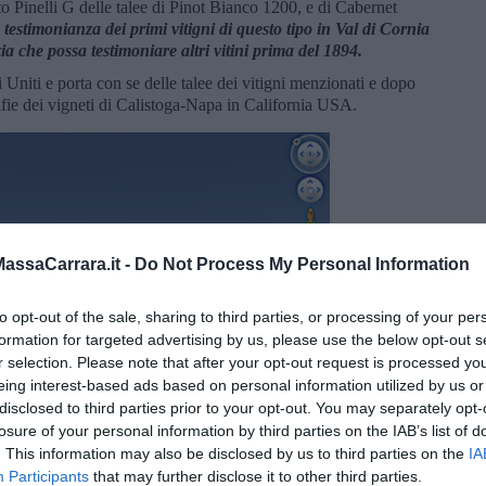
to Pinelli G delle talee di Pinot Bianco 1200, e di Cabernet
testimonianza dei primi vitigni di questo tipo in Val di Cornia
ia che possa testimoniare altri vitini prima del 1894.
i Uniti e porta con se delle talee dei vitigni menzionati e dopo
fie dei vigneti di Calistoga-Napa in California USA.
ssaCarrara.it -
Do Not Process My Personal Information
to opt-out of the sale, sharing to third parties, or processing of your per
formation for targeted advertising by us, please use the below opt-out s
r selection. Please note that after your opt-out request is processed y
eing interest-based ads based on personal information utilized by us or
disclosed to third parties prior to your opt-out. You may separately opt-
losure of your personal information by third parties on the IAB’s list of
. This information may also be disclosed by us to third parties on the
IA
Participants
that may further disclose it to other third parties.