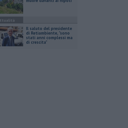
muore davanti ai nipoti
ttualità
Il saluto del presidente
di Retiambiente, "sono
stati anni complessi ma
di crescita"