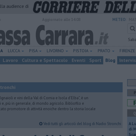
alla audience di
o
Aggiornato alle 14:08
METEO:
MAS
Sab
NA
LUCCA
PISA
LIVORNO
PISTOIA
PRATO
FIRENZ
Lavoro
Cultura e Spettacolo
Eventi
Sport
Blog
Intervi
Stronchi
gnaioli e vini della Val di Cornia e Isola d’Elba”, è un
 e, più in generale, di mondo agricolo. Bibliofilo e
stato promotore di attività enoiche dentro la storia locale
Q
Vedi tutti gli articoli del blog di Nadio Stronchi
A L
di 
Scar