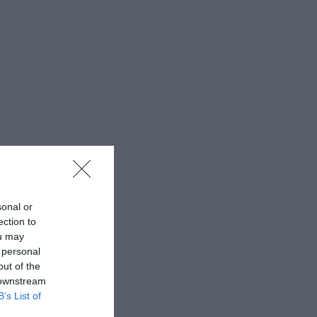
sonal or
ection to
ou may
 personal
out of the
 downstream
B’s List of