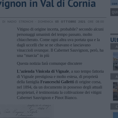
ignon in Val di Cornia
con 
QUI
DI NADIO STRONCHI - DOMENICA
03 OTTOBRE 2021
ORE 08:00
Vitigno di origine incerta, probabile? secondo alcuni
personaggi umanisti del tempo passato, molto
Ult
chiaccherato. Come ogni altra uva portata qua e la
dagli uccelli che se ne cibavano e lasciavano
A
vinaccioli ovunque. Il Cabernet Sauvignon, però, ha
una “marcia” in più
Questa notizia farà comunque discutere
L’azienda Vinicola di Vignale
, a suo tempo fattoria
di Vignale prestigiosa e molto estesa, di proprietà
A
della famiglia
Franceschi Galletti
di origine corsa,
nel 1894, da un documento in possesso degli attuali
proprietari, è testimoniata la coltivazione dei vitigni
Cabernet Sauvignon e Pinot Bianco.
C