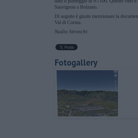
dato il punteggio di 97/100. Questo vino è
Sauvignon a Bolzano.
Di seguito è giusto menzionare la document
Val di Cornia.
Nadio Stronchi
Fotogallery