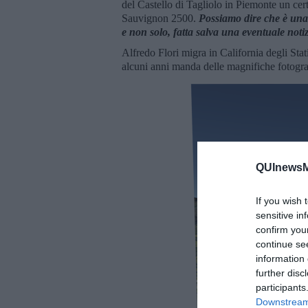
del Castello di Tagliolo in Piemonte un cer
Sauvignon 2500.
Possiamo dire che è una 
e non solo, fatta salva una eventuale notiz
Alfredo Flori migra in California degli Stat
alcuni anni manda delle magnifiche fotogra
QUInewsMa
If you wish 
sensitive in
confirm you
continue se
information 
further disc
participants
Downstream 