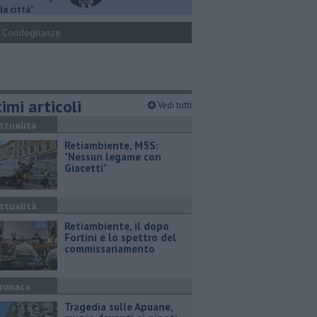
la città"
Condoglianze
imi articoli
Vedi tutti
ttualità
Retiambiente, M5S:
"Nessun legame con
Giacetti"
ttualità
Retiambiente, il dopo
Fortini e lo spettro del
commissariamento
ronaca
Tragedia sulle Apuane,