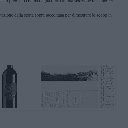
 stato premiato con medaglia d’oro in una selezione di Cabernet
azione della storia sopra raccontata per dimostrare lo scoop in