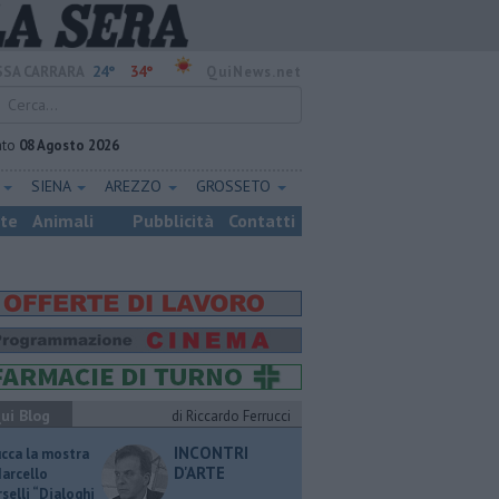
24°
34°
SA CARRARA
QuiNews.net
ato
08 Agosto 2026
E
SIENA
AREZZO
GROSSETO
ste
Animali
Pubblicità
Contatti
ui Blog
di Riccardo Ferrucci
INCONTRI
ucca la mostra
D'ARTE
Marcello
selli “Dialoghi