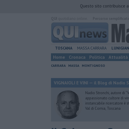
Questo sito contribuisce 
QUI
quotidiano online.
Percorso semplificat
TOSCANA
MASSA CARRARA
LUNIGIA
Home
Cronaca
Politica
Attualità
CARRARA
MASSA
MONTIGNOSO
VIGNAIOLI E VINI — il Blog di Nadio 
Nadio Stronchi, autore di “Vi
appassionato cultore di vini
instancabile ricercatore è 
Val di Cornia, Toscana