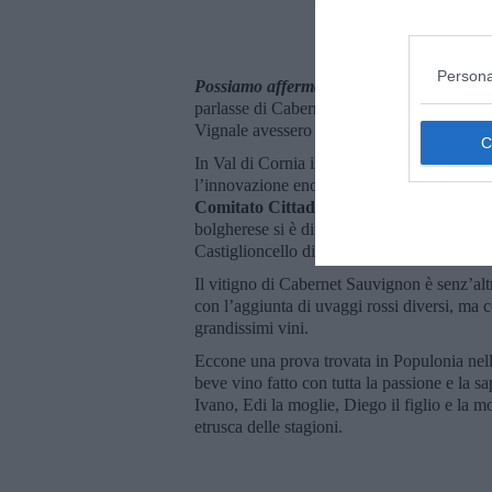
Persona
Possiamo affermare che questa notizia e 
parlasse di Cabernet Sauvignon nel bolgher
Vignale avessero continuato a coltivare que
In Val di Cornia il Pinot B e il Cabernet Sa
l’innovazione enologica con la seconda Cond
Comitato Cittadino di Venturina
e con l
bolgherese si è diffuso negli anni ’60 con l
Castiglioncello di Bolgheri.
Il vitigno di Cabernet Sauvignon è senz’altr
con l’aggiunta di uvaggi rossi diversi, ma
grandissimi vini.
Eccone una prova trovata in Populonia nel
beve vino fatto con tutta la passione e la s
Ivano, Edi la moglie, Diego il figlio e la 
etrusca delle stagioni.