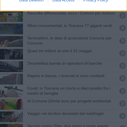
Data Deletion
Data Access
Privacy Policy
Cyberbullismo, a 62 Comuni fondi per
contrastarlo
Raccolta differenziata, ecco i Comuni più ricicloni
Alberi monumentali, in Toscana 77 giganti verdi
Termosifoni, le date di accensione Comune per
Comune
Quasi tre milioni al voto il 31 maggio
Smantellata banda di rapinatori di banche
Rapine in banca, i ricercati si sono costituiti
Covid, in Toscana un morto e dieci positivi fra i
medici di famiglia
Al Comune 20mila euro per progetti ambientali
Viaggio nei territori devastati dal nubifragio
Vaccini contro l'Hpv, due giorni a porte aperte