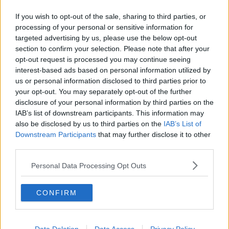
Retiambiente al via, obiettivo rifiuti zero
If you wish to opt-out of the sale, sharing to third parties, or
Massa Carrara, 28 nuovi casi, il totale è 86
processing of your personal or sensitive information for
targeted advertising by us, please use the below opt-out
Toscana Nord ovest, 381 positivi, altri 3 bimbi
section to confirm your selection. Please note that after your
opt-out request is processed you may continue seeing
interest-based ads based on personal information utilized by
Toscana nord ovest, positivi Covid-19 salgono a
75
us or personal information disclosed to third parties prior to
your opt-out. You may separately opt-out of the further
Check up aereo sulle linee elettriche
disclosure of your personal information by third parties on the
IAB’s list of downstream participants. This information may
Elicottero in volo ispeziona le linee elettriche
also be disclosed by us to third parties on the
IAB’s List of
Downstream Participants
that may further disclose it to other
Più di 100 nuovi alberi nelle sedi del Consorzio
third parties.
Ato e RetiAmbienti, buone notizie dal Ministero
Personal Data Processing Opt Outs
Termosifoni, quando vanno spenti Comune per
CONFIRM
Comune
Aprono le porte 120 dimore storiche toscane