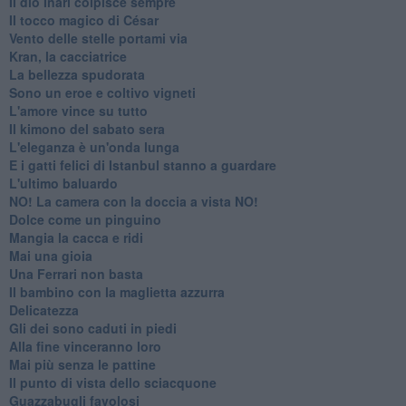
Il dio Inari colpisce sempre
Il tocco magico di César
Vento delle stelle portami via
Kran, la cacciatrice
La bellezza spudorata
Sono un eroe e coltivo vigneti
L'amore vince su tutto
Il kimono del sabato sera
L'eleganza è un'onda lunga
E i gatti felici di Istanbul stanno a guardare
L'ultimo baluardo
NO! La camera con la doccia a vista NO!
Dolce come un pinguino
Mangia la cacca e ridi
Mai una gioia
Una Ferrari non basta
Il bambino con la maglietta azzurra
Delicatezza
Gli dei sono caduti in piedi
Alla fine vinceranno loro
Mai più senza le pattine
Il punto di vista dello sciacquone
Guazzabugli favolosi