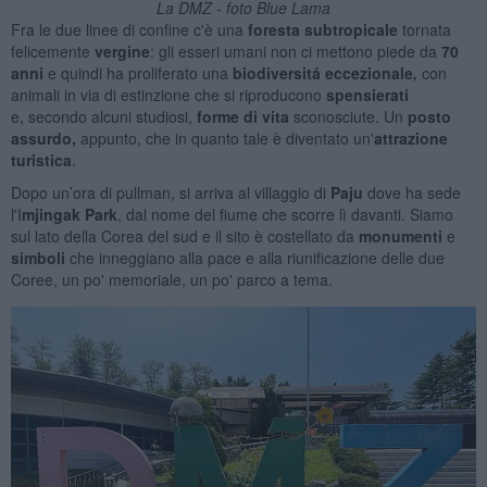
La DMZ - foto Blue Lama
Fra le due linee di confine c'è una
foresta subtropicale
tornata
felicemente
vergine
: gli esseri umani non ci mettono piede da
70
anni
e quindi ha proliferato una
biodiversitá eccezionale
,
con
animali in via di estinzione che si riproducono
spensierati
e,
secondo alcuni studiosi,
forme
di vita
sconosciute. Un
posto
assurdo,
appunto, che in quanto tale è diventato un'
a
ttrazione
turistica
.
Dopo un’ora di pullman, si arriva al villaggio di
Paju
dove ha sede
l'I
mjingak Park
, dal nome del fiume che scorre lì davanti. Siamo
sul lato della Corea del sud e il sito è costellato da
monumenti
e
simboli
che inneggiano alla pace e alla riunificazione delle due
Coree, un po' memoriale, un po' parco a tema.