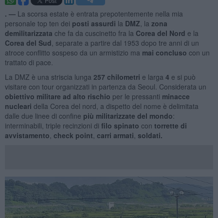
. —
La scorsa estate è entrata prepotentemente nella mia
personale top ten dei
posti assurdi
la
DMZ
, la
zona
demilitarizzata
che fa da cuscinetto fra la
Corea del Nord
e la
Corea del Sud
, separate a partire dal 1953 dopo tre anni di un
atroce conflitto sospeso da un armistizio ma
mai concluso
con un
trattato di pace.
La DMZ è una striscia lunga
257 chilometri
e larga
4
e si può
visitare con tour organizzati in partenza da Seoul. Considerata un
obiettivo militare ad alto rischio
per le pressanti
minacce
nucleari
della Corea del nord, a dispetto del nome è delimitata
dalle due linee di confine
più militarizzate del mondo
:
interminabili, triple recinzioni di
filo spinato
con
torrette di
avvistamento
,
check point
,
carri armati
,
soldati.