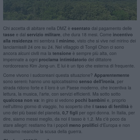
Chi accetta di abitare nella DMZ è
esentato
dal pagamento delle
tasse
e dal
servizio militare
, che dura 18 mesi. Come
incentivo
alla residenza
mi sembra il
minimo
, visto che si vive nel mirino dei
lanciamissili 24 ore su 24. Nel villaggio di Tongil Chon ci sono
ancora alcuni civili ma la
tensione
è sempre più alta, con
impennate a ogni
proclama intimidatorio
del dittatore
nordcoreano Kim Jong-un. E lui è un tipo che esterna di frequente.
Come vivono i sudcoreani questa situazione?
Apparentemente
sono
sereni
:
hanno uno spiccatissimo
senso dell'ironia
, per
strada ridono forte e il loro è un Paese moderno, che incentiva la
lettura, la musica, l'arte, con servizi efficienti. Ma sotto sotto
qualcosa non va
: in giro si vedono
pochi bambini
e, proprio
nell'ultimo giorno di viaggio, ho scoperto che il
tasso di fertilità
è
uno dei più bassi del pianeta,
0,7 figli
per ogni donna. In Italia, per
dire, siamo messi meglio, da noi il tasso è 1,2. Ma c'è poco da
stare allegri: restiamo fra i popoli
meno prolifici
d'Europa e non
abbiamo neanche la scusa della guerra.