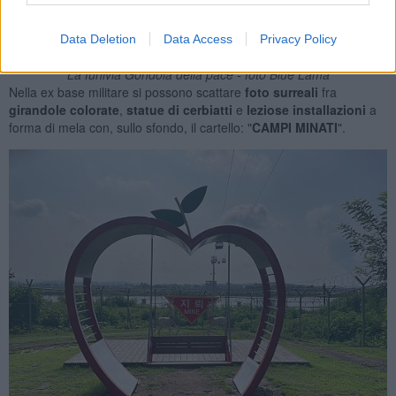
Data Deletion
Data Access
Privacy Policy
La funivia Gondola della pace - foto Blue Lama
Nella ex base militare si possono scattare
foto surreali
fra
girandole colorate
,
statue di cerbiatti
e
leziose installazioni
a
forma di mela con, sullo sfondo, il cartello: "
CAMPI MINATI
".