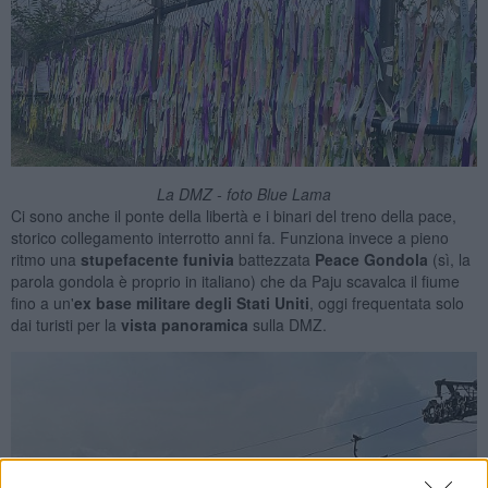
La DMZ - foto Blue Lama
Ci sono anche il ponte della libertà e i binari del treno della pace,
storico collegamento interrotto anni fa. Funziona invece a pieno
ritmo una
stupefacente
funivia
battezzata
Peace Gondola
(sì, la
parola gondola è proprio in italiano) che da Paju scavalca il fiume
fino a un'
ex
base militare degli Stati Uniti
, oggi frequentata solo
dai turisti per la
vista panoramica
sulla DMZ.