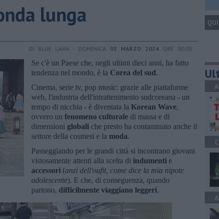
'onda lunga
QUI
DI BLUE LAMA - DOMENICA
03 MARZO 2024
ORE 00:05
Se c'è un Paese che, negli ultimi dieci anni, ha fatto
Ult
tendenza nel mondo, è la
Corea del sud
.
A
Cinema, serie tv, pop music: grazie alle piattaforme
web, l'industria dell'intrattenimento sudcoreana - un
tempo di nicchia - è diventata la
Korean Wave
,
ovvero un
fenomeno culturale
di massa e di
dimensioni
globali
che presto ha contaminato anche il
settore della cosmesi e la
moda
.
C
Passeggiando per le grandi città si incontrano giovani
vistosamente attenti alla scelta di
indumenti
e
accessori
(
anzi dell'oufit, come dice la mia nipote
adolescente
). E che, di conseguenza, quando
partono,
difficilmente viaggiano leggeri
.
A