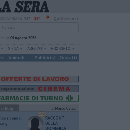
25°
35°
SA CARRARA
QuiNews.net
enica
09 Agosto 2026
E
SIENA
AREZZO
GROSSETO
ste
Animali
Pubblicità
Contatti
ui Blog
di Marco Celati
RACCONTI
orie dopo il
DELLA
 bang
DOMENICA