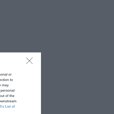
sonal or
ection to
ou may
 personal
out of the
 downstream
B’s List of