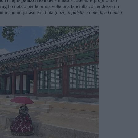
o i cinque
palazzi reali
della dinastia Joseon. E proprio fra i
ung
ho notato per la prima volta una fanciulla con addosso un
in mano un parasole in tinta (
anzi, in palette, come dice l'amica