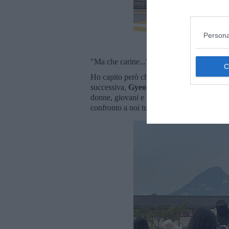
Persona
"Ma che carine..." ho pensato mentre le fo
Ho capito però che mi stava
sfuggendo qu
successiva,
Gyeongbok-gung
: ovunque c'
donne, giovani e bambini. Tutti impegnati a
confronto a noi turisti occidentali,
inguarda