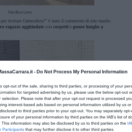
Foto Blue Lama
er ricreare l'atmosfera?" è stato il commento di mio marito.
ro ragazze agghindate
con
corpetti
e
gonne lunghe a
ssaCarrara.it -
Do Not Process My Personal Information
to opt-out of the sale, sharing to third parties, or processing of your per
formation for targeted advertising by us, please use the below opt-out s
r selection. Please note that after your opt-out request is processed y
eing interest-based ads based on personal information utilized by us or
disclosed to third parties prior to your opt-out. You may separately opt-
losure of your personal information by third parties on the IAB’s list of
. This information may also be disclosed by us to third parties on the
IA
Participants
that may further disclose it to other third parties.