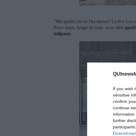
"Ma quella chi ce l'ha messa? La Pro Loco p
Poco dopo, lungo in viale, ecco altre
quatt
tulipano
.
QUInewsMa
If you wish 
sensitive in
confirm you
continue se
information 
further disc
participants
Downstream 