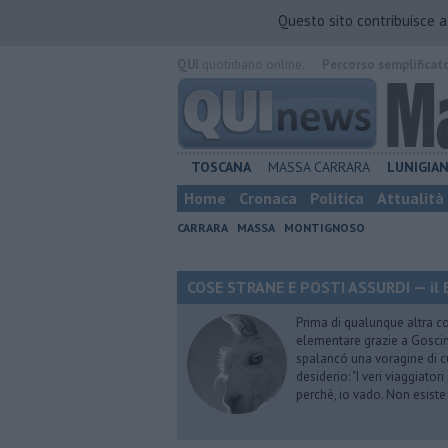
Questo sito contribuisce 
QUI
quotidiano online.
Percorso semplificat
TOSCANA
MASSA CARRARA
LUNIGIA
Home
Cronaca
Politica
Attualità
CARRARA
MASSA
MONTIGNOSO
COSE STRANE E POSTI ASSURDI — il 
Prima di qualunque altra cos
elementare grazie a Goscinn
spalancó una voragine di cu
desiderio: "I veri viaggiator
perchè, io vado. Non esist