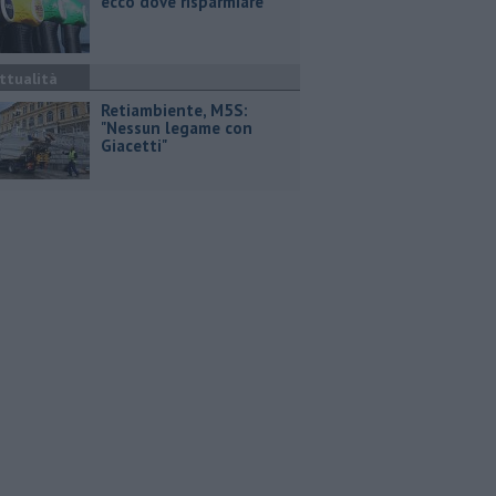
ecco dove risparmiare
ttualità
Retiambiente, M5S:
"Nessun legame con
Giacetti"