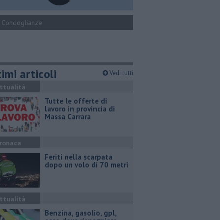
Condoglianze
imi articoli
Vedi tutti
ttualità
​Tutte le offerte di
lavoro in provincia di
Massa Carrara
ronaca
Feriti nella scarpata
dopo un volo di 70 metri
ttualità
​Benzina, gasolio, gpl,