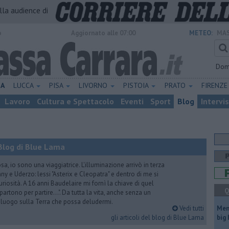
alla audience di
o
Aggiornato alle 07:00
METEO:
MAS
Dom
NA
LUCCA
PISA
LIVORNO
PISTOIA
PRATO
FIRENZ
Lavoro
Cultura e Spettacolo
Eventi
Sport
Blog
Intervi
Blog di Blue Lama
a, io sono una viaggiatrice. L'illuminazione arrivò in terza
y e Uderzo: lessi "Asterix e Cleopatra" e dentro di me si
riosità. A 16 anni Baudelaire mi fornì la chiave di quel
Q
i partono per partire...". Da tutta la vita, anche senza un
e luogo sulla Terra che possa deludermi.
Vedi tutti
Mem
gli articoli del blog di Blue Lama
big