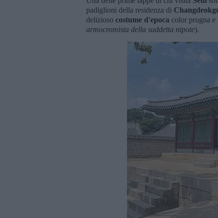
Una delle prime tappe di chi visita
Seul
son
padiglioni della residenza di
Changdeokg
delizioso
costume d'epoca
color prugna e 
armocromista della suddetta nipote
).