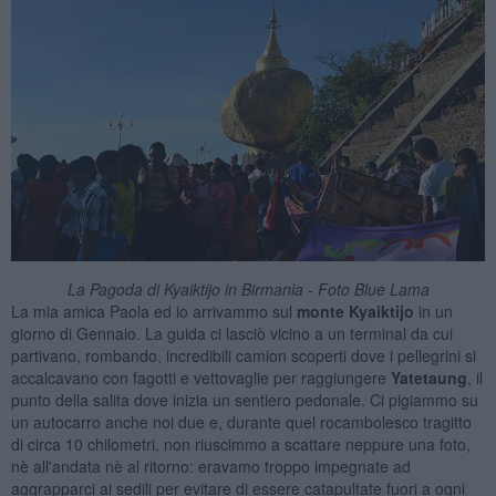
La Pagoda di Kyaiktijo in Birmania - Foto Blue Lama
La mia amica Paola ed io arrivammo sul
monte Kyaiktijo
in un
giorno di Gennaio. La guida ci lasciò vicino a un terminal da cui
partivano, rombando, incredibili camion scoperti dove i pellegrini si
accalcavano con fagotti e vettovaglie per raggiungere
Yatetaung
, il
punto della salita dove inizia un sentiero pedonale. Ci pigiammo su
un autocarro anche noi due e, durante quel rocambolesco tragitto
di circa 10 chilometri, non riuscimmo a scattare neppure una foto,
nè all'andata nè al ritorno: eravamo troppo impegnate ad
aggrapparci ai sedili per evitare di essere catapultate fuori a ogni