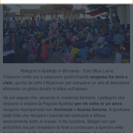
Pellegrini a Kyaiktijo in Birmania - Foto Blue Lama
Trascorsi molte ore a osservare quell'umanità
sospesa fra terra e
cielo
, giunta da tutto il Myanmar per compiere un atto di devozione
sfiorando un globo dorato in bilico sull'abisso.
Ho poi saputo che, secondo le credenze birmane, i pellegrini che
riescono a visitare la Pagoda Kyaiktijo
per tre volte in un anno
vengono ricompensati con
ricchezze
e
buona fortuna
. A giudicare
dalla folla che riempiva i piazzali del santuario e sfilava
serenamente sotto al masso, il rito funziona. Magari non per
arricchirsi ma per rinsaldare la fede e continuare a sperare nella
buona sorte. In fin dei conti anche la
speranza
, di questi tempi, è