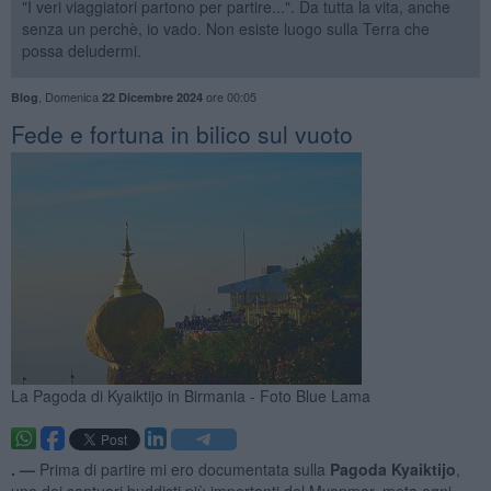
"I veri viaggiatori partono per partire...". Da tutta la vita, anche
senza un perchè, io vado. Non esiste luogo sulla Terra che
possa deludermi.
,
Domenica
ore 00:05
Blog
22 Dicembre 2024
Fede e fortuna in bilico sul vuoto
La Pagoda di Kyaiktijo in Birmania - Foto Blue Lama
. —
Prima di partire mi ero documentata sulla
Pagoda Kyaiktijo
,
uno dei santuari buddisti più importanti del Myanmar, meta ogni