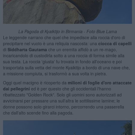
La Pagoda di Kyaiktijo in Birmania - Foto Blue Lama
Le leggende narrano che quel che impedisce alla roccia d'oro di
precipitare nel vuoto è una reliquia nascosta: una
ciocca di capelli
di
Siddharta Gautama
che un eremita affidò a un re-mago,
incaricandolo di custodirla sotto a una roccia di forma simile alla
sua testa. La roccia 'giusta' fu trovata in fondo all'oceano e poi
trasportata sulla vetta del monte Kyaiktijo a bordo di una nave che,
a missione compiuta, si trasformò a sua volta in pietra.
Oggi quel macigno è ricoperto da
milioni di foglie d'oro
attaccate
dai pellegrini
ed è per questo che gli occidentali l'hanno
ribattezzato "Golden Rock". Solo gli uomini sono autorizzati ad
avvicinarsi per pressare una sull'altra le sottilissime lamine; le
donne possono solo girarci intorno, percorrendo una passerella
che dall'alto scende fino alla pagoda.