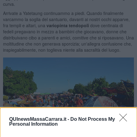
curva.
Arrivate a Yatetaung continuammo a piedi. Quando finalmente
varcammo la soglia del santuario, davanti ai nostri occhi apparve,
fra templi e altari, una
variopinta
tendopoli
dove
centinaia di
fedeli pregavano in mezzo a bambini che giocavano, donne che
distribuivano cibo a parenti e amici, comitive che si riposavano. Una
moltitudine che non generava sporcizia; un'allegra confusione che,
inspiegabilmente, non toglieva niente alla sacralità del luogo.
QUInewsMassaCarrara.it -
Do Not Process My
Personal Information