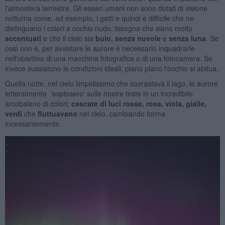
l'atmosfera terrestre. Gli esseri umani non sono dotati di visione
notturna come, ad esempio, i gatti e quindi è difficile che ne
distinguano i colori a occhio nudo: bisogna che siano molto
accentuati
e che il cielo sia
buio, senza nuvole
e
senza luna
. Se
così non è, per avvistare le aurore è necessario inquadrarle
nell'obiettivo di una macchina fotografica o di una fotocamera. Se
invece sussistono le condizioni ideali, piano piano l'occhio si abitua.
Quella notte, nel cielo limpidissimo che sovrastava il lago, le aurore
letteralmente 'esplosero' sulle nostre teste in un incredibile
arcobaleno di colori;
cascate di luci rosse, rosa, viola, gialle,
verdi
che
fluttuavano
nel cielo, cambiando forma
incessantemente.