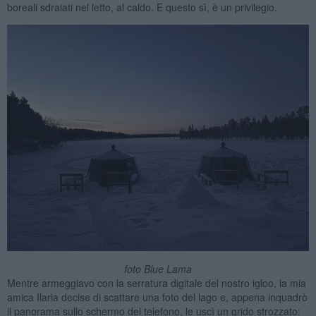
boreali sdraiati nel letto, al caldo. E questo sì, è un privilegio.
foto Blue Lama
Mentre armeggiavo con la serratura digitale del nostro igloo, la mia
amica Ilaria decise di scattare una foto del lago e, appena inquadrò
il panorama sullo schermo del telefono, le uscì un grido strozzato: