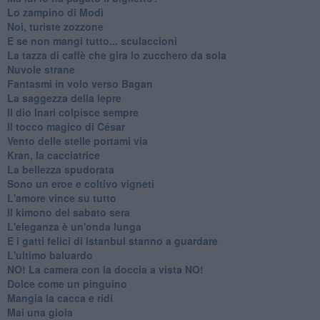
Lo zampino di Modì
Noi, turiste zozzone
E se non mangi tutto... sculaccioni
La tazza di caffè che gira lo zucchero da sola
Nuvole strane
Fantasmi in volo verso Bagan
La saggezza della lepre
Il dio Inari colpisce sempre
Il tocco magico di César
Vento delle stelle portami via
Kran, la cacciatrice
La bellezza spudorata
Sono un eroe e coltivo vigneti
L'amore vince su tutto
Il kimono del sabato sera
L'eleganza è un'onda lunga
E i gatti felici di Istanbul stanno a guardare
L'ultimo baluardo
NO! La camera con la doccia a vista NO!
Dolce come un pinguino
Mangia la cacca e ridi
Mai una gioia