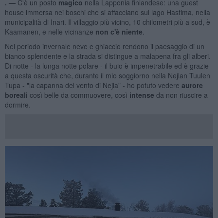
. —
C'è un posto
magico
nella Lapponia finlandese: una guest
house immersa nei boschi che si affacciano sul lago Hastima, nella
municipalità di Inari. Il villaggio più vicino, 10 chilometri più a sud, è
Kaamanen, e nelle vicinanze
non c'è
niente
.
Nel periodo invernale neve e ghiaccio rendono il paesaggio di un
bianco splendente e la strada si distingue a malapena fra gli alberi.
Di notte - la lunga notte polare - il buio è impenetrabile ed è grazie
a questa oscurità che, durante il mio soggiorno nella Nejlan Tuulen
Tupa - "la capanna del vento di Nejla" - ho potuto vedere
aurore
boreali
così belle da commuovere, così
intense
da non riuscire a
dormire.