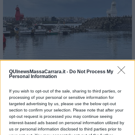
QUInewsMassaCarrara.it -
Do Not Process My
Dopo una passeggiata sul molo, durante l'ennesimo temporale
Personal Information
della giornata, siamo andati a prendere un caffè in un bar. Ed è lì
che abbiamo scoperto i bastoncini 'autorotanti' nelle tazze di caffè.
If you wish to opt-out of the sale, sharing to third parties, or
Vi ripeto l'indovinello: secondo voi
come fanno
a girare da soli nel
processing of your personal or sensitive information for
caffè? La soluzione è nel
video
2
che trovate qui sotto. Se avete
targeted advertising by us, please use the below opt-out
indovinato senza guardarlo, scrivetemi!
section to confirm your selection. Please note that after your
Blulama2023@gmail.com
opt-out request is processed you may continue seeing
VIDEO 2 - SOLUZIONE
interest-based ads based on personal information utilized by
us or personal information disclosed to third parties prior to