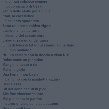
Il dio Inari colpisce sempre
Il tocco magico di César
Vento delle stelle portami via
Kran, la cacciatrice
La bellezza spudorata
Sono un eroe e coltivo vigneti
L'amore vince su tutto
Il kimono del sabato sera
L'eleganza è un'onda lunga
E i gatti felici di Istanbul stanno a guardare
L'ultimo baluardo
NO! La camera con la doccia a vista NO!
Dolce come un pinguino
Mangia la cacca e ridi
Mai una gioia
Una Ferrari non basta
Il bambino con la maglietta azzurra
Delicatezza
Gli dei sono caduti in piedi
Alla fine vinceranno loro
Mai più senza le pattine
Il punto di vista dello sciacquone
Guazzabugli favolosi