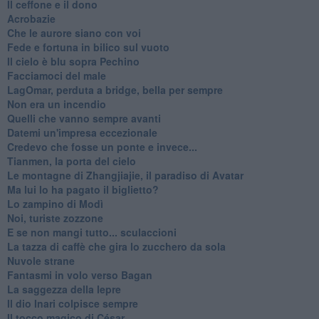
Il ceffone e il dono
Acrobazie
Che le aurore siano con voi
Fede e fortuna in bilico sul vuoto
Il cielo è blu sopra Pechino
Facciamoci del male
LagOmar, perduta a bridge, bella per sempre
Non era un incendio
Quelli che vanno sempre avanti
Datemi un'impresa eccezionale
Credevo che fosse un ponte e invece...
Tianmen, la porta del cielo
Le montagne di Zhangjiajie, il paradiso di Avatar
Ma lui lo ha pagato il biglietto?
Lo zampino di Modì
Noi, turiste zozzone
E se non mangi tutto... sculaccioni
La tazza di caffè che gira lo zucchero da sola
Nuvole strane
Fantasmi in volo verso Bagan
La saggezza della lepre
Il dio Inari colpisce sempre
Il tocco magico di César