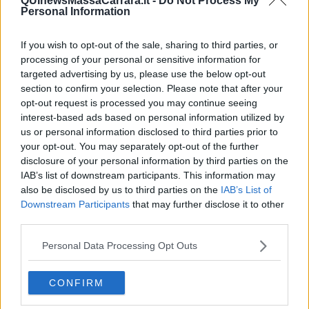
QUInewsMassaCarrara.it -
Do Not Process My
Personal Information
If you wish to opt-out of the sale, sharing to third parties, or
processing of your personal or sensitive information for
targeted advertising by us, please use the below opt-out
section to confirm your selection. Please note that after your
opt-out request is processed you may continue seeing
interest-based ads based on personal information utilized by
us or personal information disclosed to third parties prior to
your opt-out. You may separately opt-out of the further
I Tulipani di Jeff Koons nel Broad - foto Blue Lama
disclosure of your personal information by third parties on the
Se con l'arte contemporanea qualche
passo avanti
lo abbiamo
IAB’s list of downstream participants. This information may
fatto, persiste nel piú giovane della famiglia una tenace
also be disclosed by us to third parties on the
IAB’s List of
insofferenza
verso le produzioni artistiche di
qualunque
altra
Downstream Participants
that may further disclose it to other
epoca
. Con un'
unica
eccezione
che mi ha convinto a non
third parties.
demordere.
Personal Data Processing Opt Outs
Ci trovavamo ancora a Berlino ma questa volta nella
Gemaldegalerie
, una delle collezioni più importanti della pittura
europea dal Duecento al Settecento. Per il nostro adolescente,
CONFIRM
l'equivalente di una
condanna a morte
. Dopo un quarto d'ora,
vedendolo piantato con aria incupitissima di fronte a un dipinto