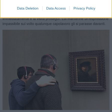
trecentesco a tema religioso, gli suggerii di prendere in
considerazione solo le 15 opere "imperdibili" proposte
Data Deletion
Data Access
Privacy Policy
dall'audioguida,
scansando tutte le altre
. Acconsentì
immediatamente e la visita proseguì. Lui mantenne un'espressione
impassibile sul volto qualunque capolavoro gli si parasse davanti.