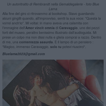
Un autoritratto di Rembrandt nella Gemaldegalerie - foto Blue
Lama
Alla fine del giro ci ritrovammo al bookshop. Stavo guardando
alcuni gingilli quando, all'improvviso, sentii la sua voce: "Questa la
vorrei anch'io". Mi voltai: in mano aveva una calamita con
l'immagine dell'
Amor vincit omnia
di
Caravaggio
, uno dei pezzi
forti del museo, peraltro benissimo illustrato dall'audioguida. Mi
prese un colpo ma non dissi nulla e gliela comprai a razzo. Dentro
di me, una
contentezza assurda
. E il lampo di un pensiero :
"Magico, immenso Caravaggio,
solo tu
potevi riuscirci".
Bluelama2023@gmail.com