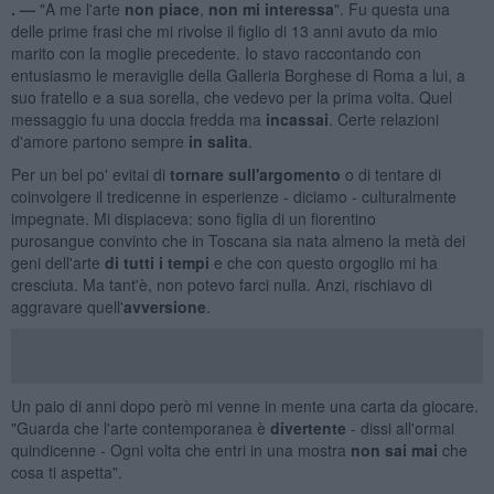
. —
"A me l'arte
non piace
,
non mi interessa
". Fu questa una
delle prime frasi che mi rivolse il figlio di 13 anni avuto da mio
marito con la moglie precedente. Io stavo raccontando con
entusiasmo le meraviglie della Galleria Borghese di Roma a lui, a
suo fratello e a sua sorella, che vedevo per la prima volta. Quel
messaggio fu una doccia fredda ma
incassai
. Certe relazioni
d'amore partono sempre
in salita
.
Per un bel po' evitai di
tornare sull'argomento
o di tentare di
coinvolgere il tredicenne in esperienze - diciamo - culturalmente
impegnate. Mi dispiaceva: sono figlia di un fiorentino
purosangue convinto che in Toscana sia nata almeno la metà dei
geni dell'arte
di tutti i tempi
e che con questo orgoglio mi ha
cresciuta. Ma tant'è, non potevo farci nulla. Anzi, rischiavo di
aggravare quell'
avversione
.
Un paio di anni dopo però mi venne in mente una carta da giocare.
"Guarda che l'arte contemporanea è
divertente
- dissi all'ormai
quindicenne - Ogni volta che entri in una mostra
non sai mai
che
cosa ti aspetta".