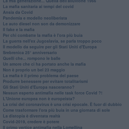
​La mia generazione... Quella dell'alluvione 1966
​La mafia sanitaria ai tempi del covid
Ansia da Covid
Pandemia e modello neoliberista
Le auto diesel non son da demonizzare
​Il fake e la mafia
Per chi combatte la mafia è l'ora più buia
La guerra nell'ex Jugoslavia, se parla troppo poco
Il modello da seguire per gli Stati Uniti d'Europa
Srebrenica 25° anniversario
Quelli che... rompono le balle
Un amore che ci ha portato anche la mafia
Non è proprio un bel 23 maggio
La mafia è il primo problema del paese
Produrre benessere per evitare totalitarismi
Gli Stati Uniti d'Europa nasceranno?
Nessun esperto antimafia nelle task force Covid ?!
L'Unione europea non è europeista?
La crisi del coronavirus è una crisi epocale. È fuor di dubbio
Come trasformare l'ora più buia in una giornata di sole
​La distopia è diventata realtà
Covid-2019, credere è potere
Il primo vertice antimafia nella Lomellina