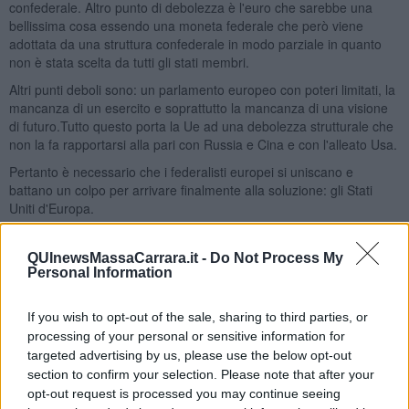
confederale. Altro punto di debolezza è l'euro che sarebbe una
bellissima cosa essendo una moneta federale che però viene
adottata da una struttura confederale in modo parziale in quanto
non è stata scelta da tutti gli stati membri.
Altri punti deboli sono: un parlamento europeo con poteri limitati, la
mancanza di un esercito e soprattutto la mancanza di una visione
di futuro.Tutto questo porta la Ue ad una debolezza strutturale che
non la fa rapportarsi alla pari con Russia e Cina e con l'alleato Usa.
Pertanto è necessario che i federalisti europei si uniscano e
battano un colpo per arrivare finalmente alla soluzione: gli Stati
Uniti d'Europa.
Salvatore Calleri
QUInewsMassaCarrara.it -
Do Not Process My
Personal Information
If you wish to opt-out of the sale, sharing to third parties, or
processing of your personal or sensitive information for
Se vuoi leggere le notizie principali della Toscana iscriviti alla
targeted advertising by us, please use the below opt-out
Newsletter QUInews - ToscanaMedia.
Arriva gratis tutti i giorni
section to confirm your selection. Please note that after your
alle 20:00 direttamente nella tua casella di posta.
opt-out request is processed you may continue seeing