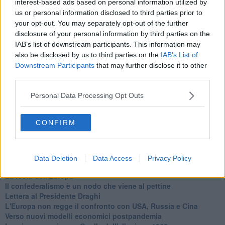
interest-based ads based on personal information utilized by
Basta cliccare
QUI
us or personal information disclosed to third parties prior to
Ti potrebbe interessare anche:
your opt-out. You may separately opt-out of the further
disclosure of your personal information by third parties on the
Articoli dal Blog “Legalità e non solo” di Salvatore Calleri
IAB’s list of downstream participants. This information may
Il “dopo” Matteo Messina Denaro
also be disclosed by us to third parties on the
IAB’s List of
Vademecum antimafia per gli elettori
Downstream Participants
that may further disclose it to other
Toscana chiama Palermo
third parties.
Serve un esercito europeo
I superbonus rischiano di favorire la mafia
Personal Data Processing Opt Outs
Occorre potenziare il controllo del territorio
​Nuovi scenari narcos a Firenze?
CONFIRM
Alla 'ndrangheta piace la Toscana
Siamo in una situazione di Red Alert
La "Dichiarazione di Vallombrosa"
La chimera dell'esercito europeo
Data Deletion
Data Access
Privacy Policy
Politicamente scorrevole
La festa dell'Europa
Il confederalismo è un nodo che viene al pettine
Lettera al Presidente Draghi
L'Europa non regge il confronto con USA, Russia e Cina
Verso nuovi modelli economici postpandemia