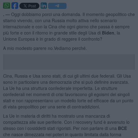
. —
Oggi dobbiamo porci una domanda. Il momento geopolitico che
stiamo vivendo, con una Russia molto attiva nello scenario
internazionale e con la Cina che ogni giorno che passa è sempre
più forte e con il ritorno in grande stile degli Usa di
Biden
, la
Unione Europea è in grado di reggere il confronto?
A mio modesto parere no.Vediamo perché.
Cina, Russia e Usa sono stati, di cui gli ultimi due federali. Gli Usa
sono in particolare una democrazia che si può definire avanzata.
La Ue ha una struttura confederale imperfetta. Le strutture
confederali nei momenti di crisi favoriscono gli egoismi dei singoli
stati e non rappresentano un modello forte ed efficace da un punto
di vista geopolitico per una serie di contraddizioni.
La Ue in materia di diritti ha mostrato una mancanza di
compattezza alle sue periferie. Con i recovery fund è avvenuto lo
stesso con i cosiddetti stati rigoristi. Per non parlare di una
BCE
che nasce dimezzata nei poteri in quanto limitata dalla forma